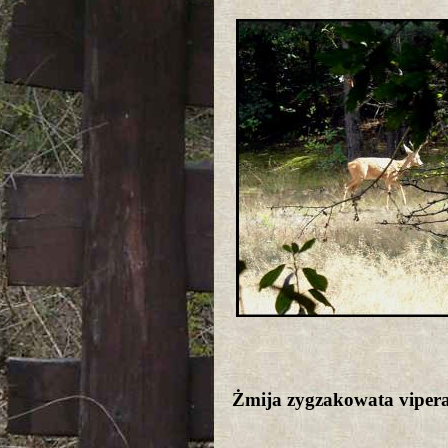
Żmija zygzakowata viper