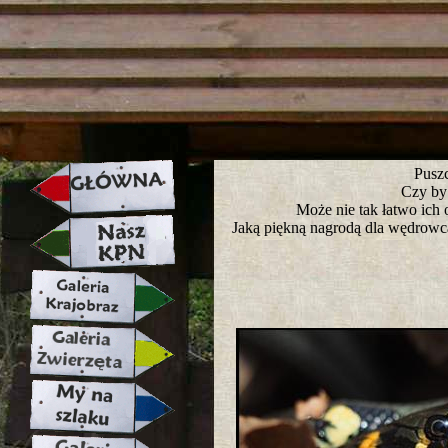
strona w naprawie zapraszamy ju
Puszc
Czy by
Może nie tak łatwo ich 
Jaką piękną nagrodą dla wędrowca