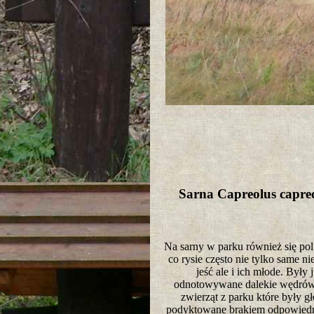
Sarna Capreolus capr
Na sarny w parku również się pol
co rysie często nie tylko same ni
jeść ale i ich młode. Były 
odnotowywane dalekie wędrów
zwierząt z parku które były g
podyktowane brakiem odpowiedni