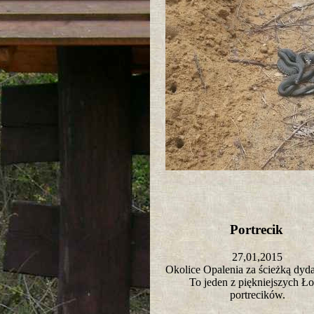
Portrecik
27,01,2015
Okolice Opalenia za ścieżką dy
To jeden z piękniejszych Ło
portrecików.