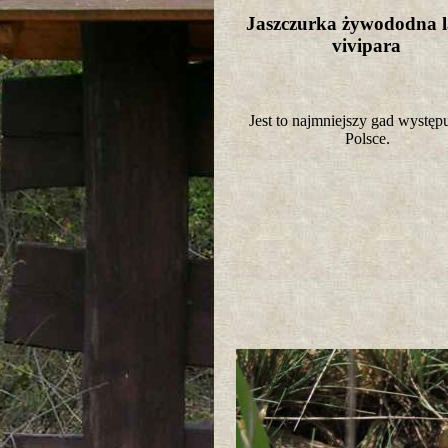
Jaszczurka żywododna l
vivipara
Jest to najmniejszy gad występ
Polsce.