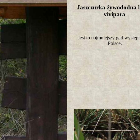
Jaszczurka żywododna l
vivipara
Jest to najmniejszy gad występ
Polsce.