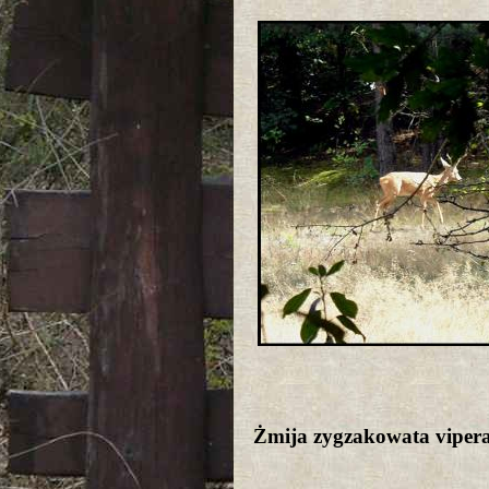
Żmija zygzakowata viper