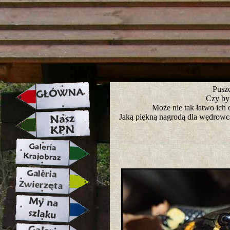
strona w naprawie zapraszamy ju
Puszc
Czy by
Może nie tak łatwo ich 
Jaką piękną nagrodą dla wędrowca