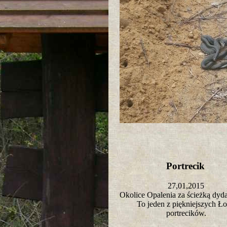
Portrecik
27,01,2015
Okolice Opalenia za ścieżką dy
To jeden z piękniejszych Ło
portrecików.