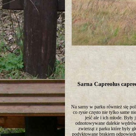
Sarna Capreolus capr
Na sarny w parku również się pol
co rysie często nie tylko same ni
jeść ale i ich młode. Były 
odnotowywane dalekie wędrów
zwierząt z parku które były g
podyktowane brakiem odpowiedni