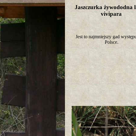
Jaszczurka żywododna l
vivipara
Jest to najmniejszy gad występ
Polsce.