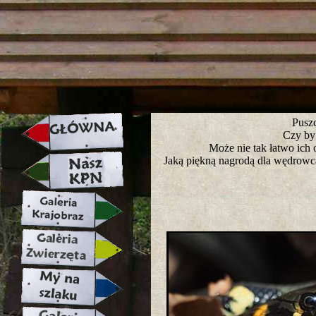
strona w naprawie zapraszamy ju
Puszc
Czy by
Może nie tak łatwo ich 
Jaką piękną nagrodą dla wędrowca