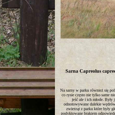
Sarna Capreolus capr
Na sarny w parku również się pol
co rysie często nie tylko same ni
jeść ale i ich młode. Były 
odnotowywane dalekie wędrów
zwierząt z parku które były g
podyktowane brakiem odpowiedni