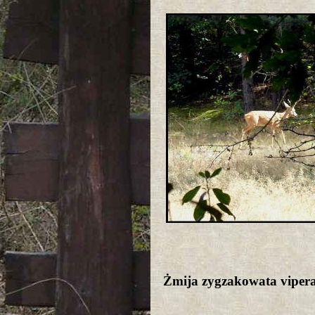
Żmija zygzakowata viper