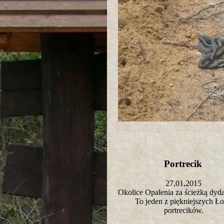
Portrecik
27,01,2015
Okolice Opalenia za ścieżką dy
To jeden z piękniejszych Ło
portrecików.