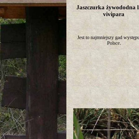
Jaszczurka żywododna l
vivipara
Jest to najmniejszy gad występ
Polsce.