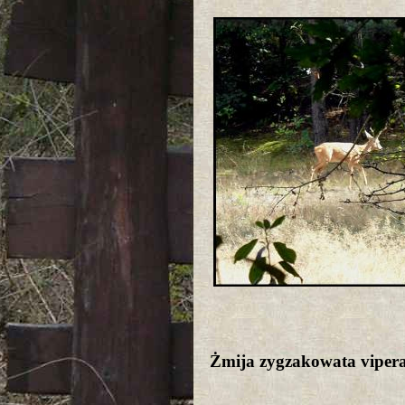
Żmija zygzakowata viper