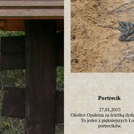
Portrecik
27,01,2015
Okolice Opalenia za ścieżką dy
To jeden z piękniejszych Ło
portrecików.