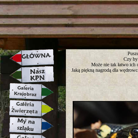
strona w naprawie zapraszamy ju
Puszc
Czy by
Może nie tak łatwo ich 
Jaką piękną nagrodą dla wędrowca