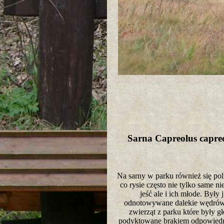
Sarna Capreolus capr
Na sarny w parku również się pol
co rysie często nie tylko same ni
jeść ale i ich młode. Były 
odnotowywane dalekie wędrów
zwierząt z parku które były g
podyktowane brakiem odpowiedni