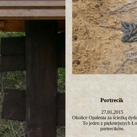
Portrecik
27,01,2015
Okolice Opalenia za ścieżką dy
To jeden z piękniejszych Ło
portrecików.