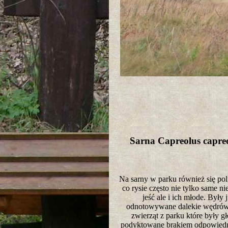
Sarna Capreolus capr
Na sarny w parku również się pol
co rysie często nie tylko same ni
jeść ale i ich młode. Były 
odnotowywane dalekie wędrów
zwierząt z parku które były g
podyktowane brakiem odpowiedni