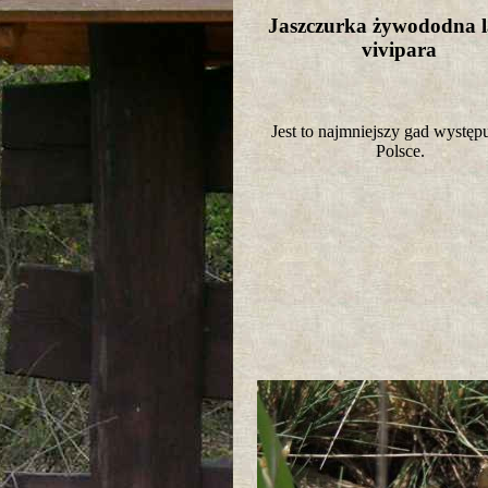
Jaszczurka żywododna l
vivipara
Jest to najmniejszy gad występ
Polsce.