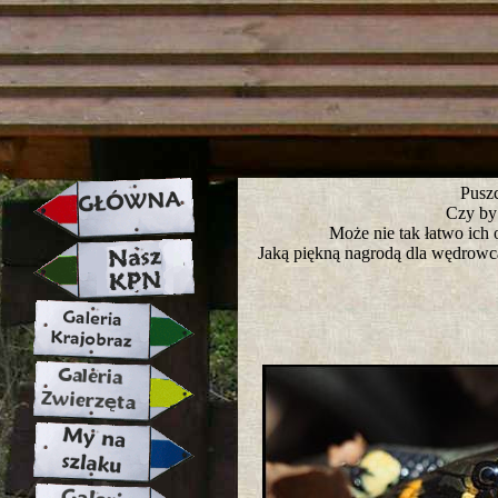
strona w naprawie zapraszamy ju
Puszc
Czy by
Może nie tak łatwo ich 
Jaką piękną nagrodą dla wędrowca