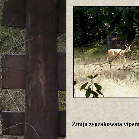
Żmija zygzakowata viper