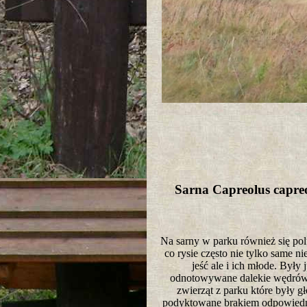
Sarna Capreolus capr
Na sarny w parku również się pol
co rysie często nie tylko same ni
jeść ale i ich młode. Były 
odnotowywane dalekie wędrów
zwierząt z parku które były g
podyktowane brakiem odpowiedni