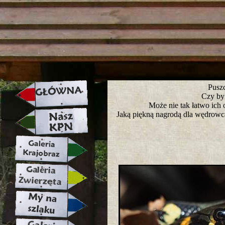
strona w naprawie zapraszamy ju
Puszc
Czy by
Może nie tak łatwo ich 
Jaką piękną nagrodą dla wędrowca