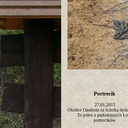
Portrecik
27,01,2015
Okolice Opalenia za ścieżką dy
To jeden z piękniejszych Ło
portrecików.