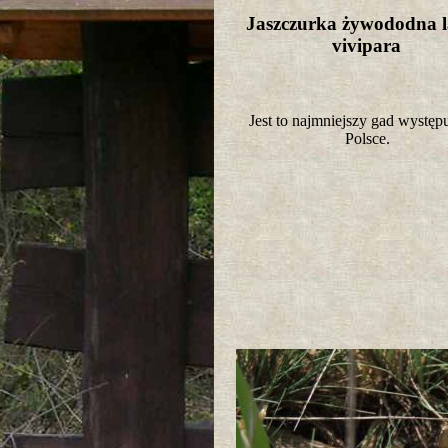
Jaszczurka żywododna l
vivipara
Jest to najmniejszy gad występ
Polsce.