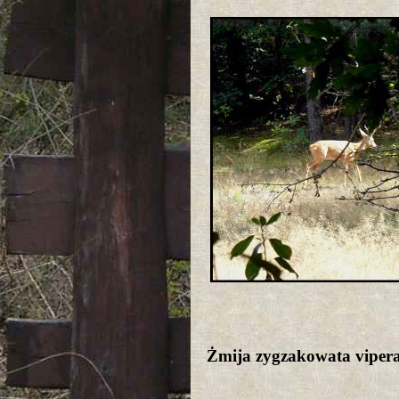
Żmija zygzakowata viper