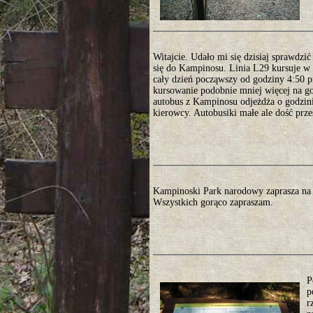
Witajcie. Udało mi się dzisiaj sprawdzi
się do Kampinosu. Linia L29 kursuje w 
cały dzień począwszy od godziny 4:50 
kursowanie podobnie mniej więcej na go
autobus z Kampinosu odjeżdża o godzini
kierowcy. Autobusiki małe ale dość prz
Kampinoski Park narodowy zaprasza na 
Wszystkich gorąco zapraszam.
P
p
r