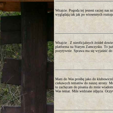
Witajcie. Pogoda tej jesieni raczej nas n
wyglądają tak jak po wiosennych roztop
Witajcie . Z nieoficjalnych źródeł dowi
platforma na Starym Zamczysku. To już
pozytywnie. Sprawa ma się wyjaśnić do 
Mam do Was prośbę jako do klubowiczów.
ciekawych tematów do naszej strony. Mo
to zachęcam do pisania do mnie wiadomo
Was temat. Mile widziane zdjęcia. Oczy