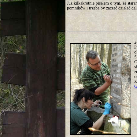
Już kilkakrotnie pisałem o tym, że star
pomników i trzeba by zacząć działać da
2
P
o
S
O
s
z
o
Z
G