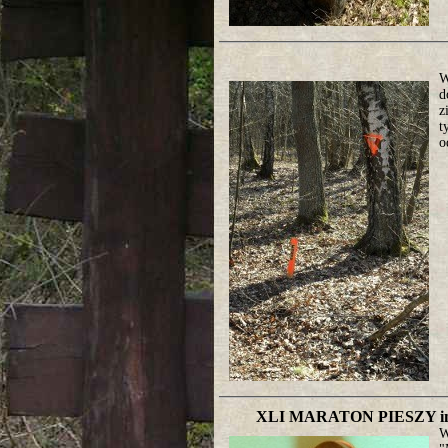
W
d
z
t
o
XLI MARATON PIESZY 
W