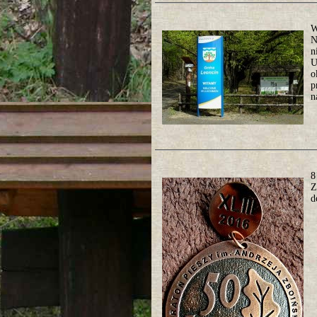
W
N
n
U
o
p
n
8
Z
d