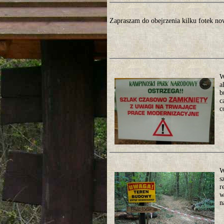
Zapraszam do obejrzenia kilku fotek n
W
a
b
c
c
W
s
r
w
n