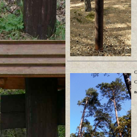
C
C
n