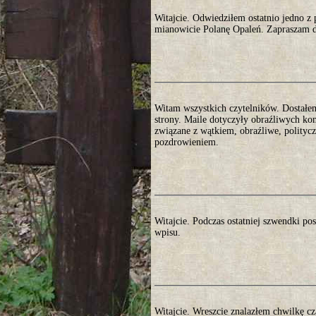
Witajcie. Odwiedziłem ostatnio jedno 
mianowicie Polanę Opaleń. Zapraszam do
Witam wszystkich czytelników. Dostałem 
strony. Maile dotyczyły obraźliwych ko
związane z wątkiem, obraźliwe, polityc
pozdrowieniem.
Witajcie. Podczas ostatniej szwendki p
wpisu.
Witajcie. Wreszcie znalazłem chwilkę cz