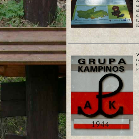
z
s
s
d
t
K
W
c
C
P