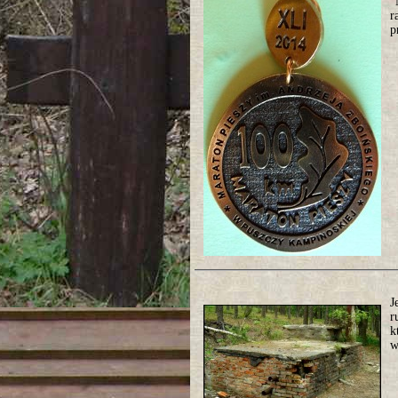
"
r
p
J
r
k
w