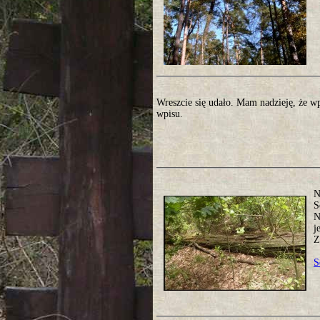
Wreszcie się udało. Mam nadzieję, że w
wpisu.
N
S
N
j
Z
S