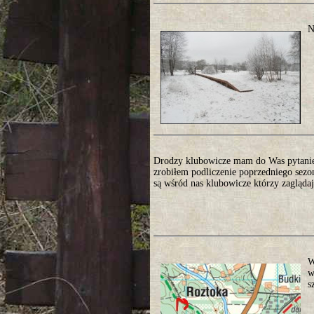
N
Drodzy klubowicze mam do Was pytanie 
zrobiłem podliczenie poprzedniego sezo
są wśród nas klubowicze którzy zaglądają
W
w
s