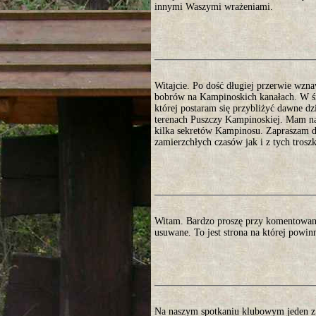
innymi Waszymi wrażeniami.
Witajcie. Po dość długiej przerwie wzna
bobrów na Kampinoskich kanałach. W śro
której postaram się przybliżyć dawne d
terenach Puszczy Kampinoskiej. Mam nad
kilka sekretów Kampinosu. Zapraszam do
zamierzchłych czasów jak i z tych trosz
Witam. Bardzo proszę przy komentowani
usuwane. To jest strona na której powin
Na naszym spotkaniu klubowym jeden z 