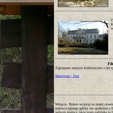
T
K
w
Fil
Zapraszam naszych klubowiczów i nie ty
Mazowsze - film
Witajcie. Byłem wczoraj na małej szwen
nadzwyczajnego gdyby nie spotkanie z Ł
jednym miejscy jakaś małą rodzinkę to b