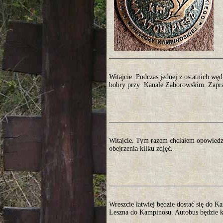
Witajcie. Podczas jednej z ostatnich w
bobry przy Kanale Zaborowskim. Zapra
Witajcie. Tym razem chciałem opowiedz
obejrzenia kilku zdjęć.
Wreszcie łatwiej będzie dostać się do K
Leszna do Kampinosu. Autobus będzie ku