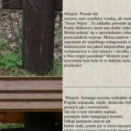
Witajcie. Pewnie nie
wszyscy nasi czytelnicy wiedzą, ale mam
"Nasze Wpisy". Ta zakładka powstała sp
Każdy klubowicz może tam dodać ciekaw
Można pokusić się o opowiedzenie ciekaw
puszczańskich wypraw. Można umówić s
zapraszam do wspólnego redagowania st
klubowiczów ma jakieś niepotrzebne gad
wydawnictwa w tym temacie i chciałby p
z Was czegoś poszukuje? Możecie pisać
oczywiście byle było to w dobrym stylu 
przykrości.
Witajcie. Szóstego stycznia wybrałem s
Pogoda wspaniała, ciepło, słoneczko by
pieszych jak i rowerzystów.
Ale nie o tym chciałem napisać,
poruszyła mnie następująca kwestia.
Odkąd pamiętam jeszcze jak
byłem mały, potem już w nieco starszym
szlaku zwyczajowo pozdrawiało się go 