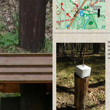
W
n
m
z
w