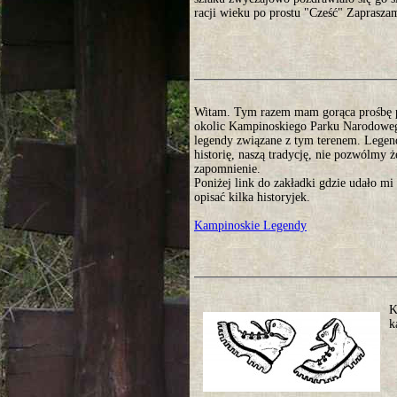
racji wieku po prostu "Cześć" Zaprasza
Witam. Tym razem mam gorąca prośbę 
okolic Kampinoskiego Parku Narodoweg
legendy związane z tym terenem. Legen
historię, naszą tradycję, nie pozwólmy 
zapomnienie.
Poniżej link do zakładki gdzie udało mi 
opisać kilka historyjek.
Kampinoskie Legendy
K
k