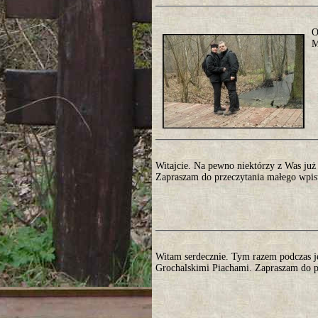
O
M
Witajcie. Na pewno niektórzy z Was już c
Zapraszam do przeczytania małego wpisu
Witam serdecznie. Tym razem podczas 
Grochalskimi Piachami. Zapraszam do pr