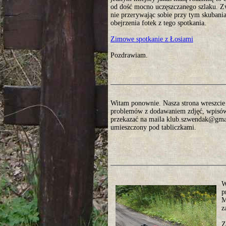
od dość mocno uczęszczanego szlaku. Zw
nie przerywając sobie przy tym skubani
obejrzenia fotek z tego spotkania.
Zimowe spotkanie z Łosiami
Pozdrawiam.
Witam ponownie. Nasza strona wreszcie o
problemów z dodawaniem zdjęć, wpisów. 
przekazać na maila klub.szwendak@gmai
umieszczony pod tabliczkami.
W
p
M
z
Z