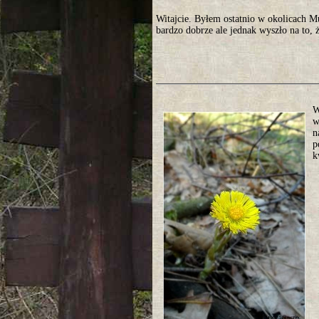
Witajcie. Byłem ostatnio w okolicach 
bardzo dobrze ale jednak wyszło na to, ż
W
w
n
p
k