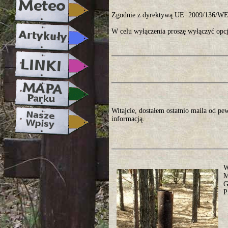
Zgodnie z dyrektywą UE 2009/136/WE, 
W celu wyłączenia proszę wyłączyć opcj
Witajcie, dostałem ostatnio maila od pe
informacją.
W
M
G
P