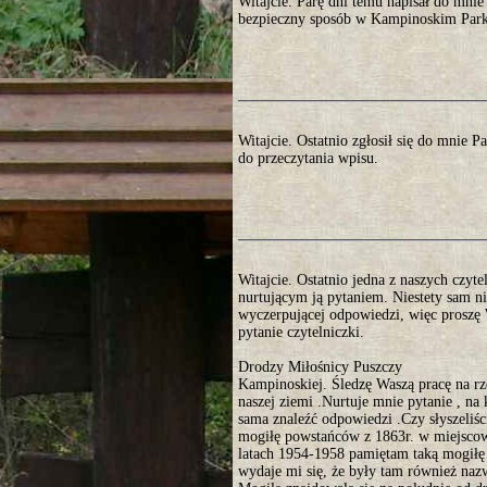
Witajcie. Parę dni temu napisał do mni
bezpieczny sposób w Kampinoskim Parku
Witajcie. Ostatnio zgłosił się do mnie 
do przeczytania wpisu.
Witajcie. Ostatnio jedna z naszych czyte
nurtującym ją pytaniem. Niestety sam ni
wyczerpującej odpowiedzi, więc proszę 
pytanie czytelniczki.
Drodzy Miłośnicy Puszczy
Kampinoskiej. Śledzę Waszą pracę na r
naszej ziemi .Nurtuje mnie pytanie , na 
sama znaleźć odpowiedzi .Czy słyszeliści
mogiłę powstańców z 1863r. w miejsco
latach 1954-1958 pamiętam taką mogiłę
wydaje mi się, że były tam również nazw