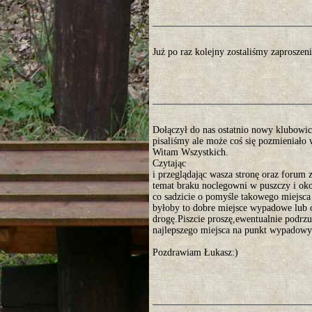
Już po raz kolejny zostaliśmy zaprosze
Dołączył do nas ostatnio nowy klubowicz
pisaliśmy ale może coś się pozmieniało 
Witam Wszystkich.
Czytając
i przeglądając wasza stronę oraz forum 
temat braku noclegowni w puszczy i ok
co sadzicie o pomyśle takowego miejs
byłoby to dobre miejsce wypadowe lub
drogę.Piszcie proszę,ewentualnie podr
najlepszego miejsca na punkt wypadowy
Pozdrawiam Łukasz:)