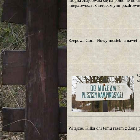
Mogiła znajdowała się na południe od d
miejscowości .Z serdecznymi pozdrowien
Rzepowa Góra. Nowy mostek a nawet m
O
s
Witajcie. Kilka dni temu razem z Żoną