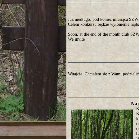
Już niedługo, pod koniec miesiąca SZ
Celem konkursu będzie wyłonienie najb
Soon, at the end of the month club SZW
We invite
Witajcie. Chciałem się z Wami podzielić
Naj
K
K
k
o
o
b
W