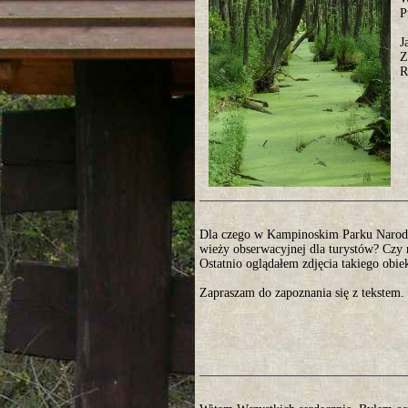
P
J
Z
R
Dla czego w Kampinoskim Parku Narod
wieży obserwacyjnej dla turystów? Czy n
Ostatnio oglądałem zdjęcia takiego ob
Zapraszam do zapoznania się z tekstem.