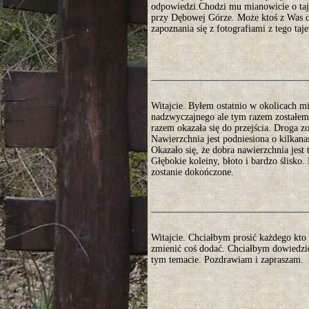
odpowiedzi.Chodzi mu mianowicie o taje
przy Dębowej Górze. Może ktoś z Was co
zapoznania się z fotografiami z tego ta
Witajcie. Byłem ostatnio w okolicach 
nadzwyczajnego ale tym razem zostałem 
razem okazała się do przejścia. Droga 
Nawierzchnia jest podniesiona o kilkan
Okazało się, że dobra nawierzchnia jest
Głębokie koleiny, błoto i bardzo ślisko
zostanie dokończone.
Witajcie. Chciałbym prosić każdego kto 
zmienić coś dodać. Chciałbym dowiedzie
tym temacie. Pozdrawiam i zapraszam.