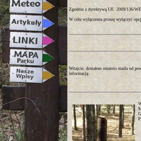
Zgodnie z dyrektywą UE 2009/136/WE, 
W celu wyłączenia proszę wyłączyć opcj
Witajcie, dostałem ostatnio maila od pe
informacją.
W
M
G
P