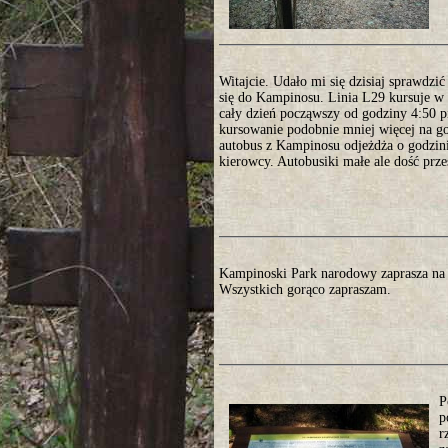
Witajcie. Udało mi się dzisiaj sprawdzi
się do Kampinosu. Linia L29 kursuje w 
cały dzień począwszy od godziny 4:50 
kursowanie podobnie mniej więcej na go
autobus z Kampinosu odjeżdża o godzini
kierowcy. Autobusiki małe ale dość prz
Kampinoski Park narodowy zaprasza na 
Wszystkich gorąco zapraszam.
P
p
r