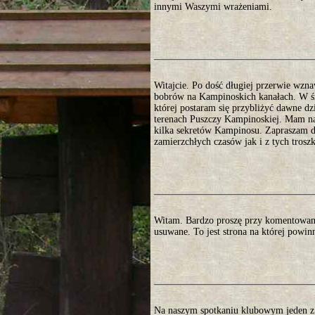
innymi Waszymi wrażeniami.
Witajcie. Po dość długiej przerwie wzna
bobrów na Kampinoskich kanałach. W śro
której postaram się przybliżyć dawne d
terenach Puszczy Kampinoskiej. Mam nad
kilka sekretów Kampinosu. Zapraszam do
zamierzchłych czasów jak i z tych trosz
Witam. Bardzo proszę przy komentowani
usuwane. To jest strona na której powin
Na naszym spotkaniu klubowym jeden z 