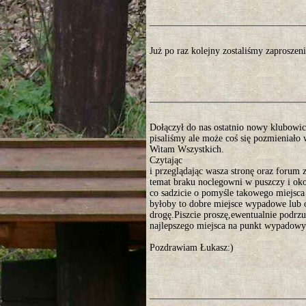
Już po raz kolejny zostaliśmy zaprosze
Dołączył do nas ostatnio nowy klubowicz
pisaliśmy ale może coś się pozmieniało 
Witam Wszystkich.
Czytając
i przeglądając wasza stronę oraz forum 
temat braku noclegowni w puszczy i ok
co sadzicie o pomyśle takowego miejs
byłoby to dobre miejsce wypadowe lub
drogę.Piszcie proszę,ewentualnie podr
najlepszego miejsca na punkt wypadowy
Pozdrawiam Łukasz:)