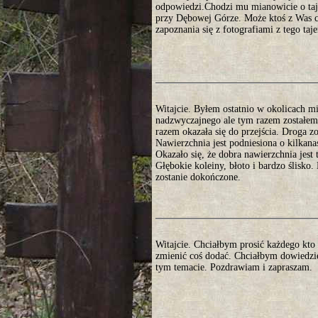
odpowiedzi.Chodzi mu mianowicie o taje
przy Dębowej Górze. Może ktoś z Was co
zapoznania się z fotografiami z tego ta
Witajcie. Byłem ostatnio w okolicach 
nadzwyczajnego ale tym razem zostałem 
razem okazała się do przejścia. Droga 
Nawierzchnia jest podniesiona o kilkan
Okazało się, że dobra nawierzchnia jest
Głębokie koleiny, błoto i bardzo ślisko
zostanie dokończone.
Witajcie. Chciałbym prosić każdego kto 
zmienić coś dodać. Chciałbym dowiedzie
tym temacie. Pozdrawiam i zapraszam.