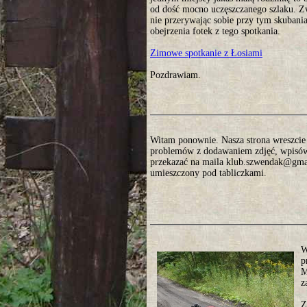
od dość mocno uczęszczanego szlaku. Zw
nie przerywając sobie przy tym skubani
obejrzenia fotek z tego spotkania.
Zimowe spotkanie z Łosiami
Pozdrawiam.
Witam ponownie. Nasza strona wreszcie o
problemów z dodawaniem zdjęć, wpisów. 
przekazać na maila klub.szwendak@gmai
umieszczony pod tabliczkami.
W
p
M
z
Z