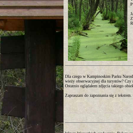
P
J
Z
R
Dla czego w Kampinoskim Parku Narod
wieży obserwacyjnej dla turystów? Czy n
Ostatnio oglądałem zdjęcia takiego ob
Zapraszam do zapoznania się z tekstem.