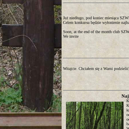
Już niedługo, pod koniec miesiąca SZ
Celem konkursu będzie wyłonienie najb
Soon, at the end of the month club SZW
We invite
Witajcie. Chciałem się z Wami podzielić
Naj
K
K
k
o
o
b
W