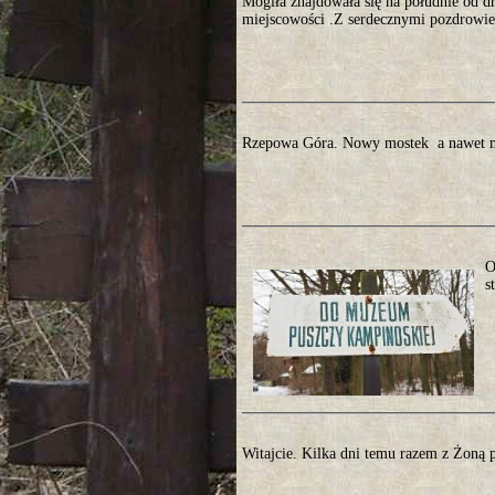
Mogiła znajdowała się na południe od d
miejscowości .Z serdecznymi pozdrowien
Rzepowa Góra. Nowy mostek a nawet m
O
s
Witajcie. Kilka dni temu razem z Żoną