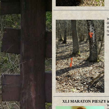
W
d
z
t
o
XLI MARATON PIESZY 
W