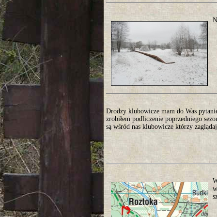
N
Drodzy klubowicze mam do Was pytanie 
zrobiłem podliczenie poprzedniego sezo
są wśród nas klubowicze którzy zaglądają
W
w
s