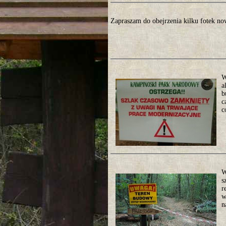
Zapraszam do obejrzenia kilku fotek n
W
a
b
c
c
W
s
r
w
n