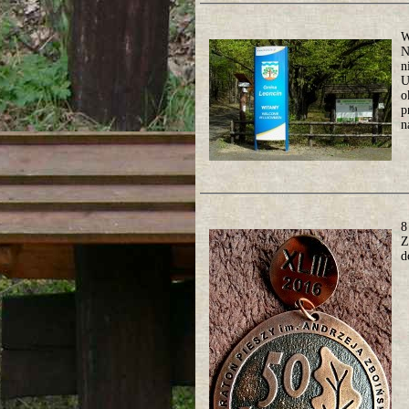
W
N
n
U
o
p
n
8
Z
d