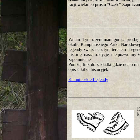
racji wieku po prostu "Cześć" Zaprasza
Witam. Tym razem mam gorąca prośbę 
okolic Kampinoskiego Parku Narodoweg
legendy związane z tym terenem. Legen
historię, naszą tradycję, nie pozwólmy 
zapomnienie.
Poniżej link do zakładki gdzie udało mi 
opisać kilka historyjek.
Kampinoskie Legendy
K
k