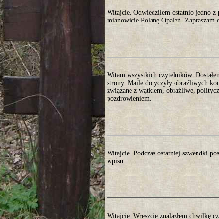
Witajcie. Odwiedziłem ostatnio jedno 
mianowicie Polanę Opaleń. Zapraszam do
Witam wszystkich czytelników. Dostałem 
strony. Maile dotyczyły obraźliwych ko
związane z wątkiem, obraźliwe, polityc
pozdrowieniem.
Witajcie. Podczas ostatniej szwendki p
wpisu.
Witajcie. Wreszcie znalazłem chwilkę cz