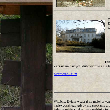
T
K
w
Fil
Zapraszam naszych klubowiczów i nie ty
Mazowsze - film
Witajcie. Byłem wczoraj na małej szwen
nadzwyczajnego gdyby nie spotkanie z Ł
jednym miejscy jakaś małą rodzinkę to b