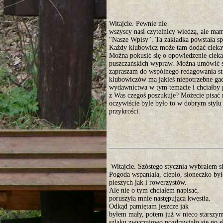
Witajcie. Pewnie nie
wszyscy nasi czytelnicy wiedzą, ale mam
"Nasze Wpisy". Ta zakładka powstała sp
Każdy klubowicz może tam dodać ciekaw
Można pokusić się o opowiedzenie ciekaw
puszczańskich wypraw. Można umówić s
zapraszam do wspólnego redagowania st
klubowiczów ma jakieś niepotrzebne gad
wydawnictwa w tym temacie i chciałby p
z Was czegoś poszukuje? Możecie pisać
oczywiście byle było to w dobrym stylu 
przykrości.
Witajcie. Szóstego stycznia wybrałem s
Pogoda wspaniała, ciepło, słoneczko by
pieszych jak i rowerzystów.
Ale nie o tym chciałem napisać,
poruszyła mnie następująca kwestia.
Odkąd pamiętam jeszcze jak
byłem mały, potem już w nieco starszym
szlaku zwyczajowo pozdrawiało się go 