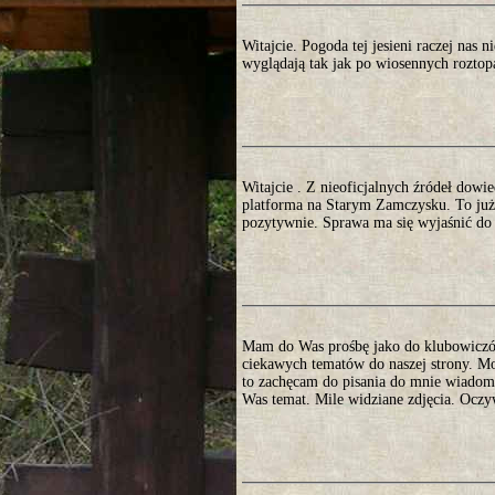
Witajcie. Pogoda tej jesieni raczej nas n
wyglądają tak jak po wiosennych roztop
Witajcie . Z nieoficjalnych źródeł dowi
platforma na Starym Zamczysku. To już
pozytywnie. Sprawa ma się wyjaśnić do 
Mam do Was prośbę jako do klubowiczów.
ciekawych tematów do naszej strony. Mo
to zachęcam do pisania do mnie wiadomo
Was temat. Mile widziane zdjęcia. Oczy