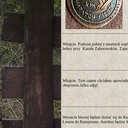
Witajcie. Podczas jednej z ostatnich w
bobry przy Kanale Zaborowskim. Zapra
Witajcie. Tym razem chciałem opowiedz
obejrzenia kilku zdjęć.
Wreszcie łatwiej będzie dostać się do K
Leszna do Kampinosu. Autobus będzie ku