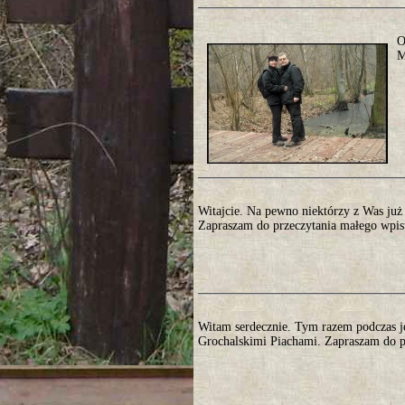
O
M
Witajcie. Na pewno niektórzy z Was już c
Zapraszam do przeczytania małego wpisu
Witam serdecznie. Tym razem podczas 
Grochalskimi Piachami. Zapraszam do pr