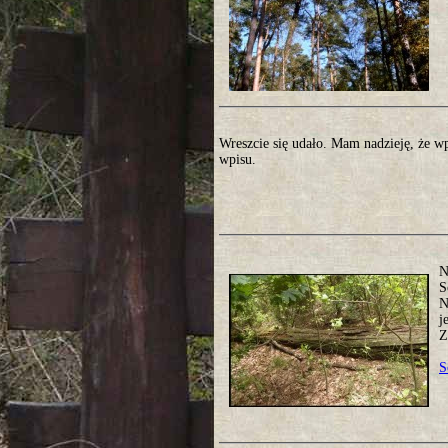
Wreszcie się udało. Mam nadzieję, że w
wpisu.
N
S
N
j
Z
S