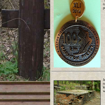
"
r
p
J
r
k
w