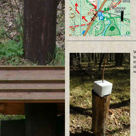
W
n
m
z
w