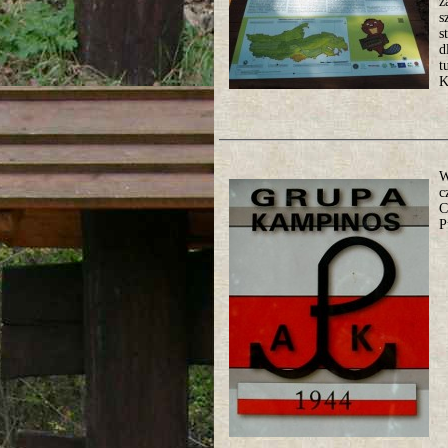
z
s
s
d
t
K
W
c
C
P