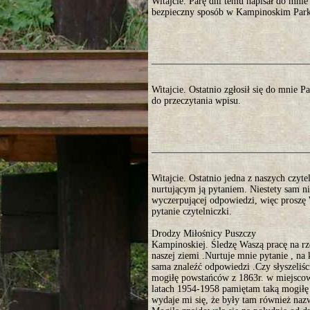
Witajcie. Parę dni temu napisał do mni
bezpieczny sposób w Kampinoskim Parku
Witajcie. Ostatnio zgłosił się do mnie 
do przeczytania wpisu.
Witajcie. Ostatnio jedna z naszych czyte
nurtującym ją pytaniem. Niestety sam ni
wyczerpującej odpowiedzi, więc proszę 
pytanie czytelniczki.
Drodzy Miłośnicy Puszczy
Kampinoskiej. Śledzę Waszą pracę na r
naszej ziemi .Nurtuje mnie pytanie , na 
sama znaleźć odpowiedzi .Czy słyszeliści
mogiłę powstańców z 1863r. w miejsco
latach 1954-1958 pamiętam taką mogiłę
wydaje mi się, że były tam również nazw