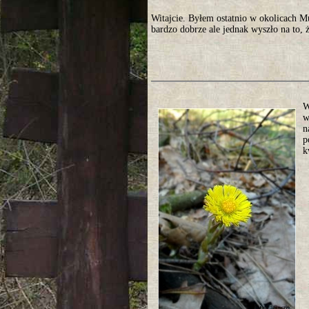
Witajcie. Byłem ostatnio w okolicach 
bardzo dobrze ale jednak wyszło na to, ż
W
w
n
p
k