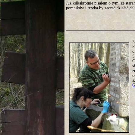
Już kilkakrotnie pisałem o tym, że star
pomników i trzeba by zacząć działać da
2
P
o
S
O
s
z
o
Z
G