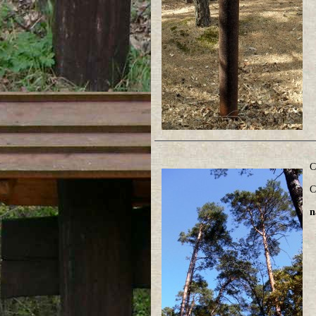
C
C
n