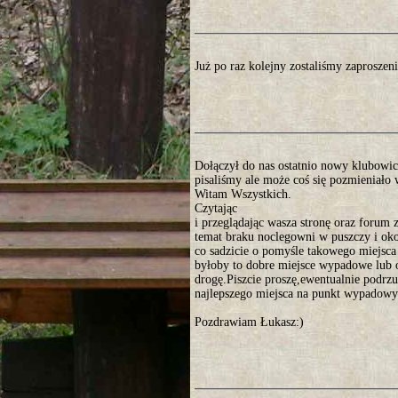
Już po raz kolejny zostaliśmy zaprosze
Dołączył do nas ostatnio nowy klubowicz
pisaliśmy ale może coś się pozmieniało 
Witam Wszystkich.
Czytając
i przeglądając wasza stronę oraz forum 
temat braku noclegowni w puszczy i ok
co sadzicie o pomyśle takowego miejs
byłoby to dobre miejsce wypadowe lub
drogę.Piszcie proszę,ewentualnie podr
najlepszego miejsca na punkt wypadowy
Pozdrawiam Łukasz:)