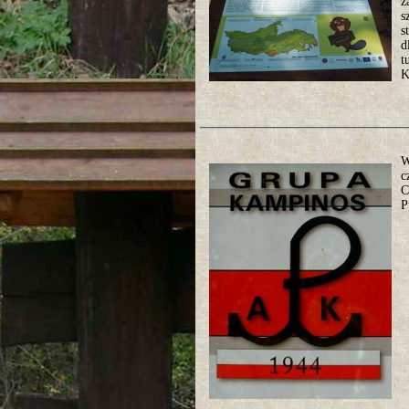
z
s
s
d
t
K
W
c
C
P