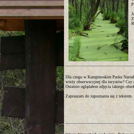
P
J
Z
R
Dla czego w Kampinoskim Parku Narod
wieży obserwacyjnej dla turystów? Czy n
Ostatnio oglądałem zdjęcia takiego ob
Zapraszam do zapoznania się z tekstem.