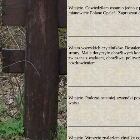
Witajcie. Odwiedziłem ostatnio jedno 
mianowicie Polanę Opaleń. Zapraszam do
Witam wszystkich czytelników. Dostałem 
strony. Maile dotyczyły obraźliwych ko
związane z wątkiem, obraźliwe, polityc
pozdrowieniem.
Witajcie. Podczas ostatniej szwendki p
wpisu.
Witajcie. Wreszcie znalazłem chwilkę cz