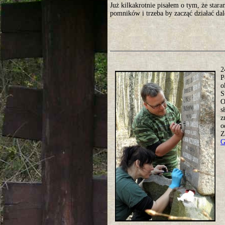
Już kilkakrotnie pisałem o tym, że star
pomników i trzeba by zacząć działać da
2
P
o
S
O
s
z
o
Z
G