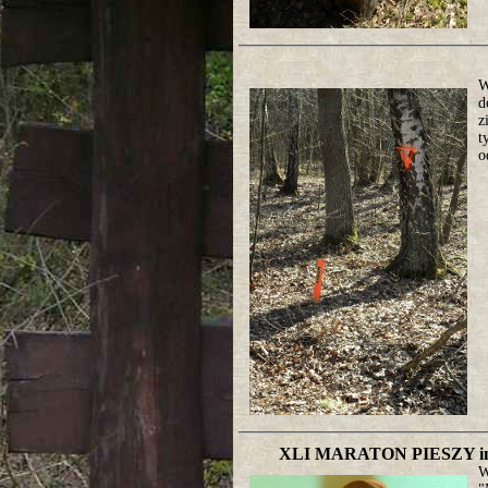
W
d
z
t
o
XLI MARATON PIESZY 
W