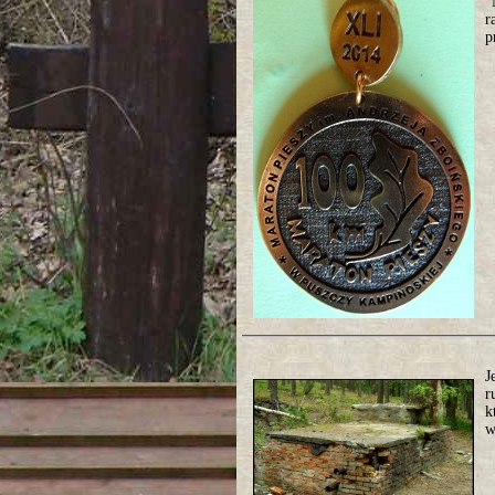
"
r
p
J
r
k
w