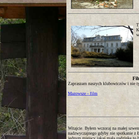
T
K
w
Fil
Zapraszam naszych klubowiczów i nie ty
Mazowsze - film
Witajcie. Byłem wczoraj na małej szwen
nadzwyczajnego gdyby nie spotkanie z Ł
jednym miejscy jakaś małą rodzinkę to b