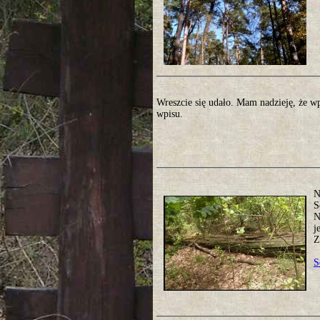
Wreszcie się udało. Mam nadzieję, że w
wpisu.
N
S
N
j
Z
S