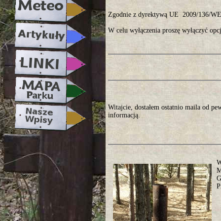
Zgodnie z dyrektywą UE 2009/136/WE, 
W celu wyłączenia proszę wyłączyć opcj
Witajcie, dostałem ostatnio maila od pe
informacją.
W
M
G
P