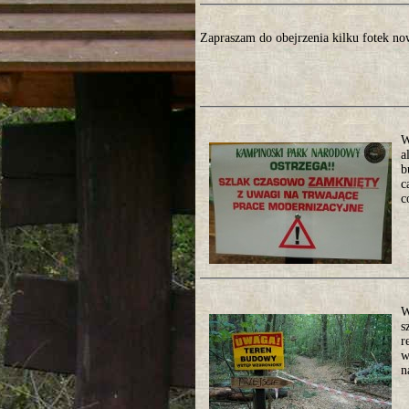
Zapraszam do obejrzenia kilku fotek n
W
a
b
c
c
W
s
r
w
n