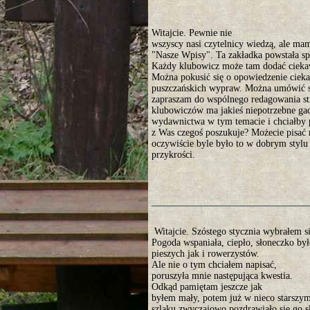
Witajcie. Pewnie nie
wszyscy nasi czytelnicy wiedzą, ale mam
"Nasze Wpisy". Ta zakładka powstała sp
Każdy klubowicz może tam dodać ciekaw
Można pokusić się o opowiedzenie ciekaw
puszczańskich wypraw. Można umówić s
zapraszam do wspólnego redagowania st
klubowiczów ma jakieś niepotrzebne gad
wydawnictwa w tym temacie i chciałby p
z Was czegoś poszukuje? Możecie pisać
oczywiście byle było to w dobrym stylu 
przykrości.
Witajcie. Szóstego stycznia wybrałem s
Pogoda wspaniała, ciepło, słoneczko by
pieszych jak i rowerzystów.
Ale nie o tym chciałem napisać,
poruszyła mnie następująca kwestia.
Odkąd pamiętam jeszcze jak
byłem mały, potem już w nieco starszym
szlaku zwyczajowo pozdrawiało się go 