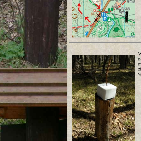
W
n
m
z
w