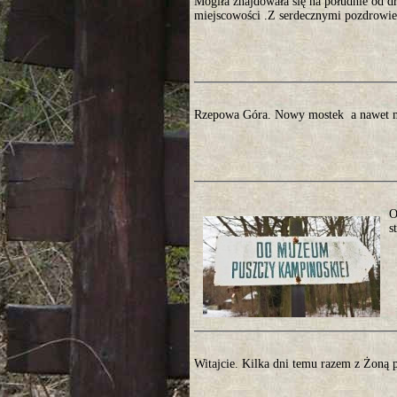
Mogiła znajdowała się na południe od d
miejscowości .Z serdecznymi pozdrowien
Rzepowa Góra. Nowy mostek a nawet m
O
s
Witajcie. Kilka dni temu razem z Żoną