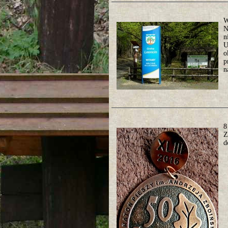
W
N
n
U
o
p
n
8
Z
d