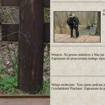
O
M
Witajcie. Na pewno niektórzy z Was już c
Zapraszam do przeczytania małego wpisu
Witam serdecznie. Tym razem podczas 
Grochalskimi Piachami. Zapraszam do pr