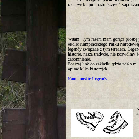
racji wieku po prostu "Cześć" Zaprasza
Witam. Tym razem mam gorąca prośbę 
okolic Kampinoskiego Parku Narodoweg
legendy związane z tym terenem. Legen
historię, naszą tradycję, nie pozwólmy 
zapomnienie.
Poniżej link do zakładki gdzie udało mi 
opisać kilka historyjek.
Kampinoskie Legendy
K
k