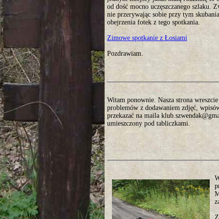
od dość mocno uczęszczanego szlaku. Zw
nie przerywając sobie przy tym skubani
obejrzenia fotek z tego spotkania.
Zimowe spotkanie z Łosiami
Pozdrawiam.
Witam ponownie. Nasza strona wreszcie o
problemów z dodawaniem zdjęć, wpisów. 
przekazać na maila klub.szwendak@gmai
umieszczony pod tabliczkami.
W
p
M
z
Z