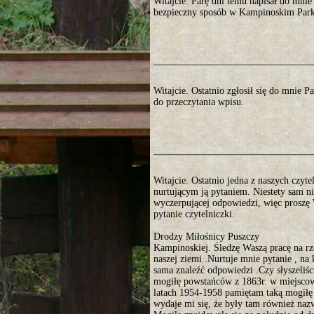
Witajcie. Parę dni temu napisał do mni
bezpieczny sposób w Kampinoskim Parku
Witajcie. Ostatnio zgłosił się do mnie 
do przeczytania wpisu.
Witajcie. Ostatnio jedna z naszych czyte
nurtującym ją pytaniem. Niestety sam ni
wyczerpującej odpowiedzi, więc proszę 
pytanie czytelniczki.
Drodzy Miłośnicy Puszczy
Kampinoskiej. Śledzę Waszą pracę na r
naszej ziemi .Nurtuje mnie pytanie , na 
sama znaleźć odpowiedzi .Czy słyszeliści
mogiłę powstańców z 1863r. w miejsco
latach 1954-1958 pamiętam taką mogiłę
wydaje mi się, że były tam również nazw