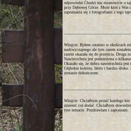
odpowiedzi.Chodzi mu mianowicie o taje
przy Dębowej Górze. Może ktoś z Was co
zapoznania się z fotografiami z tego ta
Witajcie. Byłem ostatnio w okolicach 
nadzwyczajnego ale tym razem zostałem 
razem okazała się do przejścia. Droga 
Nawierzchnia jest podniesiona o kilkan
Okazało się, że dobra nawierzchnia jest
Głębokie koleiny, błoto i bardzo ślisko
zostanie dokończone.
Witajcie. Chciałbym prosić każdego kto 
zmienić coś dodać. Chciałbym dowiedzie
tym temacie. Pozdrawiam i zapraszam.