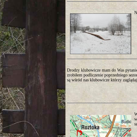
N
Drodzy klubowicze mam do Was pytanie 
zrobiłem podliczenie poprzedniego sezo
są wśród nas klubowicze którzy zaglądają
W
w
s