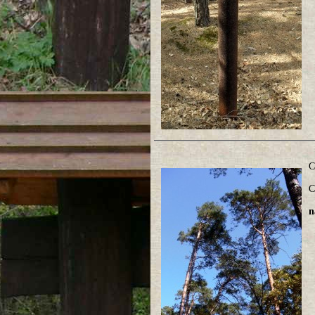
C
C
n