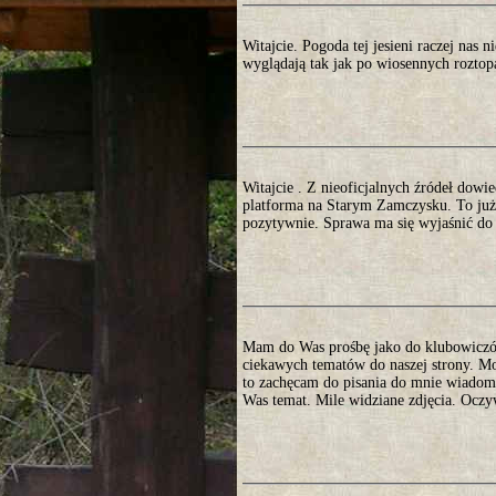
Witajcie. Pogoda tej jesieni raczej nas n
wyglądają tak jak po wiosennych roztop
Witajcie . Z nieoficjalnych źródeł dowi
platforma na Starym Zamczysku. To już
pozytywnie. Sprawa ma się wyjaśnić do 
Mam do Was prośbę jako do klubowiczów.
ciekawych tematów do naszej strony. Mo
to zachęcam do pisania do mnie wiadomo
Was temat. Mile widziane zdjęcia. Oczy