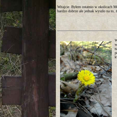
Witajcie. Byłem ostatnio w okolicach 
bardzo dobrze ale jednak wyszło na to, ż
W
w
n
p
k