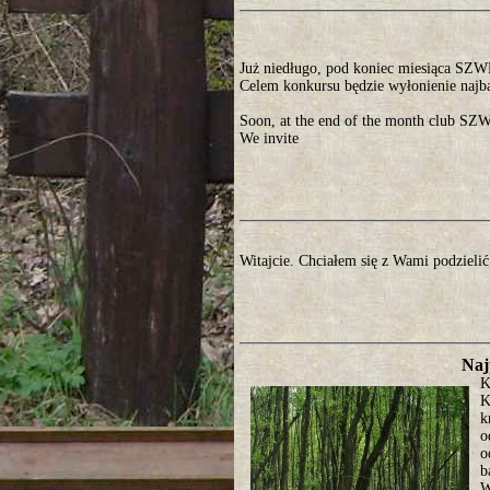
Już niedługo, pod koniec miesiąca SZ
Celem konkursu będzie wyłonienie najb
Soon, at the end of the month club SZW
We invite
Witajcie. Chciałem się z Wami podzielić
Naj
K
K
k
o
o
b
W