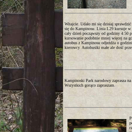
Witajcie. Udało mi się dzisiaj sprawdzi
się do Kampinosu. Linia L29 kursuje w 
cały dzień począwszy od godziny 4:50 
kursowanie podobnie mniej więcej na go
autobus z Kampinosu odjeżdża o godzini
kierowcy. Autobusiki małe ale dość prz
Kampinoski Park narodowy zaprasza na 
Wszystkich gorąco zapraszam.
P
p
r