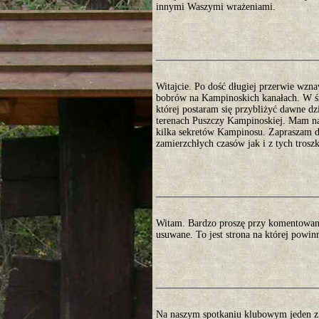
innymi Waszymi wrażeniami.
Witajcie. Po dość długiej przerwie wzna
bobrów na Kampinoskich kanałach. W śro
której postaram się przybliżyć dawne d
terenach Puszczy Kampinoskiej. Mam nad
kilka sekretów Kampinosu. Zapraszam do
zamierzchłych czasów jak i z tych trosz
Witam. Bardzo proszę przy komentowani
usuwane. To jest strona na której powin
Na naszym spotkaniu klubowym jeden z 