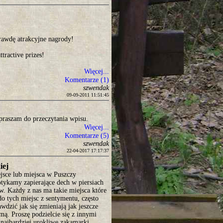
rawdę atrakcyjne nagrody!
ractive prizes!
Więcej...
Komentarze (1)
szwendak
09-09-2011 11:51:45
apraszam do przeczytania wpisu.
Więcej...
Komentarze (5)
szwendak
22-04-2017 17:17:37
iej
jsce lub miejsca w Puszczy
otykamy zapierające dech w piersiach
. Każdy z nas ma takie miejsca które
o tych miejsc z sentymentu, często
dzić jak się zmieniają jak jeszcze
imą. Proszę podzielcie się z innymi
najbardziej urokliwe zakamarki