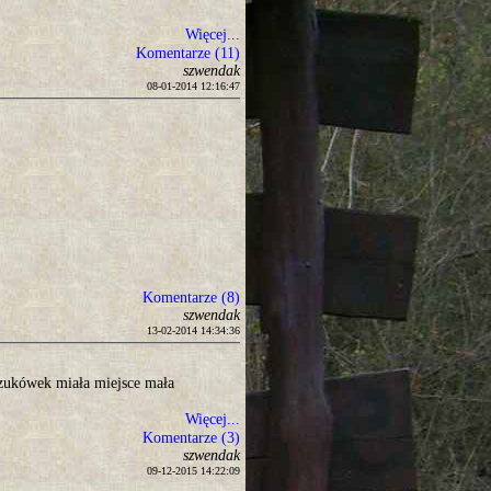
Więcej...
Komentarze (11)
szwendak
08-01-2014 12:16:47
Komentarze (8)
szwendak
13-02-2014 14:34:36
zukówek miała miejsce mała
Więcej...
Komentarze (3)
szwendak
09-12-2015 14:22:09