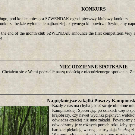
KONKURS
długo, pod koniec miesiąca SZWENDAK ogłosi pierwszy klubowy konkurs.
onkursu będzie wyłonienie najbardziej aktywnego klubowicza. Szykujemy nap
t the end of the month club SZWENDAK announce the first competition.Very att
te
NIECODZIENNE SPOTKANIE
. Chciałem się z Wami podzielić naszą radością z niecodziennego spotkania. Z
Najpiękniejsze zakątki Puszczy Kampinosk
Każdy z nas ma chyba jakieś swoje ulubione mie
Kampinoskiej. Spacerując po szlakach często sp
krajobrazy, czy nawet wycinki pięknych widoków
odwiedza częściej niż inne zakątki. Powracamy d
odwiedzamy je w różnych porach roku żeby spraw
bardziej pięknieją wiosną jak usypiają śnieżną z
Waszymi odczuciami, gdzie waszym zdaniem są 