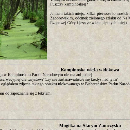
Puszczy kampinoskiej?
Ja mam takich miejsc kilka, pierwsze to mostek 
Zaborowskim, odcinek zielonego szlaku od Na 
Rzepowej Góry i jeszcze wiele pięknych miejsc.
Kampinoska wieża widokowa
go w Kampinoskim Parku Narodowym nie ma ani jednej
serwacyjnej dla turystów? Czy nie zastanawialiście się kiedyś nad tym?
o oglądałem zdjęcia takiego obiektu ulokowanego w Biebrzańskim Parku Naro
am do zapoznania się z tekstem.
Mogiłka na Starym Zamczysku