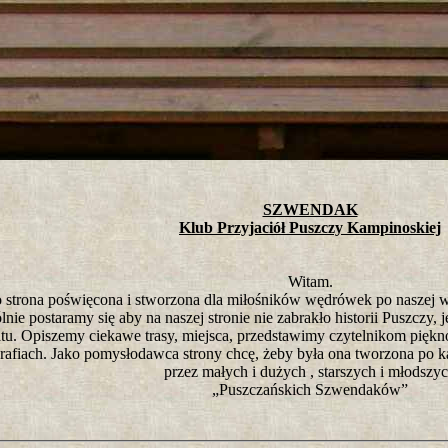
tro ;)
SZWENDAK
Klub Przyjaciół Puszczy Kampinoskiej
Witam.
to strona poświęcona i stworzona dla miłośników wędrówek po naszej 
nie postaramy się aby na naszej stronie nie zabrakło historii Puszczy, je
atu. Opiszemy ciekawe trasy, miejsca, przedstawimy czytelnikom pięk
rafiach. Jako pomysłodawca strony chcę, żeby była ona tworzona po k
przez małych i dużych , starszych i młodszy
„Puszczańskich Szwendaków”