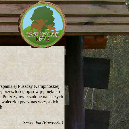
wspaniałej Puszczy Kampinoskiej.
j przeszłości, opisów jej piękna i
no Puszczy uwiecznione na naszych
awałeczku przez nas wszystkich,
ch
Szwendak (Paweł Sz.)