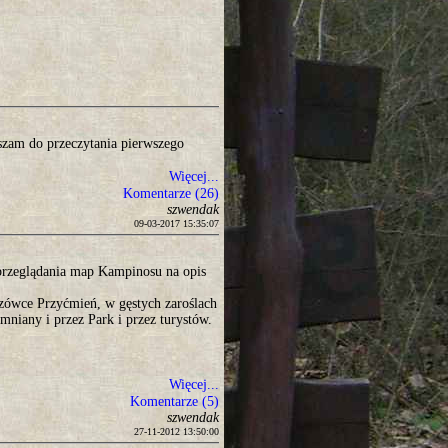
aszam do przeczytania pierwszego
Więcej...
Komentarze (26)
szwendak
09-03-2017 15:35:07
 przeglądania map Kampinosu na opis
czówce Przyćmień, w gęstych zaroślach
omniany i przez Park i przez turystów.
Więcej...
Komentarze (5)
szwendak
27-11-2012 13:50:00