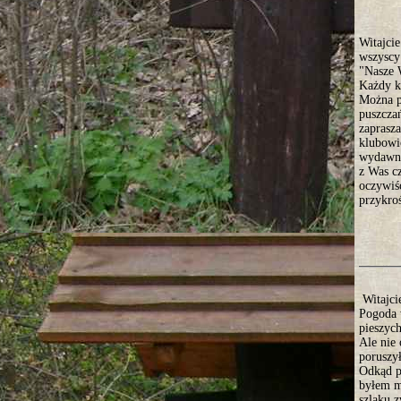
Witajcie
wszyscy 
"Nasze 
Każdy k
Można po
puszcza
zaprasz
klubowi
wydawni
z Was c
oczywiśc
przykroś
Witajci
Pogoda 
pieszych
Ale nie 
poruszył
Odkąd p
byłem m
szlaku 