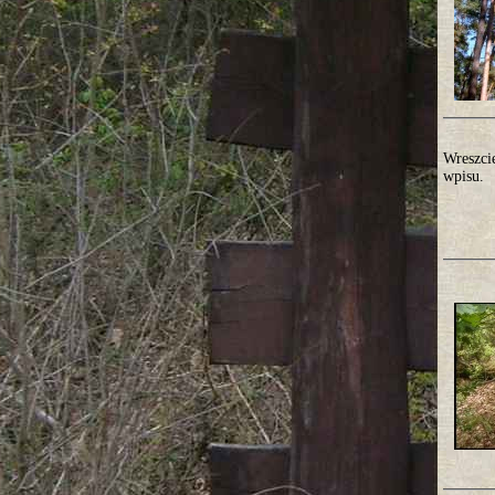
Wreszci
wpisu.