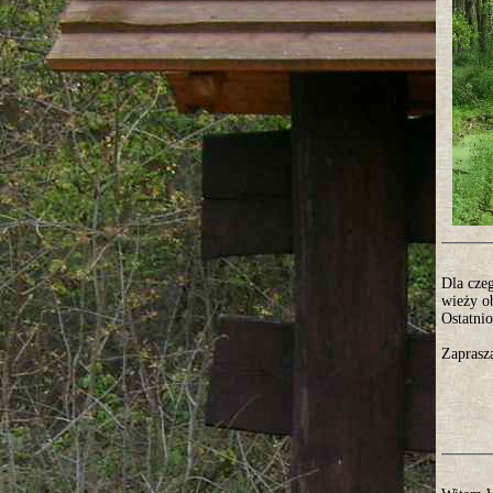
Dla cze
wieży ob
Ostatni
Zaprasz