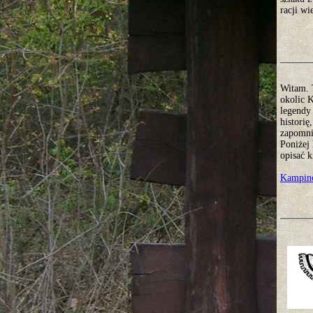
racji w
Witam. 
okolic 
legendy
historię
zapomni
Poniżej 
opisać k
Kampino