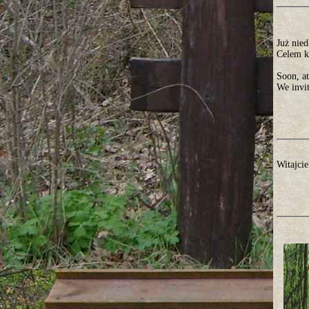
Już nie
Celem k
Soon, a
We invi
Witajcie