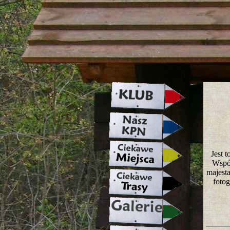
strona w naprawie zapraszamy ju
Jest 
Wspól
majest
fotog