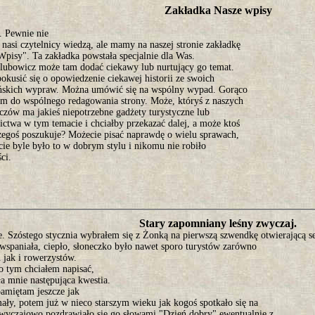
Zakładka Nasze wpisy
. Pewnie nie
nasi czytelnicy wiedzą, ale mamy na naszej stronie zakładkę
Wpisy". Ta zakładka powstała specjalnie dla Was.
lubowicz może tam dodać ciekawy lub nurtujący go temat.
kusić się o opowiedzenie ciekawej historii ze swoich
ńskich wypraw. Można umówić się na wspólny wypad. Gorąco
am do wspólnego redagowania strony. Może, któryś z naszych
czów ma jakieś niepotrzebne gadżety turystyczne lub
ctwa w tym temacie i chciałby przekazać dalej, a może ktoś
zegoś poszukuje? Możecie pisać naprawdę o wielu sprawach,
ie byle było to w dobrym stylu i nikomu nie robiło
ci.
Stary zapomniany leśny zwyczaj.
e. Szóstego stycznia wybrałem się z Żonką na pierwszą szwendkę otwierającą s
wspaniała, ciepło, słoneczko było nawet sporo turystów zarówno
 jak i rowerzystów.
o tym chciałem napisać,
a mnie następująca kwestia.
amiętam jeszcze jak
ały, potem już w nieco starszym wieku jak kogoś spotkało się na
zwyczajowo pozdrawiało się go słowami "Dzień dobry" ewentualnie z