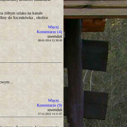
na żółtym szlaku na kanale
Miny do Szczukówka , okolice
Więcej...
Komentarze (4)
szwendak
08-01-2014 12:30:49
dowym...
Więcej...
Komentarze (9)
szwendak
27-11-2012 14:11:07