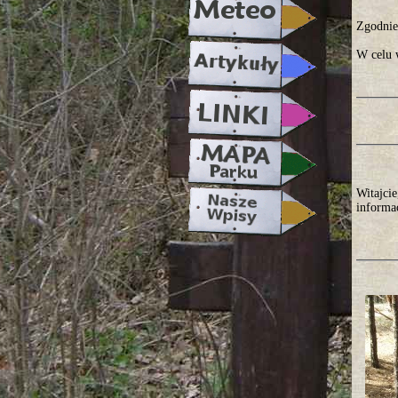
Zgodnie
W celu 
Witajcie
informa