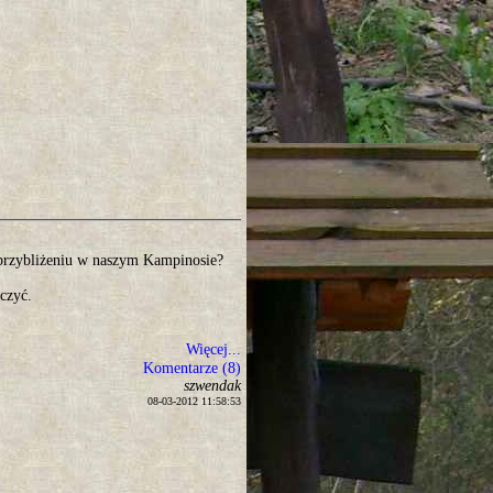
w przybliżeniu w naszym Kampinosie?
czyć.
Więcej...
Komentarze (8)
szwendak
08-03-2012 11:58:53