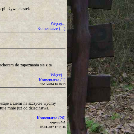
pl używa ciastek.
Więcej...
Komentarze (...)
achęcam do zapoznania się z ta
Więcej...
Komentarze (1)
28-11-2014 10:16:59
ystaje z ziemi na szczycie wydmy
tuje mnie już od dzieciństwa.
Komentarze (26)
szwendak
02-04-2012 17:01:46