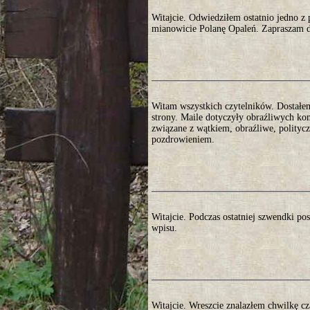
Witajcie. Odwiedziłem ostatnio jedno 
mianowicie Polanę Opaleń. Zapraszam do
Witam wszystkich czytelników. Dostałem 
strony. Maile dotyczyły obraźliwych ko
związane z wątkiem, obraźliwe, polityc
pozdrowieniem.
Witajcie. Podczas ostatniej szwendki p
wpisu.
Witajcie. Wreszcie znalazłem chwilkę cz