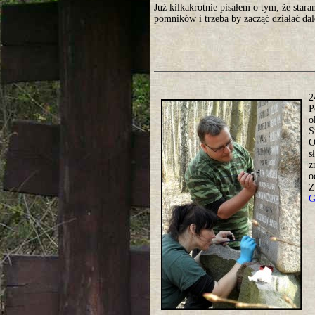
Już kilkakrotnie pisałem o tym, że star
pomników i trzeba by zacząć działać da
2
P
o
S
O
s
z
o
Z
G