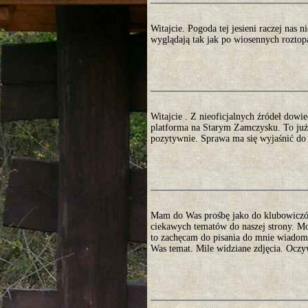
Witajcie. Pogoda tej jesieni raczej nas n
wyglądają tak jak po wiosennych roztop
Witajcie . Z nieoficjalnych źródeł dowi
platforma na Starym Zamczysku. To już
pozytywnie. Sprawa ma się wyjaśnić do 
Mam do Was prośbę jako do klubowiczów.
ciekawych tematów do naszej strony. Mo
to zachęcam do pisania do mnie wiadomo
Was temat. Mile widziane zdjęcia. Oczy