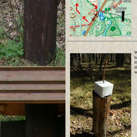
W
n
m
z
w