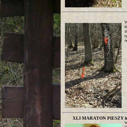
W
d
z
t
o
XLI MARATON PIESZY 
W