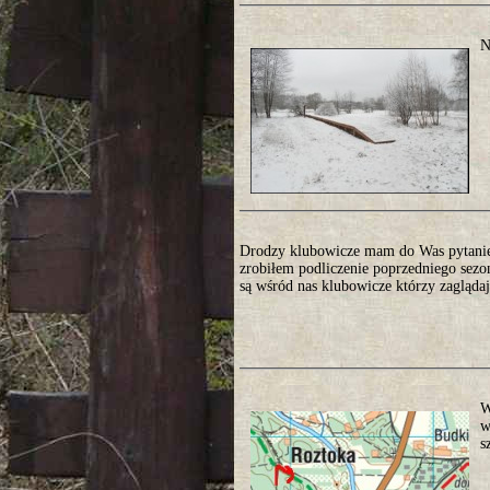
N
Drodzy klubowicze mam do Was pytanie 
zrobiłem podliczenie poprzedniego sezo
są wśród nas klubowicze którzy zaglądają
W
w
s