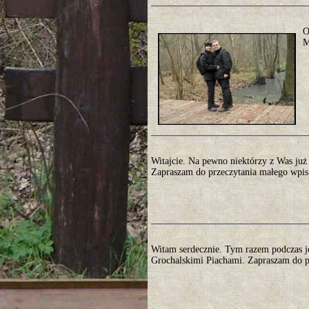
O
M
Witajcie. Na pewno niektórzy z Was już c
Zapraszam do przeczytania małego wpisu
Witam serdecznie. Tym razem podczas 
Grochalskimi Piachami. Zapraszam do pr