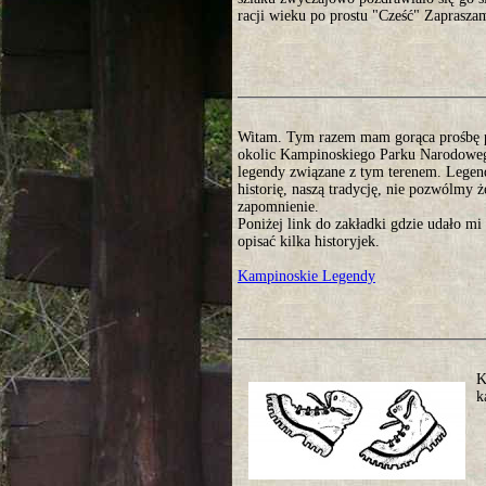
racji wieku po prostu "Cześć" Zaprasza
Witam. Tym razem mam gorąca prośbę 
okolic Kampinoskiego Parku Narodoweg
legendy związane z tym terenem. Legen
historię, naszą tradycję, nie pozwólmy 
zapomnienie.
Poniżej link do zakładki gdzie udało mi 
opisać kilka historyjek.
Kampinoskie Legendy
K
k