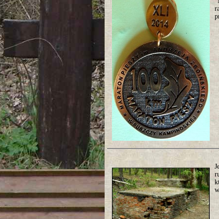
"
r
p
J
r
k
w