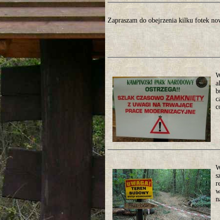
Zapraszam do obejrzenia kilku fotek n
W
a
b
c
c
W
s
r
w
n