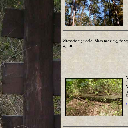
Wreszcie się udało. Mam nadzieję, że w
wpisu.
N
S
N
j
Z
S