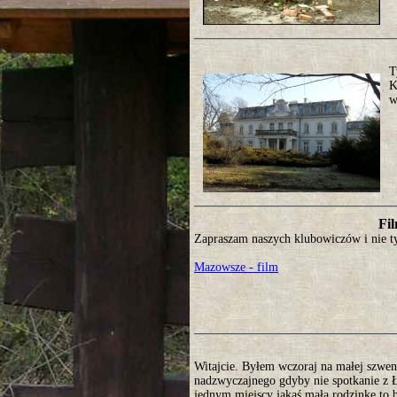
T
K
w
Fil
Zapraszam naszych klubowiczów i nie ty
Mazowsze - film
Witajcie. Byłem wczoraj na małej szwen
nadzwyczajnego gdyby nie spotkanie z Ł
jednym miejscy jakaś małą rodzinkę to b