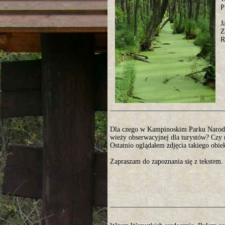
P
J
Z
R
Dla czego w Kampinoskim Parku Narod
wieży obserwacyjnej dla turystów? Czy n
Ostatnio oglądałem zdjęcia takiego ob
Zapraszam do zapoznania się z tekstem.