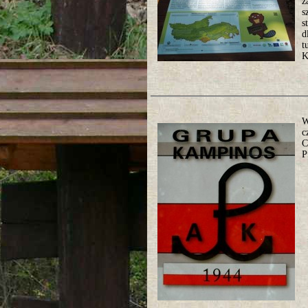
z
s
s
d
t
K
W
c
C
P