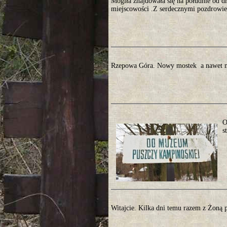
Mogiła znajdowała się na południe od d
miejscowości .Z serdecznymi pozdrowien
Rzepowa Góra. Nowy mostek a nawet m
O
s
Witajcie. Kilka dni temu razem z Żoną