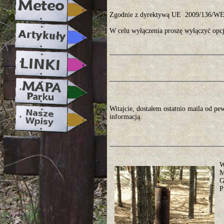
Zgodnie z dyrektywą UE 2009/136/WE, 
W celu wyłączenia proszę wyłączyć opcj
Witajcie, dostałem ostatnio maila od pe
informacją.
W
M
G
P