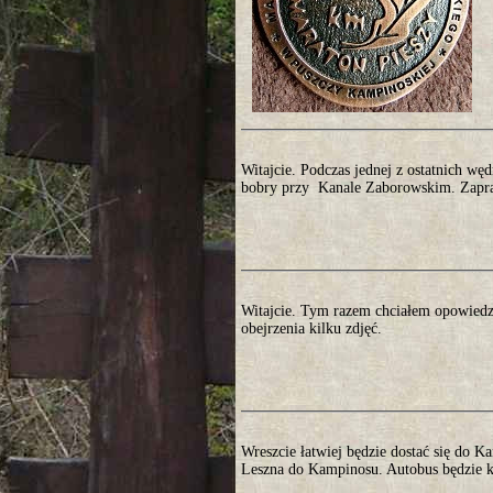
Witajcie. Podczas jednej z ostatnich w
bobry przy Kanale Zaborowskim. Zapra
Witajcie. Tym razem chciałem opowiedz
obejrzenia kilku zdjęć.
Wreszcie łatwiej będzie dostać się do K
Leszna do Kampinosu. Autobus będzie ku