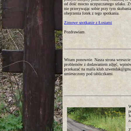
od dość mocno uczęszczanego szlaku. Zw
nie przerywając sobie przy tym skubani
obejrzenia fotek z tego spotkania.
Zimowe spotkanie z Łosiami
Pozdrawiam.
Witam ponownie. Nasza strona wreszcie o
problemów z dodawaniem zdjęć, wpisów. 
przekazać na maila klub.szwendak@gmai
umieszczony pod tabliczkami.
W
p
M
z
Z