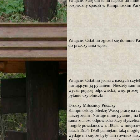
Witajcie. Parę dni temu napisał do mni
bezpieczny sposób w Kampinoskim Parku
Witajcie. Ostatnio zgłosił się do mnie 
do przeczytania wpisu.
Witajcie. Ostatnio jedna z naszych czyte
nurtującym ją pytaniem. Niestety sam ni
wyczerpującej odpowiedzi, więc proszę 
pytanie czytelniczki.
Drodzy Miłośnicy Puszczy
Kampinoskiej. Śledzę Waszą pracę na r
naszej ziemi .Nurtuje mnie pytanie , na 
sama znaleźć odpowiedzi .Czy słyszeliści
mogiłę powstańców z 1863r. w miejsco
latach 1954-1958 pamiętam taką mogiłę
wydaje mi się, że były tam również nazw