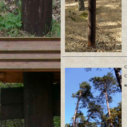
C
C
n