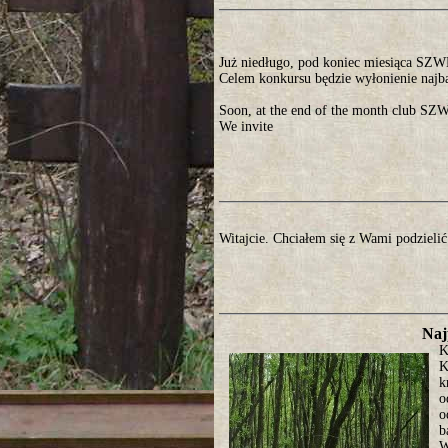
Już niedługo, pod koniec miesiąca SZ
Celem konkursu będzie wyłonienie najb
Soon, at the end of the month club SZW
We invite
Witajcie. Chciałem się z Wami podzielić
Naj
K
K
k
o
o
b
W