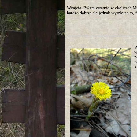
Witajcie. Byłem ostatnio w okolicach 
bardzo dobrze ale jednak wyszło na to, ż
W
w
n
p
k