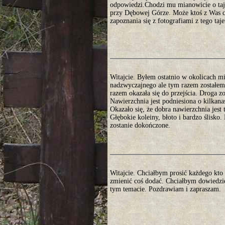
odpowiedzi.Chodzi mu mianowicie o taje
przy Dębowej Górze. Może ktoś z Was co
zapoznania się z fotografiami z tego ta
Witajcie. Byłem ostatnio w okolicach 
nadzwyczajnego ale tym razem zostałem 
razem okazała się do przejścia. Droga 
Nawierzchnia jest podniesiona o kilkan
Okazało się, że dobra nawierzchnia jest
Głębokie koleiny, błoto i bardzo ślisko
zostanie dokończone.
Witajcie. Chciałbym prosić każdego kto 
zmienić coś dodać. Chciałbym dowiedzie
tym temacie. Pozdrawiam i zapraszam.