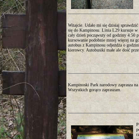
Witajcie. Udało mi się dzisiaj sprawdzi
się do Kampinosu. Linia L29 kursuje w 
cały dzień począwszy od godziny 4:50 
kursowanie podobnie mniej więcej na go
autobus z Kampinosu odjeżdża o godzini
kierowcy. Autobusiki małe ale dość prz
Kampinoski Park narodowy zaprasza na 
Wszystkich gorąco zapraszam.
P
p
r