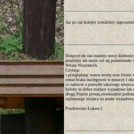
Już po raz kolejny zostaliśmy zaprosze
Dołączył do nas ostatnio nowy klubowicz
pisaliśmy ale może coś się pozmieniało 
Witam Wszystkich.
Czytając
i przeglądając wasza stronę oraz forum 
temat braku noclegowni w puszczy i ok
co sadzicie o pomyśle takowego miejs
byłoby to dobre miejsce wypadowe lub
drogę.Piszcie proszę,ewentualnie podr
najlepszego miejsca na punkt wypadowy
Pozdrawiam Łukasz:)