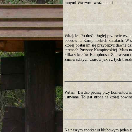
innymi Waszymi wrażeniami.
Witajcie. Po dość długiej przerwie wzna
bobrów na Kampinoskich kanałach. W śro
której postaram się przybliżyć dawne d
terenach Puszczy Kampinoskiej. Mam nad
kilka sekretów Kampinosu. Zapraszam do
zamierzchłych czasów jak i z tych trosz
Witam. Bardzo proszę przy komentowani
usuwane. To jest strona na której powin
Na naszym spotkaniu klubowym jeden z 