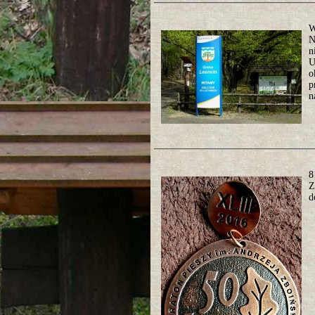
W
N
n
U
o
p
n
8
Z
d