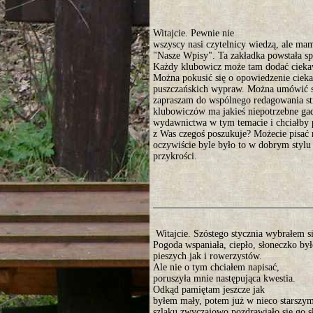
Witajcie. Pewnie nie
wszyscy nasi czytelnicy wiedzą, ale mam
"Nasze Wpisy". Ta zakładka powstała sp
Każdy klubowicz może tam dodać ciekaw
Można pokusić się o opowiedzenie ciekaw
puszczańskich wypraw. Można umówić s
zapraszam do wspólnego redagowania st
klubowiczów ma jakieś niepotrzebne gad
wydawnictwa w tym temacie i chciałby p
z Was czegoś poszukuje? Możecie pisać
oczywiście byle było to w dobrym stylu 
przykrości.
Witajcie. Szóstego stycznia wybrałem s
Pogoda wspaniała, ciepło, słoneczko by
pieszych jak i rowerzystów.
Ale nie o tym chciałem napisać,
poruszyła mnie następująca kwestia.
Odkąd pamiętam jeszcze jak
byłem mały, potem już w nieco starszym
szlaku zwyczajowo pozdrawiało się go 