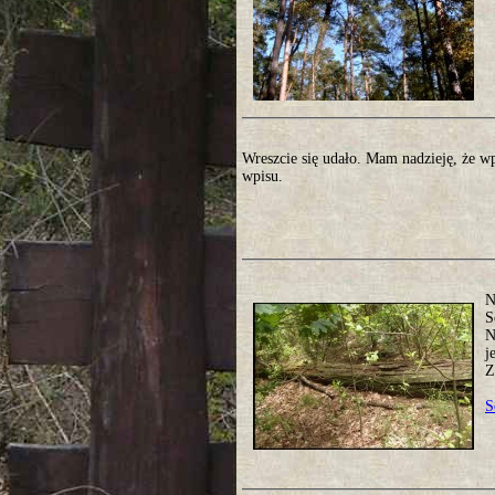
Wreszcie się udało. Mam nadzieję, że w
wpisu.
N
S
N
j
Z
S