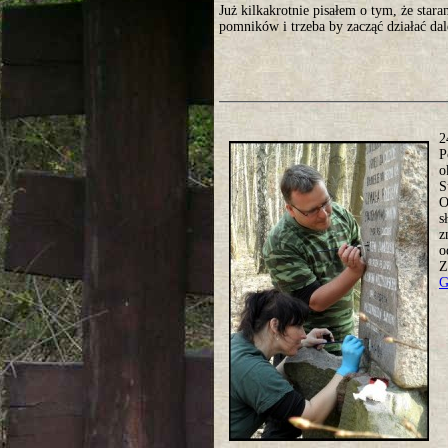
Już kilkakrotnie pisałem o tym, że star
pomników i trzeba by zacząć działać da
2
P
o
S
O
s
z
o
Z
G