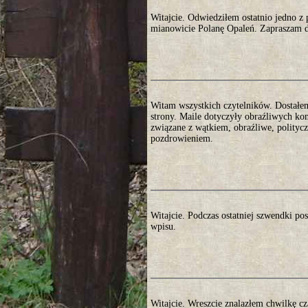
Witajcie. Odwiedziłem ostatnio jedno 
mianowicie Polanę Opaleń. Zapraszam do
Witam wszystkich czytelników. Dostałem 
strony. Maile dotyczyły obraźliwych ko
związane z wątkiem, obraźliwe, polityc
pozdrowieniem.
Witajcie. Podczas ostatniej szwendki p
wpisu.
Witajcie. Wreszcie znalazłem chwilkę cz