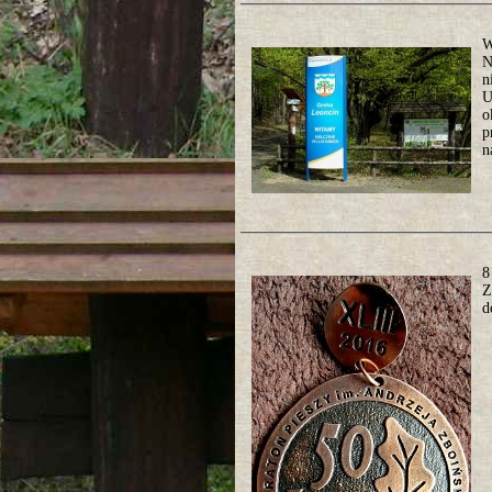
W
N
n
U
o
p
n
8
Z
d