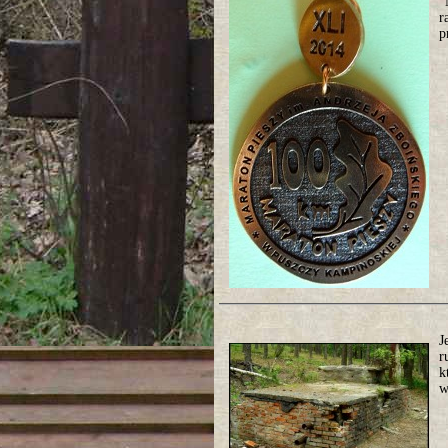
"
r
p
J
r
k
w