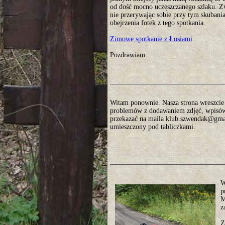
od dość mocno uczęszczanego szlaku. Zw
nie przerywając sobie przy tym skubani
obejrzenia fotek z tego spotkania.
Zimowe spotkanie z Łosiami
Pozdrawiam.
Witam ponownie. Nasza strona wreszcie o
problemów z dodawaniem zdjęć, wpisów. 
przekazać na maila klub.szwendak@gmai
umieszczony pod tabliczkami.
W
p
M
z
Z