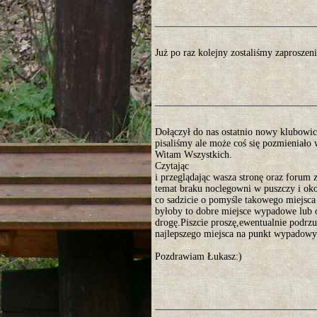
Już po raz kolejny zostaliśmy zaprosze
Dołączył do nas ostatnio nowy klubowicz
pisaliśmy ale może coś się pozmieniało 
Witam Wszystkich.
Czytając
i przeglądając wasza stronę oraz forum 
temat braku noclegowni w puszczy i ok
co sadzicie o pomyśle takowego miejs
byłoby to dobre miejsce wypadowe lub
drogę.Piszcie proszę,ewentualnie podr
najlepszego miejsca na punkt wypadowy
Pozdrawiam Łukasz:)