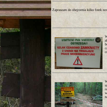
Zapraszam do obejrzenia kilku fotek n
W
a
b
c
c
W
s
r
w
n