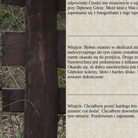
odpowiedzi.Chodzi mu mianowicie o taje
przy Dębowej Górze. Może ktoś z Was co
zapoznania się z fotografiami z tego ta
Witajcie. Byłem ostatnio w okolicach 
nadzwyczajnego ale tym razem zostałem 
razem okazała się do przejścia. Droga 
Nawierzchnia jest podniesiona o kilkan
Okazało się, że dobra nawierzchnia jest
Głębokie koleiny, błoto i bardzo ślisko
zostanie dokończone.
Witajcie. Chciałbym prosić każdego kto 
zmienić coś dodać. Chciałbym dowiedzie
tym temacie. Pozdrawiam i zapraszam.