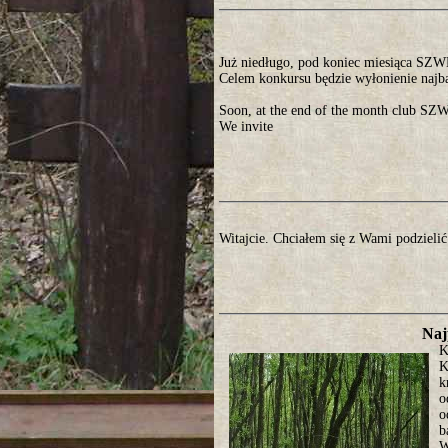
Już niedługo, pod koniec miesiąca SZ
Celem konkursu będzie wyłonienie najb
Soon, at the end of the month club SZW
We invite
Witajcie. Chciałem się z Wami podzielić
Naj
K
K
k
o
o
b
W