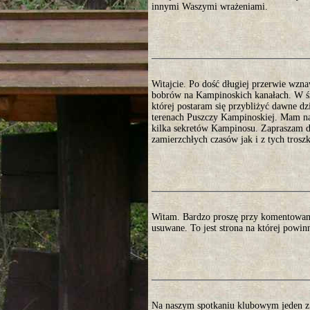
innymi Waszymi wrażeniami.
Witajcie. Po dość długiej przerwie wzna
bobrów na Kampinoskich kanałach. W śro
której postaram się przybliżyć dawne d
terenach Puszczy Kampinoskiej. Mam nad
kilka sekretów Kampinosu. Zapraszam do
zamierzchłych czasów jak i z tych trosz
Witam. Bardzo proszę przy komentowani
usuwane. To jest strona na której powin
Na naszym spotkaniu klubowym jeden z 