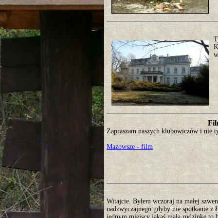
T
K
w
Fil
Zapraszam naszych klubowiczów i nie ty
Mazowsze - film
Witajcie. Byłem wczoraj na małej szwen
nadzwyczajnego gdyby nie spotkanie z Ł
jednym miejscy jakaś małą rodzinkę to b