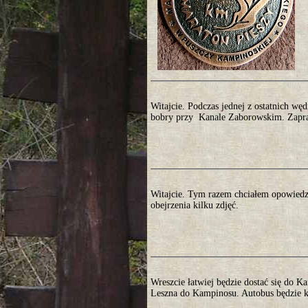
Witajcie. Podczas jednej z ostatnich w
bobry przy Kanale Zaborowskim. Zapra
Witajcie. Tym razem chciałem opowiedz
obejrzenia kilku zdjęć.
Wreszcie łatwiej będzie dostać się do K
Leszna do Kampinosu. Autobus będzie ku