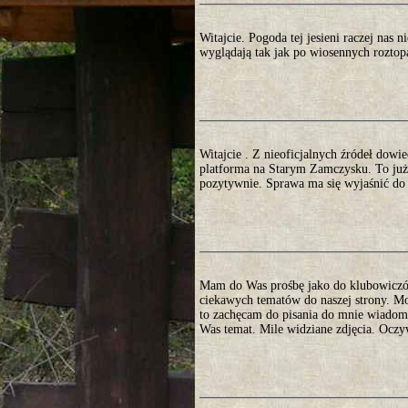
Witajcie. Pogoda tej jesieni raczej nas n
wyglądają tak jak po wiosennych roztop
Witajcie . Z nieoficjalnych źródeł dowi
platforma na Starym Zamczysku. To już
pozytywnie. Sprawa ma się wyjaśnić do 
Mam do Was prośbę jako do klubowiczów.
ciekawych tematów do naszej strony. Mo
to zachęcam do pisania do mnie wiadomo
Was temat. Mile widziane zdjęcia. Oczy