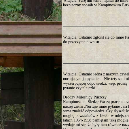
Witajcie. Parę dni temu napisał do mni
bezpieczny sposób w Kampinoskim Parku
Witajcie. Ostatnio zgłosił się do mnie 
do przeczytania wpisu.
Witajcie. Ostatnio jedna z naszych czyte
nurtującym ją pytaniem. Niestety sam ni
wyczerpującej odpowiedzi, więc proszę 
pytanie czytelniczki.
Drodzy Miłośnicy Puszczy
Kampinoskiej. Śledzę Waszą pracę na r
naszej ziemi .Nurtuje mnie pytanie , na 
sama znaleźć odpowiedzi .Czy słyszeliści
mogiłę powstańców z 1863r. w miejsco
latach 1954-1958 pamiętam taką mogiłę
wydaje mi się, że były tam również nazw