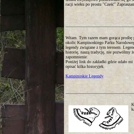
racji wieku po prostu "Cześć" Zaprasza
Witam. Tym razem mam gorąca prośbę 
okolic Kampinoskiego Parku Narodoweg
legendy związane z tym terenem. Legen
historię, naszą tradycję, nie pozwólmy 
zapomnienie.
Poniżej link do zakładki gdzie udało mi 
opisać kilka historyjek.
Kampinoskie Legendy
K
k