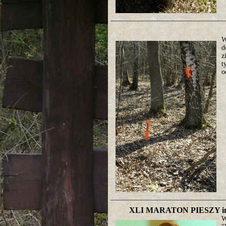
W
d
z
t
o
XLI MARATON PIESZY 
W