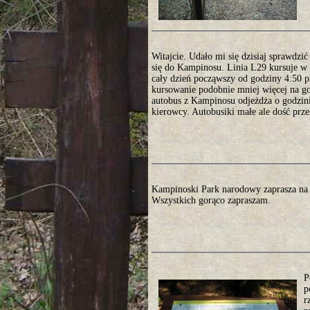
Witajcie. Udało mi się dzisiaj sprawdzi
się do Kampinosu. Linia L29 kursuje w 
cały dzień począwszy od godziny 4:50 
kursowanie podobnie mniej więcej na go
autobus z Kampinosu odjeżdża o godzini
kierowcy. Autobusiki małe ale dość prz
Kampinoski Park narodowy zaprasza na 
Wszystkich gorąco zapraszam.
P
p
r