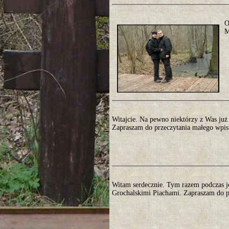
O
M
Witajcie. Na pewno niektórzy z Was już c
Zapraszam do przeczytania małego wpisu
Witam serdecznie. Tym razem podczas 
Grochalskimi Piachami. Zapraszam do pr