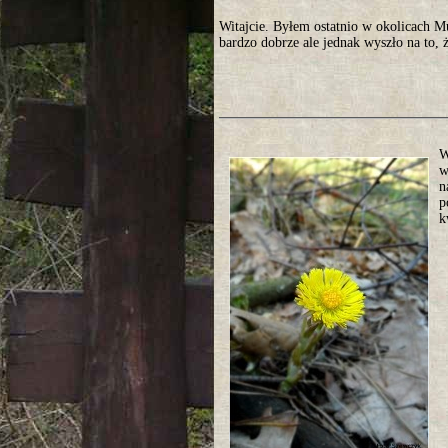
Witajcie. Byłem ostatnio w okolicach 
bardzo dobrze ale jednak wyszło na to, ż
W
w
n
p
k