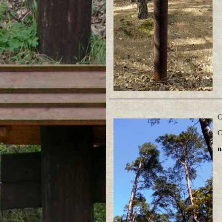
C
C
n