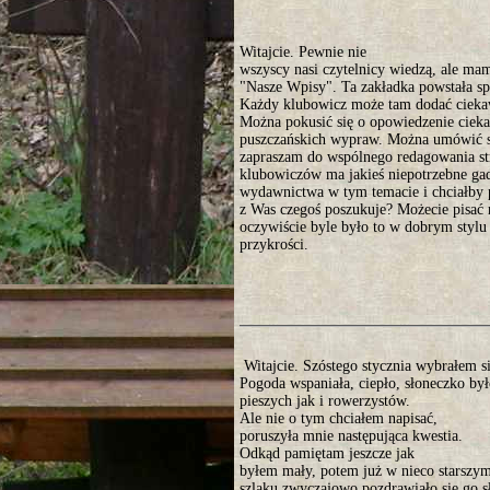
Witajcie. Pewnie nie
wszyscy nasi czytelnicy wiedzą, ale mam
"Nasze Wpisy". Ta zakładka powstała sp
Każdy klubowicz może tam dodać ciekaw
Można pokusić się o opowiedzenie ciekaw
puszczańskich wypraw. Można umówić s
zapraszam do wspólnego redagowania st
klubowiczów ma jakieś niepotrzebne gad
wydawnictwa w tym temacie i chciałby p
z Was czegoś poszukuje? Możecie pisać
oczywiście byle było to w dobrym stylu 
przykrości.
Witajcie. Szóstego stycznia wybrałem s
Pogoda wspaniała, ciepło, słoneczko by
pieszych jak i rowerzystów.
Ale nie o tym chciałem napisać,
poruszyła mnie następująca kwestia.
Odkąd pamiętam jeszcze jak
byłem mały, potem już w nieco starszym
szlaku zwyczajowo pozdrawiało się go 