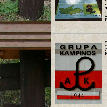
z
s
s
d
t
K
W
c
C
P