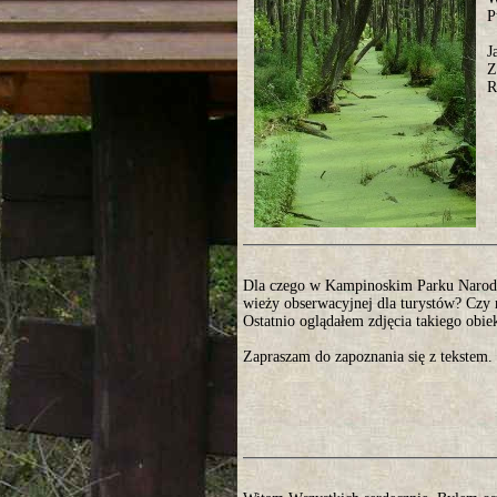
P
J
Z
R
Dla czego w Kampinoskim Parku Narod
wieży obserwacyjnej dla turystów? Czy n
Ostatnio oglądałem zdjęcia takiego ob
Zapraszam do zapoznania się z tekstem.