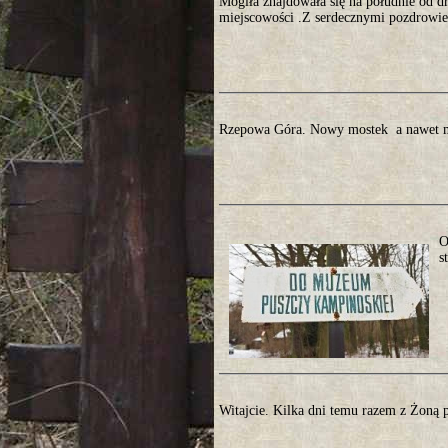
Mogiła znajdowała się na południe od d
miejscowości .Z serdecznymi pozdrowien
Rzepowa Góra. Nowy mostek a nawet m
O
s
Witajcie. Kilka dni temu razem z Żoną