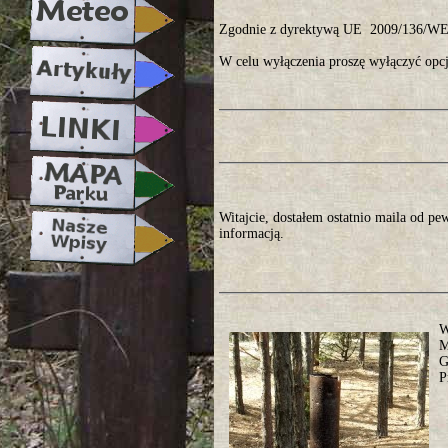
Zgodnie z dyrektywą UE 2009/136/WE, 
W celu wyłączenia proszę wyłączyć opcj
Witajcie, dostałem ostatnio maila od pe
informacją.
W
M
G
P