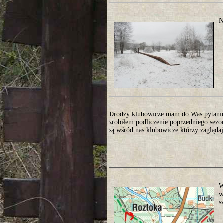
N
Drodzy klubowicze mam do Was pytanie 
zrobiłem podliczenie poprzedniego sezo
są wśród nas klubowicze którzy zaglądają
W
w
s