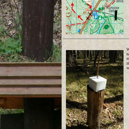
W
n
m
z
w