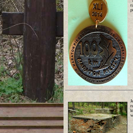
"
r
p
J
r
k
w