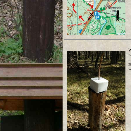
W
n
m
z
w