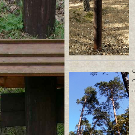
C
C
n