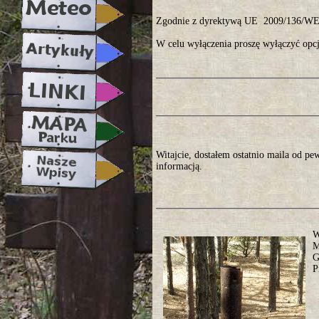
Zgodnie z dyrektywą UE 2009/136/WE, 
W celu wyłączenia proszę wyłączyć opcj
Witajcie, dostałem ostatnio maila od pe
informacją.
W
M
G
P