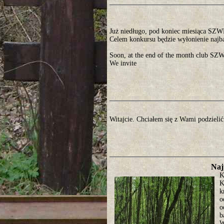
Już niedługo, pod koniec miesiąca SZ
Celem konkursu będzie wyłonienie najb
Soon, at the end of the month club SZW
We invite
Witajcie. Chciałem się z Wami podzielić
Naj
K
K
k
o
o
b
W