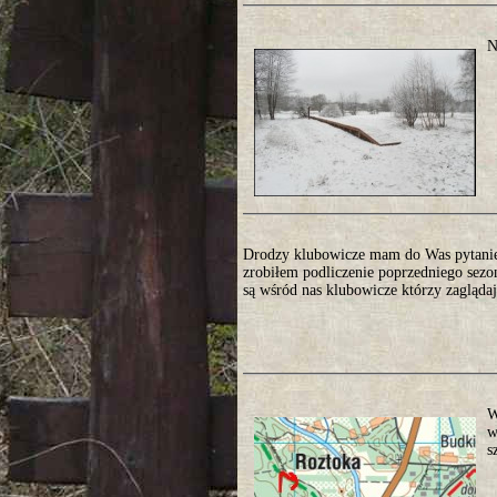
N
Drodzy klubowicze mam do Was pytanie 
zrobiłem podliczenie poprzedniego sezo
są wśród nas klubowicze którzy zaglądają
W
w
s