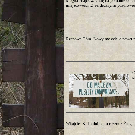
Mogiła znajdowała się na południe od d
miejscowości .Z serdecznymi pozdrowien
Rzepowa Góra. Nowy mostek a nawet m
O
s
Witajcie. Kilka dni temu razem z Żoną