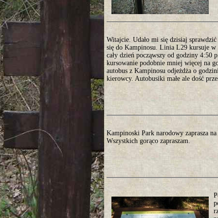
Witajcie. Udało mi się dzisiaj sprawdzi
się do Kampinosu. Linia L29 kursuje w 
cały dzień począwszy od godziny 4:50 
kursowanie podobnie mniej więcej na go
autobus z Kampinosu odjeżdża o godzini
kierowcy. Autobusiki małe ale dość prz
Kampinoski Park narodowy zaprasza na 
Wszystkich gorąco zapraszam.
P
p
r