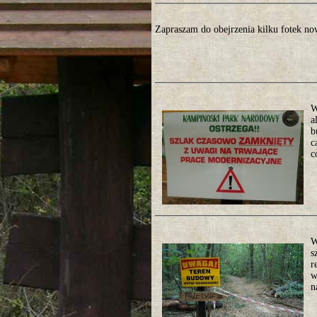
Zapraszam do obejrzenia kilku fotek n
W
a
b
c
c
W
s
r
w
n