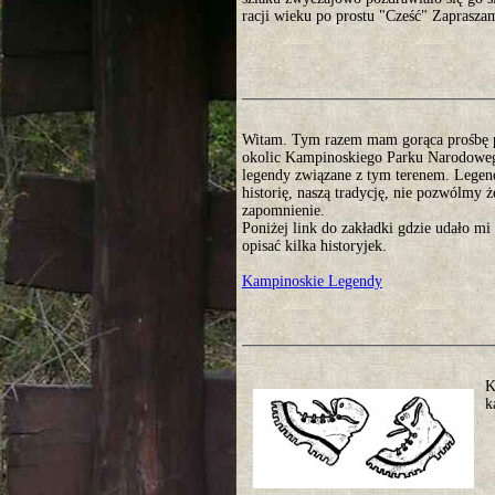
racji wieku po prostu "Cześć" Zaprasza
Witam. Tym razem mam gorąca prośbę 
okolic Kampinoskiego Parku Narodoweg
legendy związane z tym terenem. Legen
historię, naszą tradycję, nie pozwólmy 
zapomnienie.
Poniżej link do zakładki gdzie udało mi 
opisać kilka historyjek.
Kampinoskie Legendy
K
k