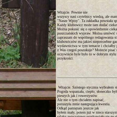
Witajcie. Pewnie nie
wszyscy nasi czytelnicy wiedzą, ale mam
"Nasze Wpisy". Ta zakładka powstała sp
Każdy klubowicz może tam dodać ciekaw
Można pokusić się o opowiedzenie ciekaw
puszczańskich wypraw. Można umówić s
zapraszam do wspólnego redagowania st
klubowiczów ma jakieś niepotrzebne gad
wydawnictwa w tym temacie i chciałby p
z Was czegoś poszukuje? Możecie pisać
oczywiście byle było to w dobrym stylu 
przykrości.
Witajcie. Szóstego stycznia wybrałem s
Pogoda wspaniała, ciepło, słoneczko by
pieszych jak i rowerzystów.
Ale nie o tym chciałem napisać,
poruszyła mnie następująca kwestia.
Odkąd pamiętam jeszcze jak
byłem mały, potem już w nieco starszym
szlaku zwyczajowo pozdrawiało się go 