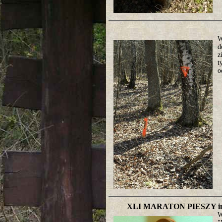
W
d
z
t
o
XLI MARATON PIESZY 
W