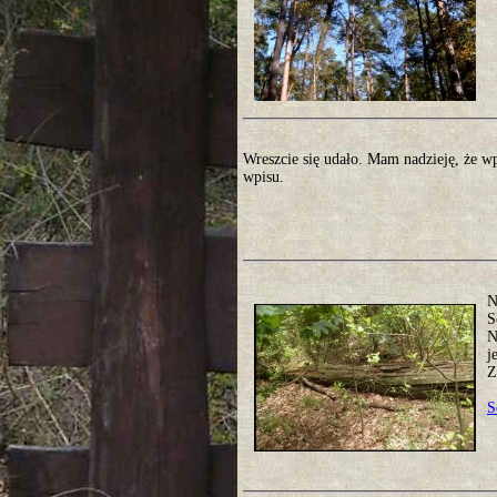
Wreszcie się udało. Mam nadzieję, że w
wpisu.
N
S
N
j
Z
S