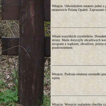
Witajcie. Odwiedziłem ostatnio jedno 
mianowicie Polanę Opaleń. Zapraszam do
Witam wszystkich czytelników. Dostałem 
strony. Maile dotyczyły obraźliwych ko
związane z wątkiem, obraźliwe, polityc
pozdrowieniem.
Witajcie. Podczas ostatniej szwendki p
wpisu.
Witajcie. Wreszcie znalazłem chwilkę cz