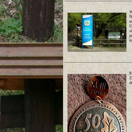
W
N
n
U
o
p
n
8
Z
d