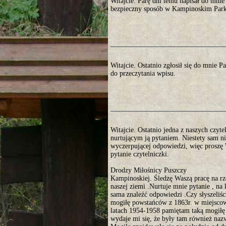
Witajcie. Parę dni temu napisał do mni
bezpieczny sposób w Kampinoskim Parku
Witajcie. Ostatnio zgłosił się do mnie 
do przeczytania wpisu.
Witajcie. Ostatnio jedna z naszych czyte
nurtującym ją pytaniem. Niestety sam ni
wyczerpującej odpowiedzi, więc proszę 
pytanie czytelniczki.
Drodzy Miłośnicy Puszczy
Kampinoskiej. Śledzę Waszą pracę na r
naszej ziemi .Nurtuje mnie pytanie , na 
sama znaleźć odpowiedzi .Czy słyszeliści
mogiłę powstańców z 1863r. w miejsco
latach 1954-1958 pamiętam taką mogiłę
wydaje mi się, że były tam również nazw