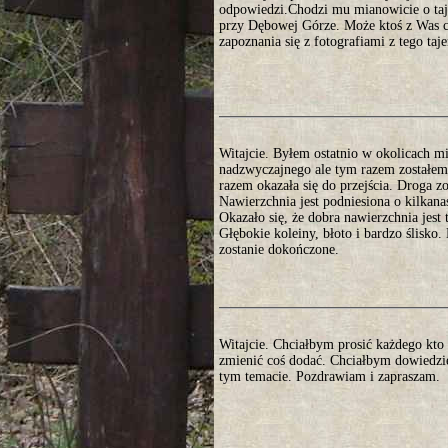
odpowiedzi.Chodzi mu mianowicie o taje
przy Dębowej Górze. Może ktoś z Was co
zapoznania się z fotografiami z tego ta
Witajcie. Byłem ostatnio w okolicach 
nadzwyczajnego ale tym razem zostałem 
razem okazała się do przejścia. Droga 
Nawierzchnia jest podniesiona o kilkan
Okazało się, że dobra nawierzchnia jest
Głębokie koleiny, błoto i bardzo ślisko
zostanie dokończone.
Witajcie. Chciałbym prosić każdego kto 
zmienić coś dodać. Chciałbym dowiedzie
tym temacie. Pozdrawiam i zapraszam.