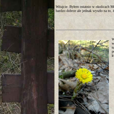
Witajcie. Byłem ostatnio w okolicach 
bardzo dobrze ale jednak wyszło na to, ż
W
w
n
p
k