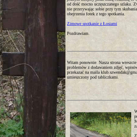
od dość mocno uczęszczanego szlaku. Zw
nie przerywając sobie przy tym skubani
obejrzenia fotek z tego spotkania.
Zimowe spotkanie z Łosiami
Pozdrawiam.
Witam ponownie. Nasza strona wreszcie o
problemów z dodawaniem zdjęć, wpisów. 
przekazać na maila klub.szwendak@gmai
umieszczony pod tabliczkami.
W
p
M
z
Z