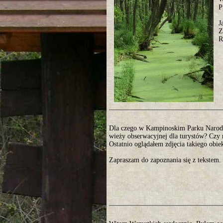
P
J
Z
R
Dla czego w Kampinoskim Parku Narod
wieży obserwacyjnej dla turystów? Czy n
Ostatnio oglądałem zdjęcia takiego ob
Zapraszam do zapoznania się z tekstem.