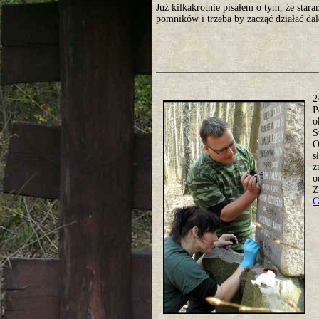
Już kilkakrotnie pisałem o tym, że star
pomników i trzeba by zacząć działać da
2
P
o
S
O
s
z
o
Z
G