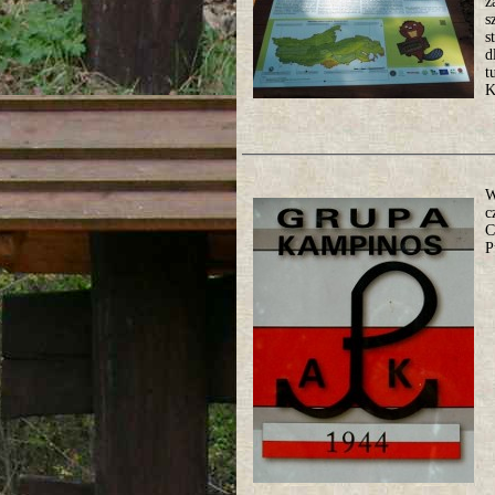
z
s
s
d
t
K
W
c
C
P