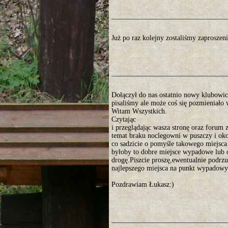
Już po raz kolejny zostaliśmy zaprosze
Dołączył do nas ostatnio nowy klubowicz
pisaliśmy ale może coś się pozmieniało 
Witam Wszystkich.
Czytając
i przeglądając wasza stronę oraz forum 
temat braku noclegowni w puszczy i ok
co sadzicie o pomyśle takowego miejs
byłoby to dobre miejsce wypadowe lub
drogę.Piszcie proszę,ewentualnie podr
najlepszego miejsca na punkt wypadowy
Pozdrawiam Łukasz:)