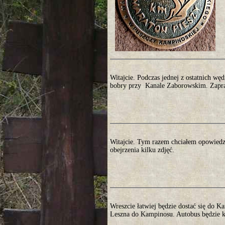
Witajcie. Podczas jednej z ostatnich w
bobry przy Kanale Zaborowskim. Zapra
Witajcie. Tym razem chciałem opowiedz
obejrzenia kilku zdjęć.
Wreszcie łatwiej będzie dostać się do K
Leszna do Kampinosu. Autobus będzie ku