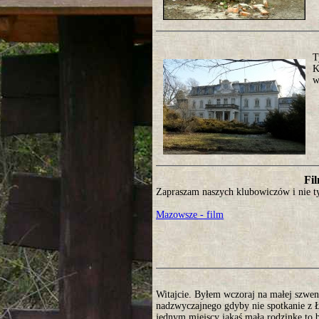
T
K
w
Fil
Zapraszam naszych klubowiczów i nie ty
Mazowsze - film
Witajcie. Byłem wczoraj na małej szwen
nadzwyczajnego gdyby nie spotkanie z Ł
jednym miejscy jakaś małą rodzinkę to b