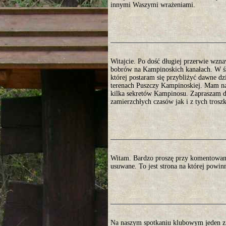
innymi Waszymi wrażeniami.
Witajcie. Po dość długiej przerwie wzna
bobrów na Kampinoskich kanałach. W śro
której postaram się przybliżyć dawne d
terenach Puszczy Kampinoskiej. Mam nad
kilka sekretów Kampinosu. Zapraszam do
zamierzchłych czasów jak i z tych trosz
Witam. Bardzo proszę przy komentowani
usuwane. To jest strona na której powin
Na naszym spotkaniu klubowym jeden z 