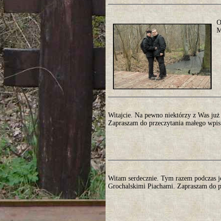
O
M
Witajcie. Na pewno niektórzy z Was już c
Zapraszam do przeczytania małego wpisu
Witam serdecznie. Tym razem podczas 
Grochalskimi Piachami. Zapraszam do pr