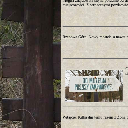
Mogiła znajdowała się na południe od d
miejscowości .Z serdecznymi pozdrowien
Rzepowa Góra. Nowy mostek a nawet m
O
s
Witajcie. Kilka dni temu razem z Żoną