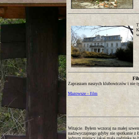
T
K
w
Fil
Zapraszam naszych klubowiczów i nie ty
Mazowsze - film
Witajcie. Byłem wczoraj na małej szwen
nadzwyczajnego gdyby nie spotkanie z Ł
jednym miejscy jakaś małą rodzinkę to b