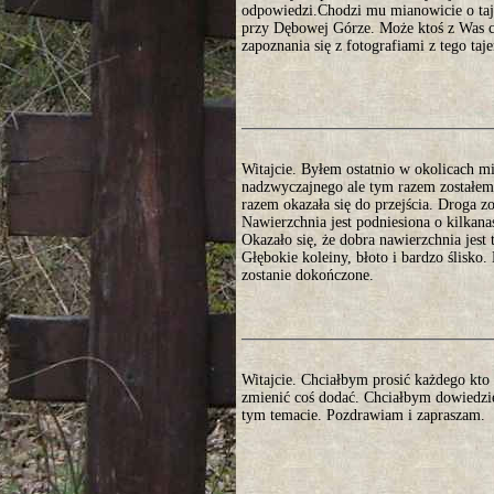
odpowiedzi.Chodzi mu mianowicie o taje
przy Dębowej Górze. Może ktoś z Was co
zapoznania się z fotografiami z tego ta
Witajcie. Byłem ostatnio w okolicach 
nadzwyczajnego ale tym razem zostałem 
razem okazała się do przejścia. Droga 
Nawierzchnia jest podniesiona o kilkan
Okazało się, że dobra nawierzchnia jest
Głębokie koleiny, błoto i bardzo ślisko
zostanie dokończone.
Witajcie. Chciałbym prosić każdego kto 
zmienić coś dodać. Chciałbym dowiedzie
tym temacie. Pozdrawiam i zapraszam.