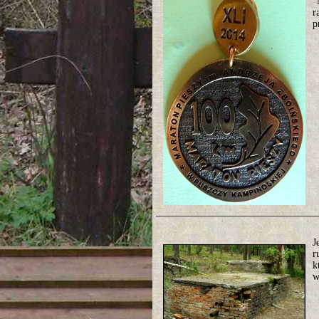
"
r
p
J
r
k
w