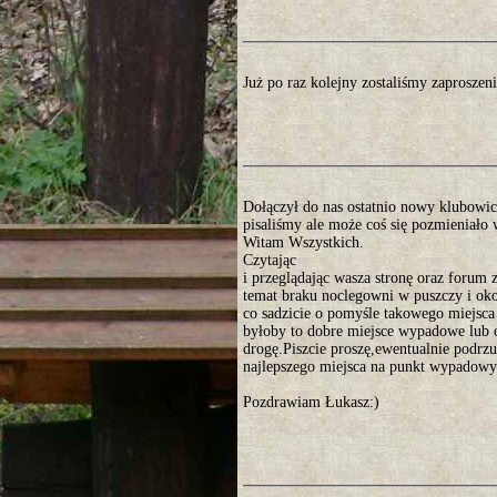
Już po raz kolejny zostaliśmy zaprosze
Dołączył do nas ostatnio nowy klubowicz
pisaliśmy ale może coś się pozmieniało 
Witam Wszystkich.
Czytając
i przeglądając wasza stronę oraz forum 
temat braku noclegowni w puszczy i ok
co sadzicie o pomyśle takowego miejs
byłoby to dobre miejsce wypadowe lub
drogę.Piszcie proszę,ewentualnie podr
najlepszego miejsca na punkt wypadowy
Pozdrawiam Łukasz:)