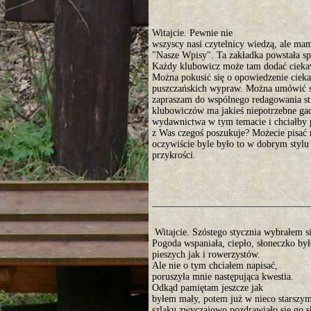
Witajcie. Pewnie nie
wszyscy nasi czytelnicy wiedzą, ale mam
"Nasze Wpisy". Ta zakładka powstała sp
Każdy klubowicz może tam dodać ciekaw
Można pokusić się o opowiedzenie ciekaw
puszczańskich wypraw. Można umówić s
zapraszam do wspólnego redagowania st
klubowiczów ma jakieś niepotrzebne gad
wydawnictwa w tym temacie i chciałby p
z Was czegoś poszukuje? Możecie pisać
oczywiście byle było to w dobrym stylu 
przykrości.
Witajcie. Szóstego stycznia wybrałem s
Pogoda wspaniała, ciepło, słoneczko by
pieszych jak i rowerzystów.
Ale nie o tym chciałem napisać,
poruszyła mnie następująca kwestia.
Odkąd pamiętam jeszcze jak
byłem mały, potem już w nieco starszym
szlaku zwyczajowo pozdrawiało się go 