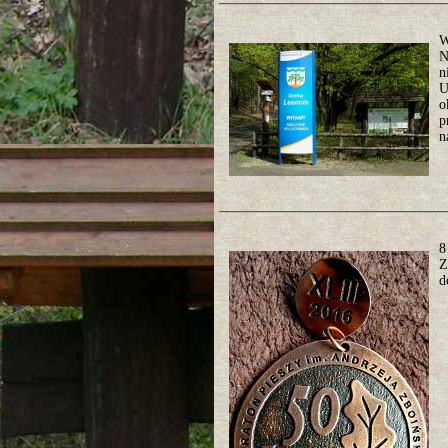
W
N
n
U
o
p
n
8
Z
d