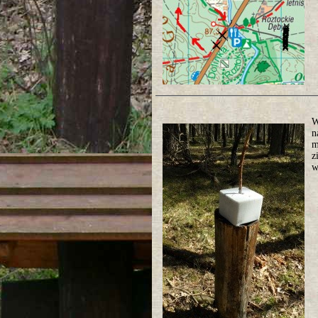
W
n
m
z
w