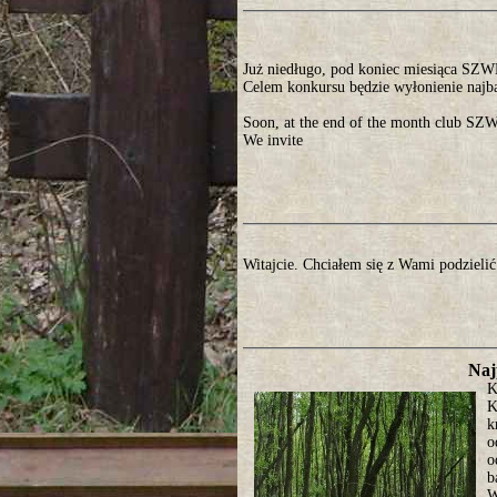
Już niedługo, pod koniec miesiąca SZ
Celem konkursu będzie wyłonienie najb
Soon, at the end of the month club SZW
We invite
Witajcie. Chciałem się z Wami podzielić
Naj
K
K
k
o
o
b
W