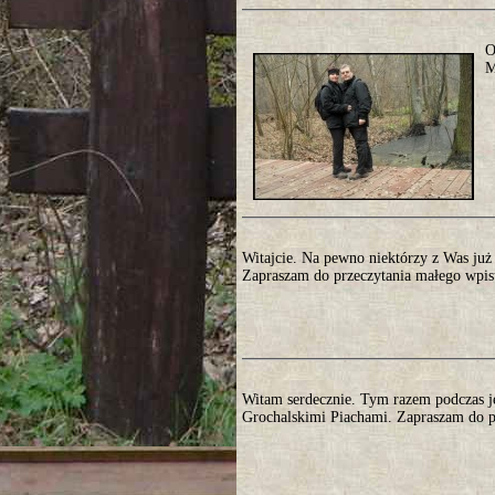
O
M
Witajcie. Na pewno niektórzy z Was już c
Zapraszam do przeczytania małego wpisu
Witam serdecznie. Tym razem podczas 
Grochalskimi Piachami. Zapraszam do pr