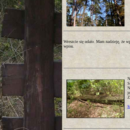
Wreszcie się udało. Mam nadzieję, że w
wpisu.
N
S
N
j
Z
S