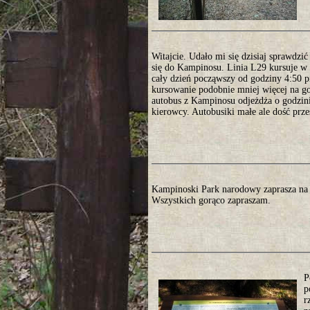
Witajcie. Udało mi się dzisiaj sprawdzi
się do Kampinosu. Linia L29 kursuje w 
cały dzień począwszy od godziny 4:50 
kursowanie podobnie mniej więcej na go
autobus z Kampinosu odjeżdża o godzini
kierowcy. Autobusiki małe ale dość prz
Kampinoski Park narodowy zaprasza na 
Wszystkich gorąco zapraszam.
P
p
r