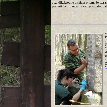
Już kilkakrotnie pisałem o tym, że star
pomników i trzeba by zacząć działać da
2
P
o
S
O
s
z
o
Z
G