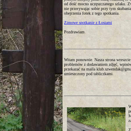
od dość mocno uczęszczanego szlaku. Zw
nie przerywając sobie przy tym skubani
obejrzenia fotek z tego spotkania.
Zimowe spotkanie z Łosiami
Pozdrawiam.
Witam ponownie. Nasza strona wreszcie o
problemów z dodawaniem zdjęć, wpisów. 
przekazać na maila klub.szwendak@gmai
umieszczony pod tabliczkami.
W
p
M
z
Z