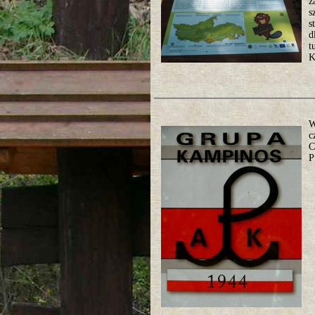
z
s
s
d
t
K
W
c
C
P