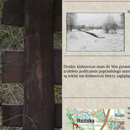
N
Drodzy klubowicze mam do Was pytanie 
zrobiłem podliczenie poprzedniego sezo
są wśród nas klubowicze którzy zaglądają
W
w
s