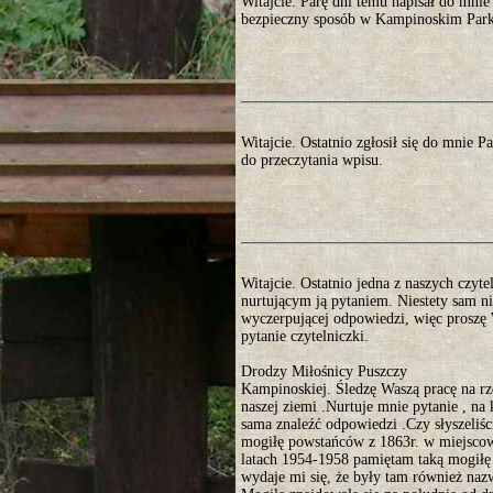
Witajcie. Parę dni temu napisał do mni
bezpieczny sposób w Kampinoskim Parku
Witajcie. Ostatnio zgłosił się do mnie 
do przeczytania wpisu.
Witajcie. Ostatnio jedna z naszych czyte
nurtującym ją pytaniem. Niestety sam ni
wyczerpującej odpowiedzi, więc proszę 
pytanie czytelniczki.
Drodzy Miłośnicy Puszczy
Kampinoskiej. Śledzę Waszą pracę na r
naszej ziemi .Nurtuje mnie pytanie , na 
sama znaleźć odpowiedzi .Czy słyszeliści
mogiłę powstańców z 1863r. w miejsco
latach 1954-1958 pamiętam taką mogiłę
wydaje mi się, że były tam również nazw