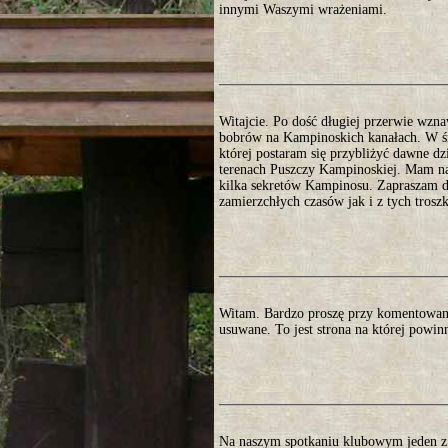
innymi Waszymi wrażeniami.
Witajcie. Po dość długiej przerwie wzna
bobrów na Kampinoskich kanałach. W śro
której postaram się przybliżyć dawne d
terenach Puszczy Kampinoskiej. Mam nad
kilka sekretów Kampinosu. Zapraszam do
zamierzchłych czasów jak i z tych trosz
Witam. Bardzo proszę przy komentowani
usuwane. To jest strona na której powin
Na naszym spotkaniu klubowym jeden z 