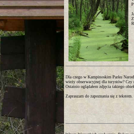
P
J
Z
R
Dla czego w Kampinoskim Parku Narod
wieży obserwacyjnej dla turystów? Czy n
Ostatnio oglądałem zdjęcia takiego ob
Zapraszam do zapoznania się z tekstem.