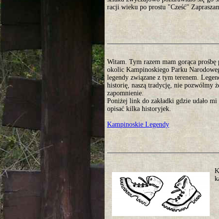
racji wieku po prostu "Cześć" Zaprasza
Witam. Tym razem mam gorąca prośbę 
okolic Kampinoskiego Parku Narodoweg
legendy związane z tym terenem. Legen
historię, naszą tradycję, nie pozwólmy 
zapomnienie.
Poniżej link do zakładki gdzie udało mi 
opisać kilka historyjek.
Kampinoskie Legendy
K
k