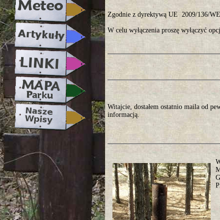
Zgodnie z dyrektywą UE 2009/136/WE, 
W celu wyłączenia proszę wyłączyć opcj
Witajcie, dostałem ostatnio maila od pe
informacją.
W
M
G
P