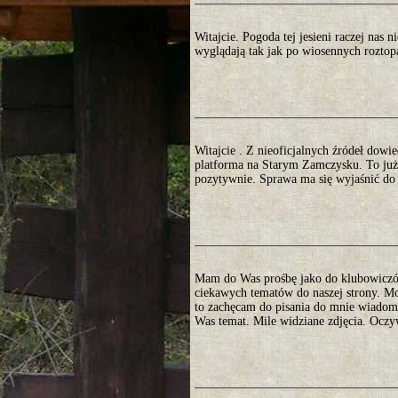
Witajcie. Pogoda tej jesieni raczej nas n
wyglądają tak jak po wiosennych roztop
Witajcie . Z nieoficjalnych źródeł dowi
platforma na Starym Zamczysku. To już
pozytywnie. Sprawa ma się wyjaśnić do 
Mam do Was prośbę jako do klubowiczów.
ciekawych tematów do naszej strony. Mo
to zachęcam do pisania do mnie wiadomo
Was temat. Mile widziane zdjęcia. Oczy