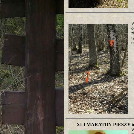
W
d
z
t
o
XLI MARATON PIESZY 
W