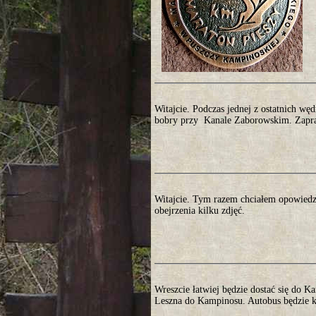
Witajcie. Podczas jednej z ostatnich w
bobry przy Kanale Zaborowskim. Zapra
Witajcie. Tym razem chciałem opowiedz
obejrzenia kilku zdjęć.
Wreszcie łatwiej będzie dostać się do K
Leszna do Kampinosu. Autobus będzie ku