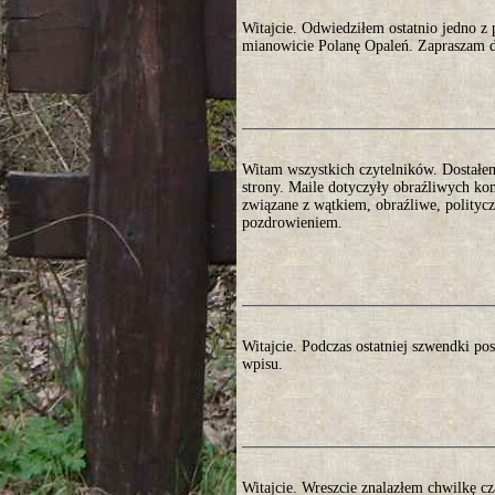
Witajcie. Odwiedziłem ostatnio jedno 
mianowicie Polanę Opaleń. Zapraszam do
Witam wszystkich czytelników. Dostałem 
strony. Maile dotyczyły obraźliwych ko
związane z wątkiem, obraźliwe, polityc
pozdrowieniem.
Witajcie. Podczas ostatniej szwendki p
wpisu.
Witajcie. Wreszcie znalazłem chwilkę cz