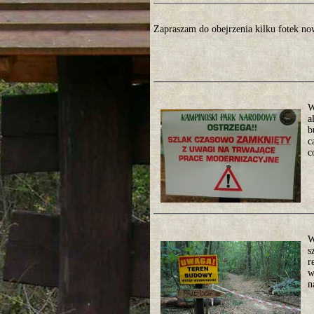
Zapraszam do obejrzenia kilku fotek n
W
a
b
c
c
W
s
r
w
n