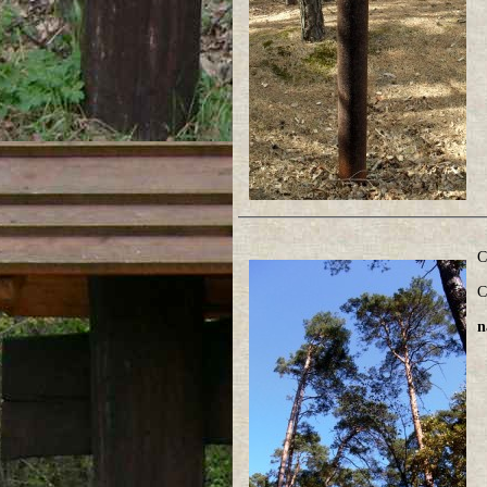
C
C
n