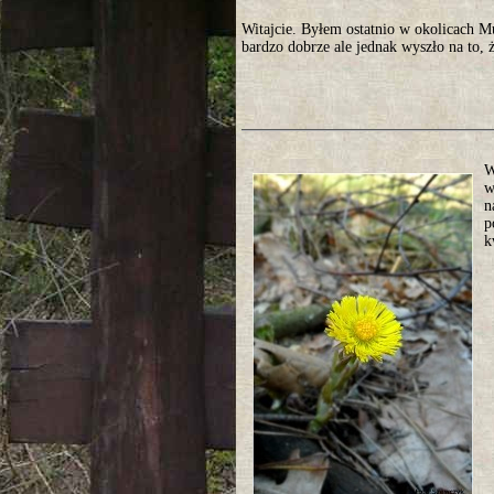
Witajcie. Byłem ostatnio w okolicach 
bardzo dobrze ale jednak wyszło na to, ż
W
w
n
p
k