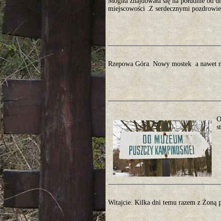
Mogiła znajdowała się na południe od d
miejscowości .Z serdecznymi pozdrowien
Rzepowa Góra. Nowy mostek a nawet m
O
s
Witajcie. Kilka dni temu razem z Żoną