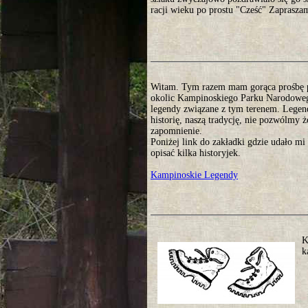
racji wieku po prostu "Cześć" Zaprasza
Witam. Tym razem mam gorąca prośbę 
okolic Kampinoskiego Parku Narodoweg
legendy związane z tym terenem. Legen
historię, naszą tradycję, nie pozwólmy 
zapomnienie.
Poniżej link do zakładki gdzie udało mi 
opisać kilka historyjek.
Kampinoskie Legendy
K
k