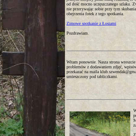
od dość mocno uczęszczanego szlaku. Zw
nie przerywając sobie przy tym skubani
obejrzenia fotek z tego spotkania.
Zimowe spotkanie z Łosiami
Pozdrawiam.
Witam ponownie. Nasza strona wreszcie o
problemów z dodawaniem zdjęć, wpisów. 
przekazać na maila klub.szwendak@gmai
umieszczony pod tabliczkami.
W
p
M
z
Z