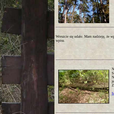
Wreszcie się udało. Mam nadzieję, że w
wpisu.
N
S
N
j
Z
S