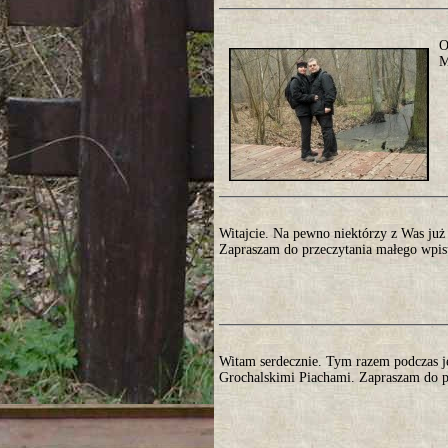
O
M
Witajcie. Na pewno niektórzy z Was już c
Zapraszam do przeczytania małego wpisu
Witam serdecznie. Tym razem podczas 
Grochalskimi Piachami. Zapraszam do pr