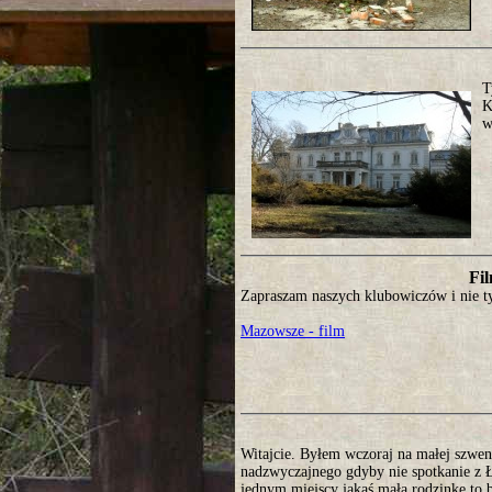
T
K
w
Fil
Zapraszam naszych klubowiczów i nie ty
Mazowsze - film
Witajcie. Byłem wczoraj na małej szwen
nadzwyczajnego gdyby nie spotkanie z Ł
jednym miejscy jakaś małą rodzinkę to b