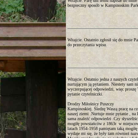
Witajcie. Parę dni temu napisał do mni
bezpieczny sposób w Kampinoskim Parku
Witajcie. Ostatnio zgłosił się do mnie 
do przeczytania wpisu.
Witajcie. Ostatnio jedna z naszych czyte
nurtującym ją pytaniem. Niestety sam ni
wyczerpującej odpowiedzi, więc proszę 
pytanie czytelniczki.
Drodzy Miłośnicy Puszczy
Kampinoskiej. Śledzę Waszą pracę na r
naszej ziemi .Nurtuje mnie pytanie , na 
sama znaleźć odpowiedzi .Czy słyszeliści
mogiłę powstańców z 1863r. w miejsco
latach 1954-1958 pamiętam taką mogiłę
wydaje mi się, że były tam również nazw