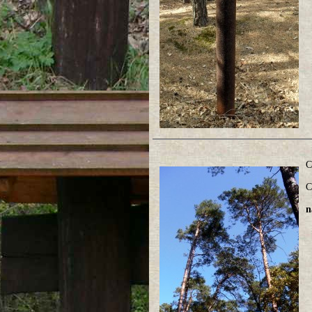
C
C
n