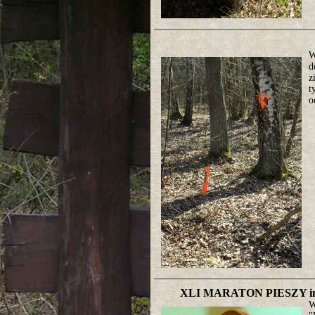
W
d
z
t
o
XLI MARATON PIESZY 
W