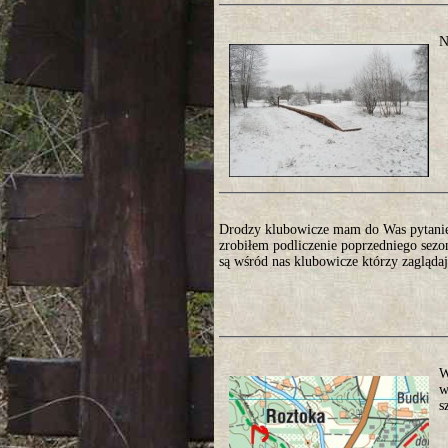
N
Drodzy klubowicze mam do Was pytanie 
zrobiłem podliczenie poprzedniego sezo
są wśród nas klubowicze którzy zaglądają
W
w
s