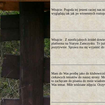
Witajcie. Pogoda tej jesieni raczej nas n
wyglądają tak jak po wiosennych roztop
Witajcie . Z nieoficjalnych źródeł dowi
platforma na Starym Zamczysku. To już
pozytywnie. Sprawa ma się wyjaśnić do 
Mam do Was prośbę jako do klubowiczów.
ciekawych tematów do naszej strony. Mo
to zachęcam do pisania do mnie wiadomo
Was temat. Mile widziane zdjęcia. Oczy