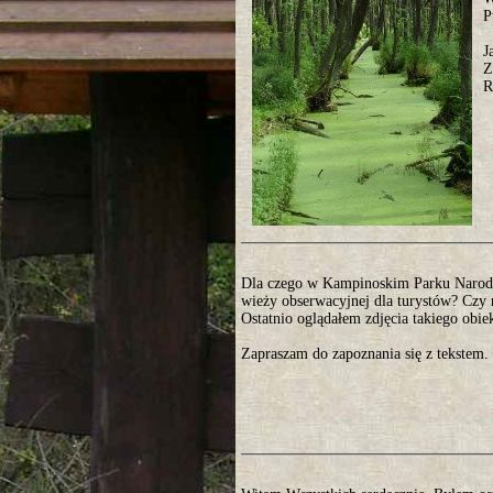
P
J
Z
R
Dla czego w Kampinoskim Parku Narod
wieży obserwacyjnej dla turystów? Czy n
Ostatnio oglądałem zdjęcia takiego ob
Zapraszam do zapoznania się z tekstem.