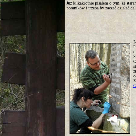
Już kilkakrotnie pisałem o tym, że star
pomników i trzeba by zacząć działać da
2
P
o
S
O
s
z
o
Z
G