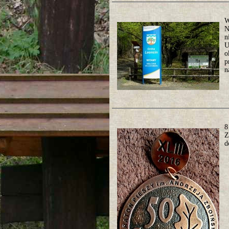
W
N
n
U
o
p
n
8
Z
d