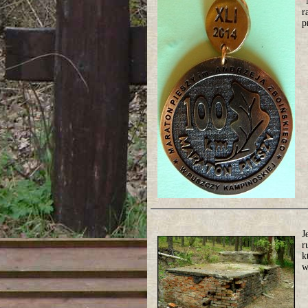
"
r
p
J
r
k
w