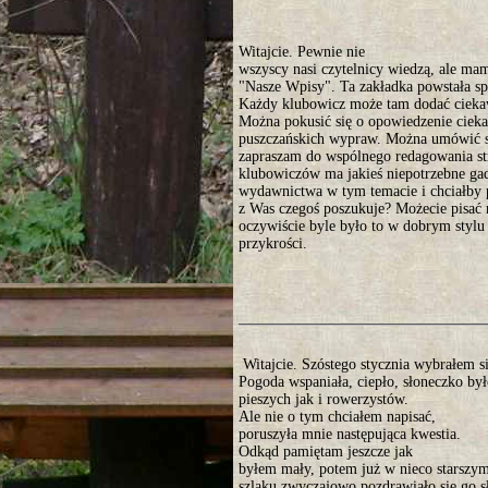
Witajcie. Pewnie nie
wszyscy nasi czytelnicy wiedzą, ale mam
"Nasze Wpisy". Ta zakładka powstała sp
Każdy klubowicz może tam dodać ciekaw
Można pokusić się o opowiedzenie ciekaw
puszczańskich wypraw. Można umówić s
zapraszam do wspólnego redagowania st
klubowiczów ma jakieś niepotrzebne gad
wydawnictwa w tym temacie i chciałby p
z Was czegoś poszukuje? Możecie pisać
oczywiście byle było to w dobrym stylu 
przykrości.
Witajcie. Szóstego stycznia wybrałem s
Pogoda wspaniała, ciepło, słoneczko by
pieszych jak i rowerzystów.
Ale nie o tym chciałem napisać,
poruszyła mnie następująca kwestia.
Odkąd pamiętam jeszcze jak
byłem mały, potem już w nieco starszym
szlaku zwyczajowo pozdrawiało się go 