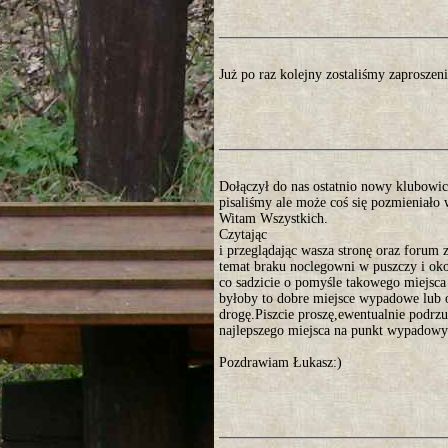
Już po raz kolejny zostaliśmy zaprosze
Dołączył do nas ostatnio nowy klubowicz
pisaliśmy ale może coś się pozmieniało 
Witam Wszystkich.
Czytając
i przeglądając wasza stronę oraz forum 
temat braku noclegowni w puszczy i ok
co sadzicie o pomyśle takowego miejs
byłoby to dobre miejsce wypadowe lub
drogę.Piszcie proszę,ewentualnie podr
najlepszego miejsca na punkt wypadowy
Pozdrawiam Łukasz:)