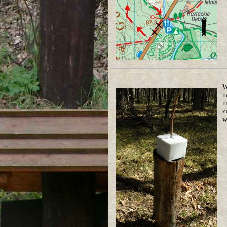
W
n
m
z
w