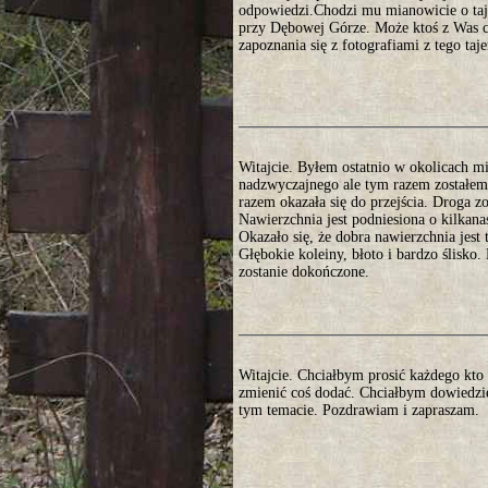
odpowiedzi.Chodzi mu mianowicie o taje
przy Dębowej Górze. Może ktoś z Was co
zapoznania się z fotografiami z tego ta
Witajcie. Byłem ostatnio w okolicach 
nadzwyczajnego ale tym razem zostałem 
razem okazała się do przejścia. Droga 
Nawierzchnia jest podniesiona o kilkan
Okazało się, że dobra nawierzchnia jest
Głębokie koleiny, błoto i bardzo ślisko
zostanie dokończone.
Witajcie. Chciałbym prosić każdego kto 
zmienić coś dodać. Chciałbym dowiedzie
tym temacie. Pozdrawiam i zapraszam.