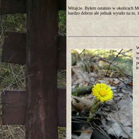
Witajcie. Byłem ostatnio w okolicach 
bardzo dobrze ale jednak wyszło na to, ż
W
w
n
p
k