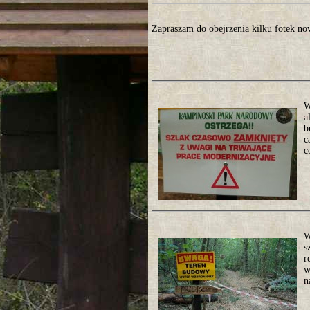
Zapraszam do obejrzenia kilku fotek n
W
a
b
c
c
W
s
r
w
n