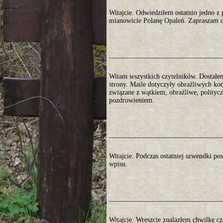
Witajcie. Odwiedziłem ostatnio jedno 
mianowicie Polanę Opaleń. Zapraszam do
Witam wszystkich czytelników. Dostałem 
strony. Maile dotyczyły obraźliwych ko
związane z wątkiem, obraźliwe, polityc
pozdrowieniem.
Witajcie. Podczas ostatniej szwendki p
wpisu.
Witajcie. Wreszcie znalazłem chwilkę cz