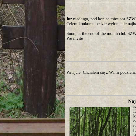
Już niedługo, pod koniec miesiąca SZ
Celem konkursu będzie wyłonienie najb
Soon, at the end of the month club SZW
We invite
Witajcie. Chciałem się z Wami podzielić
Naj
K
K
k
o
o
b
W