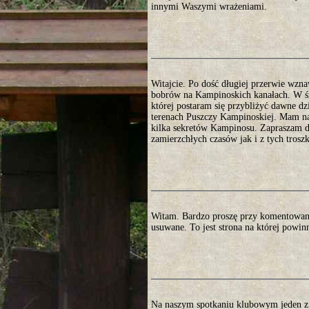
innymi Waszymi wrażeniami.
Witajcie. Po dość długiej przerwie wzna
bobrów na Kampinoskich kanałach. W śro
której postaram się przybliżyć dawne d
terenach Puszczy Kampinoskiej. Mam nad
kilka sekretów Kampinosu. Zapraszam do
zamierzchłych czasów jak i z tych trosz
Witam. Bardzo proszę przy komentowani
usuwane. To jest strona na której powin
Na naszym spotkaniu klubowym jeden z 