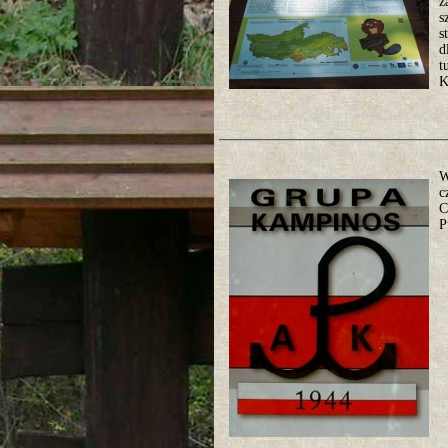
z
s
s
d
t
K
W
c
C
P