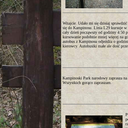
Witajcie. Udało mi się dzisiaj sprawdzi
się do Kampinosu. Linia L29 kursuje w 
cały dzień począwszy od godziny 4:50 
kursowanie podobnie mniej więcej na go
autobus z Kampinosu odjeżdża o godzini
kierowcy. Autobusiki małe ale dość prz
Kampinoski Park narodowy zaprasza na 
Wszystkich gorąco zapraszam.
P
p
r