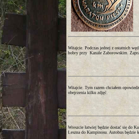
Witajcie. Podczas jednej z ostatnich w
bobry przy Kanale Zaborowskim. Zapra
Witajcie. Tym razem chciałem opowiedz
obejrzenia kilku zdjęć.
Wreszcie łatwiej będzie dostać się do K
Leszna do Kampinosu. Autobus będzie ku