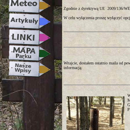
Zgodnie z dyrektywą UE 2009/136/WE, 
W celu wyłączenia proszę wyłączyć opcj
Witajcie, dostałem ostatnio maila od pe
informacją.
W
M
G
P