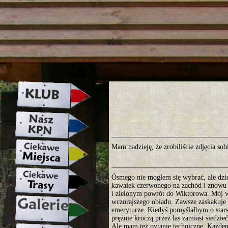
strona w naprawie zapraszamy ju
Mam nadzieję, że zrobiliście zdjęcia sob
Ósmego nie mogłem się wybrać, ale dzie
kawałek czerwonego na zachód i znowu 
i zielonym powrót do Wiktorowa. Mój wie
wczorajszego obiadu. Zawsze zaskakuje mn
emeryturze. Kiedyś pomyślałbym o stars
prężnie kroczą przez las zamiast siedzie
Ale mam też pytanie techniczne. Każdemu