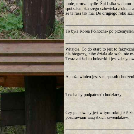
mnie, urocze bydlę. Śpi i sika w domu. 
spotkałem starszego człowieka z okular
że ta rasa tak ma. Do drugiego roku szal
To była Korea Północna- po przemyśleni
Witajcie. Co do otarć to jest to faktycz
dla biegaczy, niby działa ale szału nie
Teraz zakładam bokserki i jest zdecydow
A może winien jest sam sposób chodzen
Trzeba by podpatrzeć chodziarzy.
Czy planowany jest w tym roku jakiś z
pozdrawiam wszystkich szwendaków.