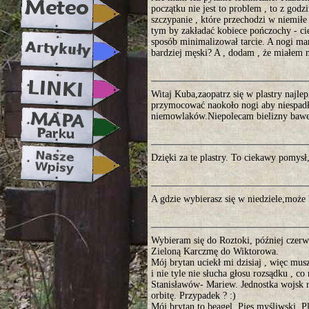
początku nie jest to problem , to z godz
szczypanie , które przechodzi w niemiłe
tym by zakładać kobiece pończochy - cie
sposób minimalizował tarcie. A nogi ma
bardziej męski? A , dodam , że miałem n
Witaj Kuba,zaopatrz się w plastry najlep
przymocować naokoło nogi aby niespadł
niemowlaków.Niepolecam bielizny bawełn
Dzięki za te plastry. To ciekawy pomysł
A gdzie wybierasz się w niedziele,może
Wybieram się do Roztoki, później czer
Zieloną Karczmę do Wiktorowa.
Mój brytan uciekł mi dzisiaj , więc mus
i nie tyle nie słucha głosu rozsądku , 
Stanisławów- Mariew. Jednostka wojsk r
orbitę. Przypadek ? :)
Mój brytan to beagel. Pies myśliwski. Pl