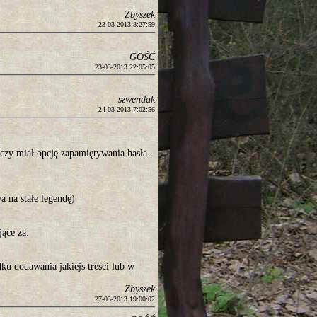
Zbyszek
23-03-2013 8:27:59
GOŚĆ
23-03-2013 22:05:05
szwendak
24-03-2013 7:02:56
czy miał opcję zapamiętywania hasła.
a na stałe legendę)
ące za:
ku dodawania jakiejś treści lub w
Zbyszek
27-03-2013 19:00:02