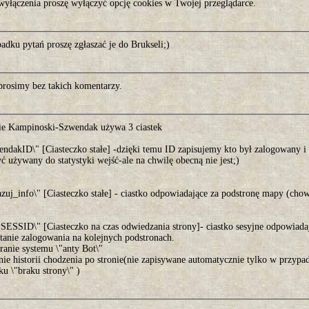
wyłączenia proszę wyłączyć opcję cookies w Twojej przeglądarce.
dku pytań proszę zgłaszać je do Brukseli;)
prosimy bez takich komentarzy.
ie Kampinoski-Szwendak używa 3 ciastek
endakID\" [Ciasteczko stałe] -dzięki temu ID zapisujemy kto był zalogowany i 
 używany do statystyki wejść-ale na chwilę obecną nie jest;)
zuj_info\" [Ciasteczko stałe] - ciastko odpowiadające za podstronę mapy (chow
SESSID\" [Ciasteczko na czas odwiedzania strony]- ciastko sesyjne odpowiadaj
tanie zalogowania na kolejnych podstronach.
ranie systemu \"anty Bot\"
ie historii chodzenia po stronie(nie zapisywane automatycznie tylko w przypad
u \"braku strony\" )