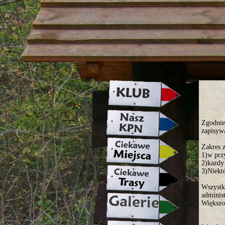
strona w naprawie zapraszamy ju
Zgodnie
zapisyw
Zakres 
1)w prz
2)kazdy
3)Niekt
Wszystk
administ
Większo