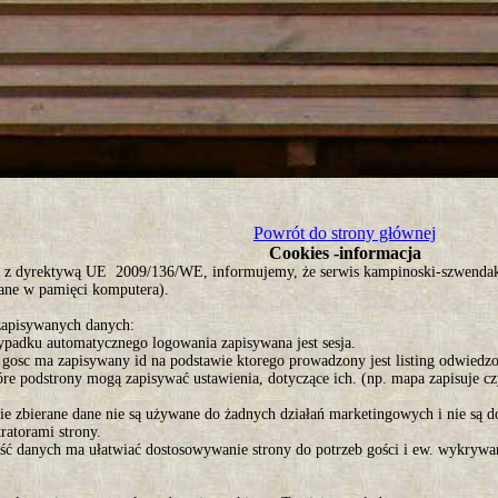
tro ;)
Powrót do strony głównej
Cookies -informacja
 z dyrektywą UE 2009/136/WE, informujemy, że serwis kampinoski-szwendak.p
ane w pamięci komputera).
zapisywanych danych:
ypadku automatycznego logowania zapisywana jest sesja.
 gosc ma zapisywany id na podstawie ktorego prowadzony jest listing odwiedzo
óre podstrony mogą zapisywać ustawienia, dotyczące ich. (np. mapa zapisuje c
ie zbierane dane nie są używane do żadnych działań marketingowych i nie są d
ratorami strony.
ść danych ma ułatwiać dostosowywanie strony do potrzeb gości i ew. wykrywani