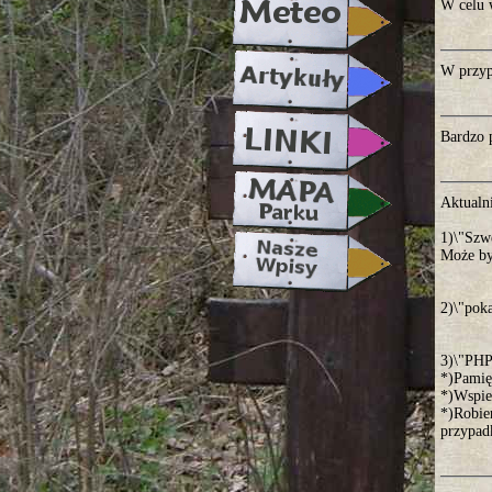
W celu 
W przypa
Bardzo 
Aktualn
1)\"Szw
Może być
2)\"poka
3)\"PHP
*)Pamię
*)Wspie
*)Robien
przypadk