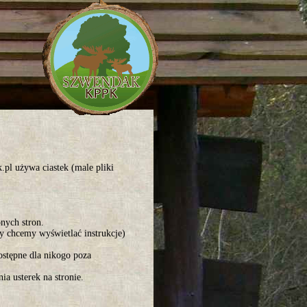
l używa ciastek (male pliki
nych stron.
zy chcemy wyświetlać instrukcje)
ostępne dla nikogo poza
a usterek na stronie.