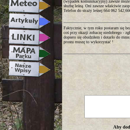
(wypadek komunikacyjny) zawsze może
służbę leśną. Oni zawsze właściwie zaop
Telefon do straży leśnej:664 062 542;6
Faktycznie, w tym roku postaram się be
coś przy okazji zobaczę niedobrego - zg
dopiero się obudziłem i dotarło do mnie
prostu muszę to wykorzystać !
Aby doda