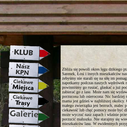
strona w naprawie zapraszamy ju
Zbliża się powoli okres lęgu dzikiego p
Sarenek, Łosi i innych mieszkańców na
żebyśmy nie starali się na siłę im pomag
napotkamy podczas naszych wędrówek m
powinniśmy go ruszać, głaskać a już p
zabierać go z lasu. Może nam się wydawa
porzucona lub osierocona. Nic bardzie
mama jest gdzieś w najbliższej okolicy
małego zwierzątka jest bezruch, malec
ciekawość lub chęć pomocy może być dl
może wyczuć nasz zapach i właśnie przez
porzucić maluszka. Nie starajmy się wiec
mieszkańców lasu. W ewidentnych przyp