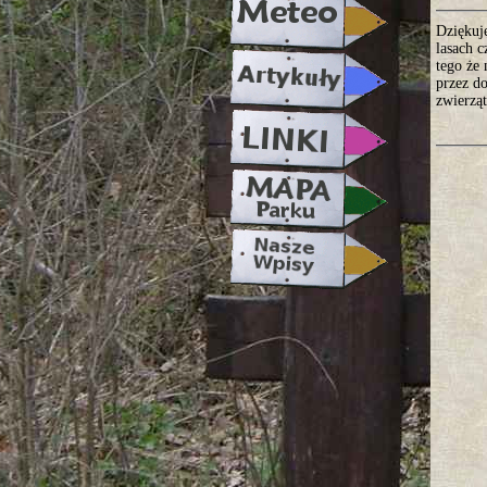
Dziękuj
lasach c
tego że
przez do
zwierząt