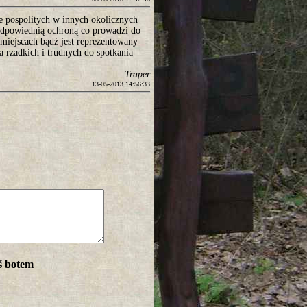
e pospolitych w innych okolicznych
ie odpowiednią ochroną co prowadzi do
miejscach bądź jest reprezentowany
a rzadkich i trudnych do spotkania
Traper
13-05-2013 14:56:33
ś botem