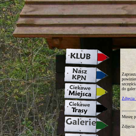
strona w naprawie zapraszamy ju
Zaprasz
powinie
szczęśc
do galer
Zdjęcia
Muszę p
Zdjęcia 