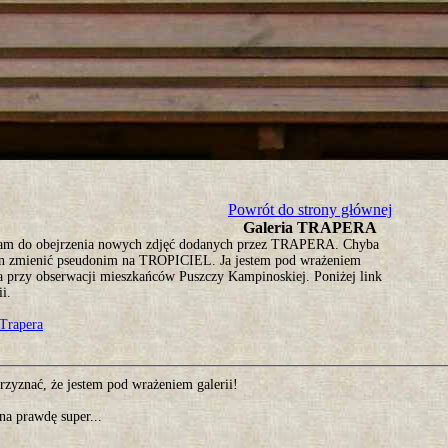
tro ;)
Powrót do strony głównej
Galeria TRAPERA
am do obejrzenia nowych zdjęć dodanych przez TRAPERA. Chyba
n zmienić pseudonim na TROPICIEL. Ja jestem pod wrażeniem
ia przy obserwacji mieszkańców Puszczy Kampinoskiej. Poniżej link
ii.
 Trapera
rzyznać, że jestem pod wrażeniem galerii!
na prawdę super...