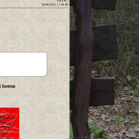
GOŚĆ
18-08-2012 17:34:48
ś botem