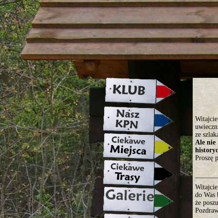
strona w naprawie zapraszamy ju
Witajci
uwieczni
ze szlak
Ale nie
history
Proszę 
Witajcie
do Was 
że poszu
Pozdraw