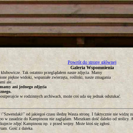
tro ;)
Powrót do strony głównej
Galeria Wspomnienia
e klubowicze. Tak ostatnio przeglądałem nasze zdjęcia. Mamy
one piękne widoki, wspaniałe zwierzęta, roślinki, nasze zmagania
ami ale...
 mamy ani jednego zdjęcia
cznego.
poszperajcie w rodzinnych archiwach, może coś uda się jednak odszukać.
 \"Szwendaki\" od jakiegoś czasu śledzę Wasza stronę. I faktycznie nie widzę z
bo w zasadzie do Kampinosu nie zaglądam. Mieszkam dość daleko od stolicy. A
kujecie zdjęć Kampinosu np. z przed wojny. Może ktoś się zgłosi.
iam. Gość z daleka.