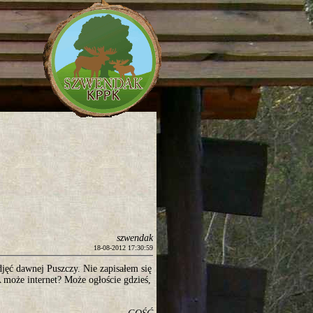
szwendak
18-08-2012 17:30:59
djęć dawnej Puszczy. Nie zapisałem się
 może internet? Może ogłoście gdzieś,