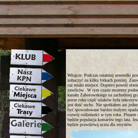
strona w naprawie zapraszamy ju
Witajcie. Podczas ostatniej szwendki po
zobaczyć na kilku fotkach poniżej. Zau
raz miało miejsce. Dopiero powoli otwie
zawilców. W tym czasie możemy posłuc
kanału Zaborowskiego na zachodniej gra
porze roku część szlaków była sukcesyw
jest dość sucho. Nie spotkałem ani jed
być spowodowane bardzo małymi opadami
rozwój roślinności w tym roku. Plusem
będzie populacja komarów tego lata. Jes
będzie prawdziwą uczta dla zmysłów.