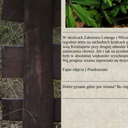
W okolicach Zaborowa Leśnego i Wilczej
tygodnie temu na zachodnich krańcach 
wsią Kirsztajnów przy drugiej odnodze K
zamoczenia obuwia. Ale i tak na przeło
były w absolutnej większości wyschnięte
Wg prognoz wiosna zapowiada się dosyć
Fajne zdjęcia:) Pozdrawiam.
Dobre pytanie gdzie jest wiosna? Bo ci