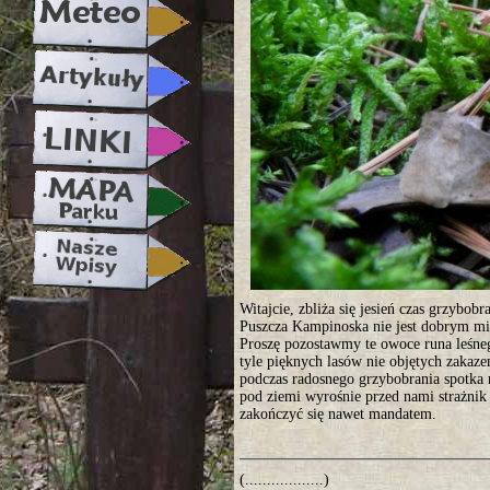
Witajcie, zbliża się jesień czas grzybob
Puszcza Kampinoska nie jest dobrym mi
Proszę pozostawmy te owoce runa leśneg
tyle pięknych lasów nie objętych zakaze
podczas radosnego grzybobrania spotka n
pod ziemi wyrośnie przed nami strażnik 
zakończyć się nawet mandatem.
(..................)