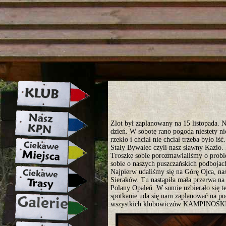
strona w naprawie zapraszamy ju
Zlot był zaplanowany na 15 listopada. N
dzień. W sobotę rano pogoda niestety n
rzekło i chciał nie chciał trzeba było i
Stały Bywalec czyli nasz sławny Kazio. 
Troszkę sobie porozmawialiśmy o probl
sobie o naszych puszczańskich podbojac
Najpierw udaliśmy się na Górę Ojca, na
Sieraków. Tu nastąpiła mała przerwa na
Polany Opaleń. W sumie uzbierało się 
spotkanie uda się nam zaplanować na po
wszystkich klubowiczów KAMPINOS