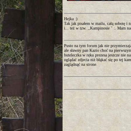
Hejka :)
Tak jak pisałem w mailu, całą sobotę i n
i... też w tzw. ,,Kampinosie " :. Mam na
Pusto na tym forum jak nie przymierzaj
ale sławny pan Kazio choć na pierwszy
buteleczka w ręku prezesa jeszcze nie 
oglądać zdjecia niż błąkać się po tej k
zaglądnąć na strone.