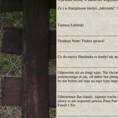
Że i w Kampinosie kiedyś „Jahrmarkt” 
Tadeusz Łubiński
Dziękuję Wam! Piękna sprawa!
Co do nazwy Bardaszka to kiedyś tak sa
Odpowiem też na drugi wpis. Nie chciał
pożytecznego ot tak, od siebie bez pien
bo nie byłem ani razu na tego typu impr
Odnowienie Bar-daszki, zajmuje trochę c
ulewy to nie wspomni pewnie Pana Pawła
Paweł z Sie.