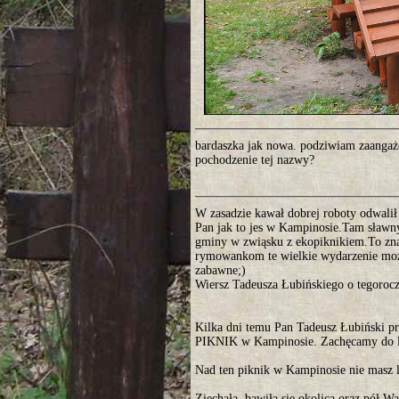
bardaszka jak nowa. podziwiam zaangażo
pochodzenie tej nazwy?
W zasadzie kawał dobrej roboty odwali
Pan jak to jes w Kampinosie.Tam sławny
gminy w zwiąsku z ekopiknikiem.To znac
rymowankom te wielkie wydarzenie może
zabawne;)
Wiersz Tadeusza Łubińskiego o tego
Kilka dni temu Pan Tadeusz Łubiński pr
PIKNIK w Kampinosie. Zachęcamy do l
Nad ten piknik w Kampinosie nie masz 
Zjechała, bawiła się okolica oraz pół W