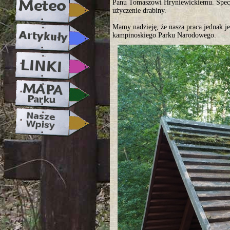
Panu Tomaszowi Hryniewickiemu. Specj
użyczenie drabiny.
Mamy nadzieję, że nasza praca jednak j
kampinoskiego Parku Narodowego.