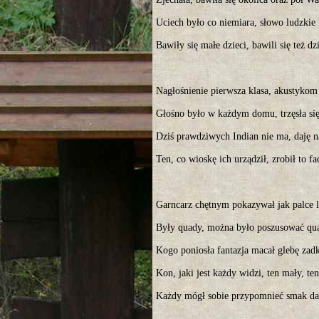
Uciech było co niemiara, słowo ludzkie
Bawiły się małe dzieci, bawili się też d
Nagłośnienie pierwsza klasa, akustykom
Głośno było w każdym domu, trzęsła si
Dziś prawdziwych Indian nie ma, daję n
Ten, co wioskę ich urządził, zrobił to f
Garncarz chętnym pokazywał jak palce l
Były quady, można było poszusować qu
Kogo poniosła fantazja macał glebę zad
Kon, jaki jest każdy widzi, ten mały, te
Każdy mógł sobie przypomnieć smak d