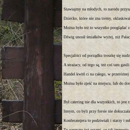
Stawiajmy na młodych, to narodu przysz
Dziecko, które nie zna tremy, oklaskiwa
Można było też to wszystko pooglądać z
Dźwig unosił śmiałków wyżej, niż Pałac
Specjaliści od porządku troszkę się nudzi
A strażacy, od tego są, też coś tam gasili
Handel kwitł ci na całego, w przeróżnej 
Można było zjeść na miejscu, lub do d
Był catering nie dla wszystkich, to jest
Innym, co byli przy forsie nie dokucza
Konferansjera to podziwiali i starzy i m
To zapewne już ostatni, co tak imprezie