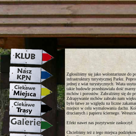
strona w naprawie zapraszamy ju
Zgłosiliśmy się jako wolontariusze do 
infrastruktury turystycznej Parku. Pop
jednej z wiat turystycznych. Wiata us
takie budowle przedstawiała dość marny
mchów i porostów. Zabraliśmy się do pr
Zdrapywanie mchów zabrało nam większą 
było łatwe ze względu na liczne zakama
miejsce w celu wymalowania dachu. Kol
drucianych i papieru ściernego. Wreszc
Efekt nawet nas pozytywnie zaskoczył.
Chcieliśmy też z tego miejsca podzięko