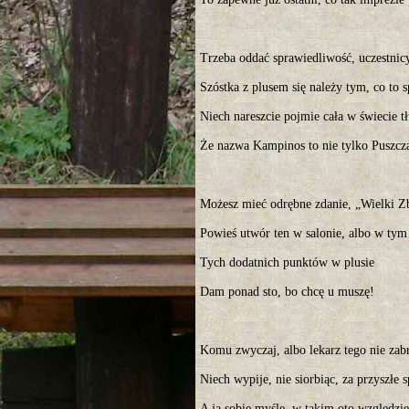
Trzeba oddać sprawiedliwość, uczestnic
Szóstka z plusem się należy tym, co to s
Niech nareszcie pojmie cała w świecie t
Że nazwa Kampinos to nie tylko Puszcz
Możesz mieć odrębne zdanie, „Wielki Z
Powieś utwór ten w salonie, albo w ty
Tych dodatnich punktów w plusie
Dam ponad sto, bo chcę u muszę!
Komu zwyczaj, albo lekarz tego nie zab
Niech wypije, nie siorbiąc, za przyszłe 
A ja sobie myślę, w takim oto względzie