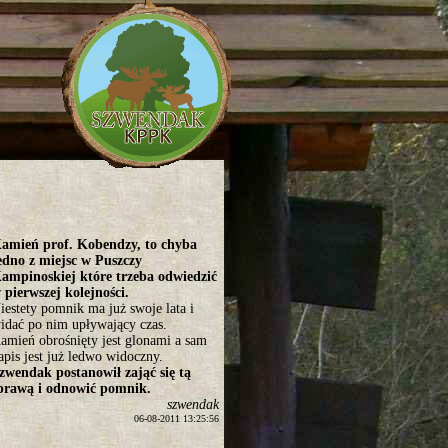
amień prof. Kobendzy, to chyba
edno z miejsc w Puszczy
ampinoskiej które trzeba odwiedzić
 pierwszej kolejności.
iestety pomnik ma już swoje lata i
idać po nim upływający czas.
amień obrośnięty jest glonami a sam
apis jest już ledwo widoczny.
zwendak postanowił zająć się tą
prawą i odnowić pomnik.
szwendak
06-08-2011 13:25:56