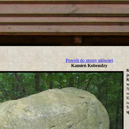
tro ;)
Powrót do strony głównej
Kamień Kobendzy
K
j
K
w
N
w
K
n
S
s