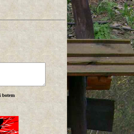
ś botem