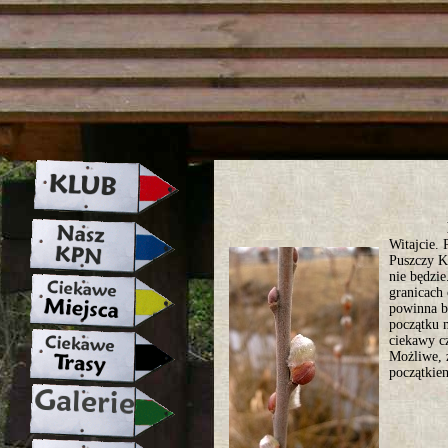
strona w naprawie zapraszamy ju
Witajcie.
Puszczy K
nie będzi
granicach 
powinna b
początku 
ciekawy c
Możliwe, 
początkie