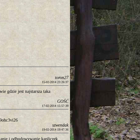
toron27
15-02-2014 23:26:37
ie gdzie jest najstarsza taka
GOŚĆ
17-02-2014 15:57:39
9ohc3vi26
szwendak
19-02-2014 19:47:36
wianie i odbudowywanie kapliczek