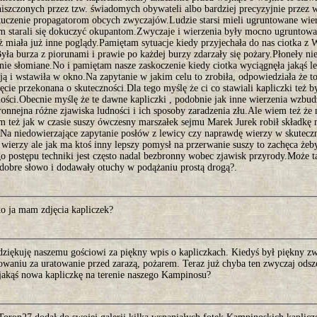
 niszczonych przez tzw. świadomych obywateli albo bardziej precyzyjnie przez
kuczenie propagatorom obcych zwyczajów.Ludzie starsi mieli ugruntowane wier
 starali się dokuczyć okupantom.Zwyczaje i wierzenia były mocno ugruntowa
ż miała już inne poglądy.Pamiętam sytuacje kiedy przyjechała do nas ciotka 
yła burza z piorunami i prawie po każdej burzy zdarzały się pożary.Płoneły ni
ie słomiane.No i pamiętam nasze zaskoczenie kiedy ciotka wyciągnęła jakąś le
 ją i wstawiła w okno.Na zapytanie w jakim celu to zrobiła, odpowiedziała że t
ęcie przekonana o skuteczności.Dla tego myślę że ci co stawiali kapliczki też by
ości.Obecnie myślę że te dawne kapliczki , podobnie jak inne wierzenia wzbud
ronnejna różne zjawiska ludności i ich sposoby zaradzenia złu.Ale wiem też że
m też jak w czasie suszy ówczesny marszałek sejmu Marek Jurek robił składkę 
.Na niedowierzające zapytanie posłów z lewicy czy naprawdę wierzy w skutecz
wierzy ale jak ma ktoś inny lepszy pomysł na przerwanie suszy to zachęca że
go postępu techniki jest często nadal bezbronny wobec zjawisk przyrody.Może 
 dobre słowo i dodawały otuchy w podążaniu prostą drogą?.
ko ja mam zdjęcia kapliczek?
dziękuję naszemu gościowi za piękny wpis o kapliczkach. Kiedyś był piękny zw
owaniu za uratowanie przed zarazą, pożarem. Teraz już chyba ten zwyczaj ods
 jakąś nowa kapliczkę na terenie naszego Kampinosu?