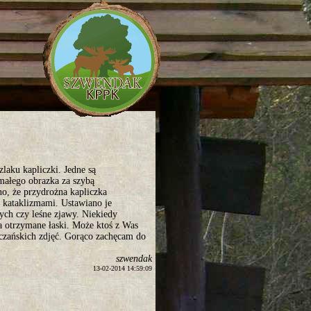
zlaku kapliczki. Jedne są
małego obrazka za szybą
o, że przydrożna kapliczka
 kataklizmami. Ustawiano je
ych czy leśne zjawy. Niekiedy
 otrzymane łaski. Może ktoś z Was
zczańskich zdjęć. Gorąco zachęcam do
szwendak
13-02-2014 14:59:09