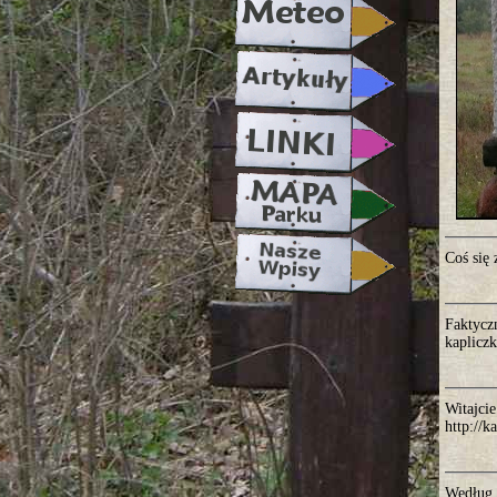
Coś się
Faktyczn
kaplicz
Witajcie
http://
Według 