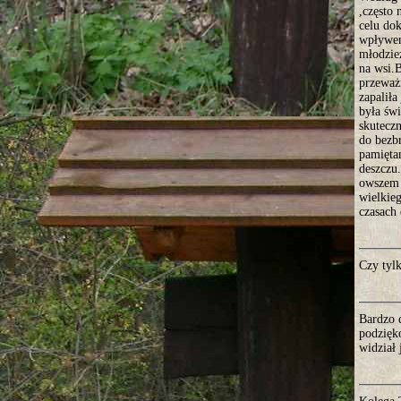
,często
celu do
wpływem
młodzie
na wsi.B
przeważn
zapaliła
była świ
skuteczn
do bezb
pamięta
deszczu
owszem 
wielkie
czasach
Czy tyl
Bardzo 
podzięk
widział