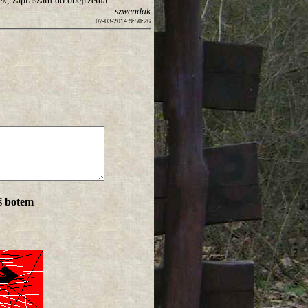
ek, zapraszam do obejrzenia.
szwendak
07-03-2014 9:50:26
ś botem