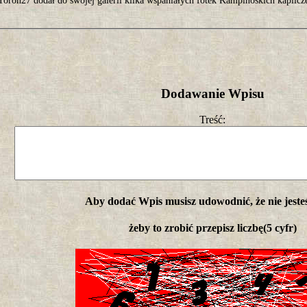
Toron27 dodał do swojej galerii kilka wspaniałych fotek Kampinoskich kaplicz
Dodawanie Wpisu
Treść:
Aby dodać Wpis musisz udowodnić, że nie jeste
żeby to zrobić przepisz liczbę(5 cyfr)