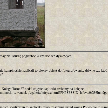
 znajdzie. Muszę pogrzebać w czeluściach dyskowych.
ie kampinoskie kapliczii to piękny obiekt do fotografowania, dziwne czy ktoś w
ka?
. Kolega Toron27 dodał zdjęcie kapliczki czekamy na kolejne.
kampinoski-szwendak.pl/galeria/miejsca.html?PHPSESSID=hhbvtc9r386lum9gq
moich spostrzeżeń to kapliczki miały znaczenie przed wojną.Po wojnie to sta