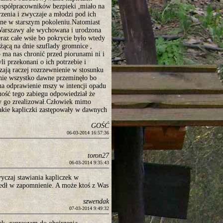
 współpracowników bezpieki ,miało na
zenia i zwyczaje a młodzi pod ich
ne w starszym pokoleniu.Natomiast
z Warszawy ale wychowana i urodzona
eraz całe wsie bo pokrycie było wtedy
żącą na dnie szuflady gromnice ,
o ma nas chronić przed piorunami ni i
li przekonani o ich potrzebie i
zają raczej rozrzewnienie w stosunku
 nie wszystko dawne przeminęło bo
na odprawienie mszy w intencji opadu
ność tego zabiegu odpowiedział że
by go zrealizował.Człowiek mimo
takie kapliczki zastępowały w dawnych
GOŚĆ
06-03-2014 16:57:36
toron27
06-03-2014 9:35:43
yczaj stawiania kapliczek w
zedł w zapomnienie. A może ktoś z Was
szwendak
07-03-2014 9:49:32