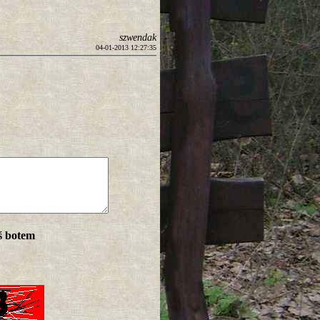
szwendak
04-01-2013 12:27:35
ś botem