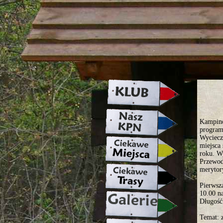
strona w naprawie zapraszamy ju
Kampino
program
Wyciecz
miejsca 
roku. W
Przewod
merytor
Pierwsz
10.00 n
Długość
Temat: 