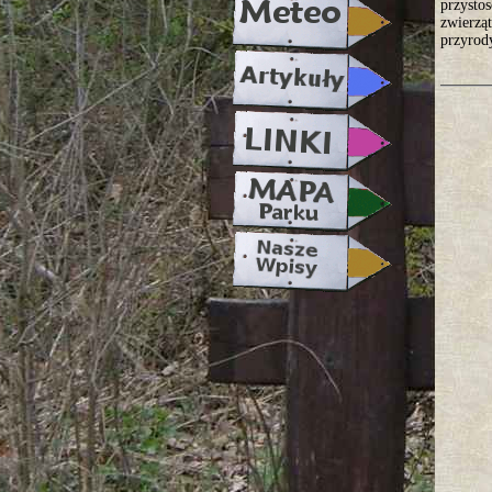
przystos
zwierzą
przyrod