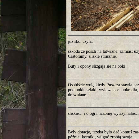
juz skonczyli...
szkoda ze poszli na latwizne. zamiast u
Castoramy. sliskie strasznie.
Buty i opony slizgaja sie na boki
Osobiście wolę kiedy Puszcza stawia prz
podmokłe szlaki, wylewające mokradła, 
drewniane...
śliskie... i o ograniczonej wytrzymałości
Były dotacje, trzeba było dać komuś zar
później korniki, wilgoć zrobią swoje.