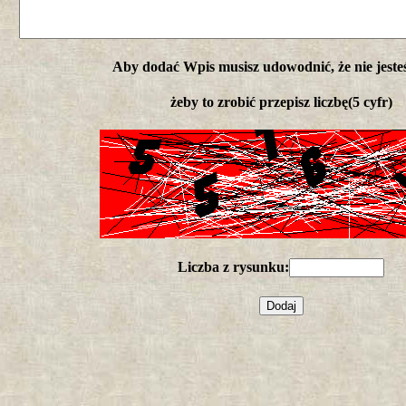
Aby dodać Wpis musisz udowodnić, że nie jeste
żeby to zrobić przepisz liczbę(5 cyfr)
Liczba z rysunku: