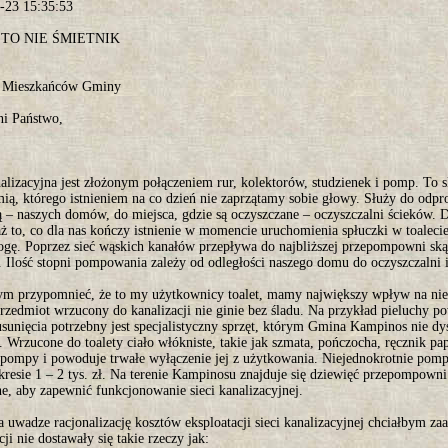
-23 15:35:53
 TO NIE ŚMIETNIK
o Mieszkańców Gminy
i Państwo,
nalizacyjna jest złożonym połączeniem rur, kolektorów, studzienek i pomp. T
ią, którego istnieniem na co dzień nie zaprzątamy sobie głowy. Służy do odpr
ą – naszych domów, do miejsca, gdzie są oczyszczane – oczyszczalni ścieków.
 to, co dla nas kończy istnienie w momencie uruchomienia spłuczki w toalecie
rogę. Poprzez sieć wąskich kanałów przepływa do najbliższej przepompowni ską
. Ilość stopni pompowania zależy od odległości naszego domu do oczyszczalni i
ym przypomnieć, że to my użytkownicy toalet, mamy największy wpływ na niez
rzedmiot wrzucony do kanalizacji nie ginie bez śladu. Na przykład pieluchy po
sunięcia potrzebny jest specjalistyczny sprzęt, którym Gmina Kampinos nie dy
. Wrzucone do toalety ciało włókniste, takie jak szmata, pończocha, ręcznik p
 pompy i powoduje trwałe wyłączenie jej z użytkowania. Niejednokrotnie pomp
kresie 1 – 2 tys. zł. Na terenie Kampinosu znajduje się dziewięć przepompowni
e, aby zapewnić funkcjonowanie sieci kanalizacyjnej.
 uwadze racjonalizację kosztów eksploatacji sieci kanalizacyjnej chciałbym z
cji nie dostawały się takie rzeczy jak: