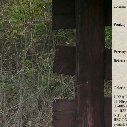
ubrania
Poniżej
Przemys
Referat
Galeria:
URZĄD
ul. Nie
05-085
tel. 022
NIP: 52
REGON:
e-mail: