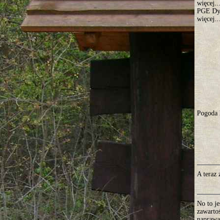
więcej..
PGE Dy
więcej..
Pogoda
A teraz 
No to je
zawarto
naprawą