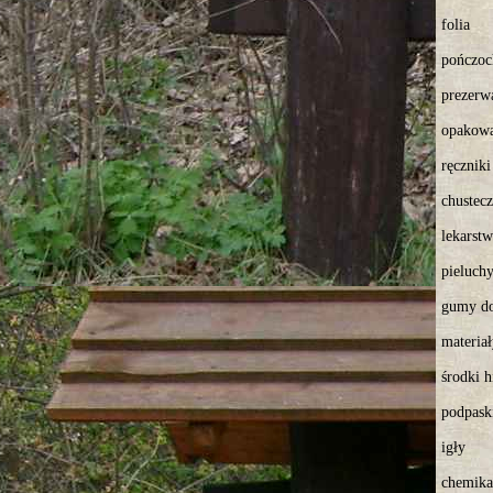
folia
pończoc
prezerw
opakowa
ręcznik
chustec
lekarst
pieluch
gumy do
materiał
środki h
podpask
igły
chemikal