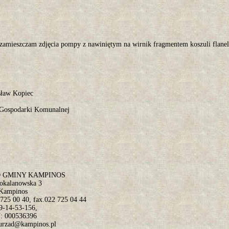
 zamieszczam zdjęcia pompy z nawiniętym na wirnik fragmentem koszuli flane
ław Kopiec
 Gospodarki Komunalnej
 GMINY KAMPINOS
pokalanowska 3
 Kampinos
 725 00 40, fax.022 725 04 44
9-14-53-156,
 000536396
 urzad@kampinos.pl