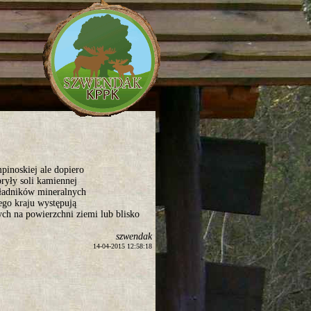
pinoskiej ale dopiero
ryły soli kamiennej
kładników mineralnych
ego kraju występują
ch na powierzchni ziemi lub blisko
szwendak
14-04-2015 12:58:18