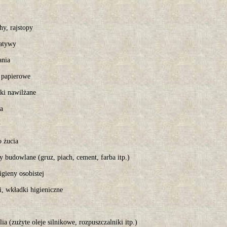
hy, rajstopy
atywy
nia
i papierowe
zki nawilżane
wa
y
 żucia
y budowlane (gruz, piach, cement, farba itp.)
igieny osobistej
i, wkładki higieniczne
ia (zużyte oleje silnikowe, rozpuszczalniki itp.)