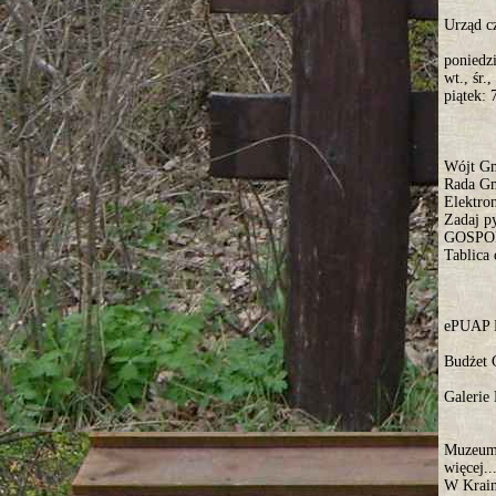
Urząd c
poniedzi
wt., śr.
piątek: 
Wójt G
Rada G
Elektro
Zadaj p
GOSPO
Tablica 
ePUAP P
Budżet 
Galerie
Muzeum 
więcej..
W Krain