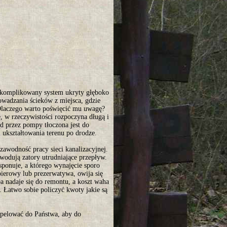
o skomplikowany system ukryty głęboko
owadzania ścieków z miejsca, gdzie
 Dlaczego warto poświęcić mu uwagę?
, w rzeczywistości rozpoczyna długą i
d przez pompy tłoczona jest do
 ukształtowania terenu po drodze.
awodność pracy sieci kanalizacyjnej.
wodują zatory utrudniające przepływ.
sponuje, a którego wynajęcie sporo
apierowy lub prezerwatywa, owija się
a nadaje się do remontu, a koszt waha
. Łatwo sobie policzyć kwoty jakie są
aapelować do Państwa, aby do