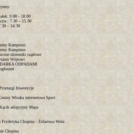
zynny:
ałek: 9.00 - 18.00
, czw.: 7.30 – 15.30
7.30 – 14.30
miny Kampinos
miny Kampinos
niczne dzienniki rządowe
ytanie Wójtowi
DARKA ODPADAMI
ogłoszeń
rzetargi Inwestycje
Gminy Wioska internetowa Sport
 Kącik adopcyjny Mapa
Fryderyka Chopina - Żelazowa Wola
.
ie Chopina