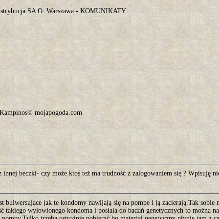
.
strybucja SA O. Warszawa - KOMUNIKATY
.
 Kampinos© mojapogoda.com
z innej beczki- czy może ktoś też ma trudność z zalogowaniem się ? Wpisuję nic
st bulwersujące jak te kondomy nawijają się na pompe i ją zacierają.Tak sobie
ść takiego wyłowionego kondoma i posłała do badań genetycznych to można na 
 pompy.Tylko trzeba ostrożnie pobierać bo materjał gegetyczny płynie tam z c