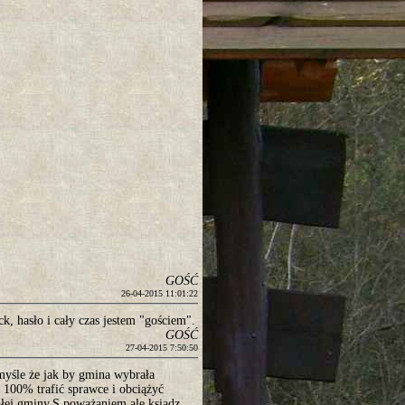
GOŚĆ
26-04-2015 11:01:22
k, hasło i cały czas jestem "gościem".
GOŚĆ
27-04-2015 7:50:50
 myśle że jak by gmina wybrała
100% trafić sprawce i obciążyć
ałej gminy.S poważaniem ale ksiądz