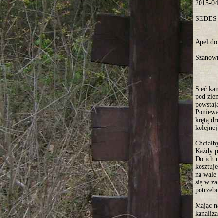
2015-04
SEDES
Apel d
Szanown
Sieć ka
pod ziem
powstaj
Ponieważ
krętą d
kolejnej
Chciałb
Każdy p
Do ich u
kosztuje
na wale
się w za
potrzebn
Mając na
kanaliza