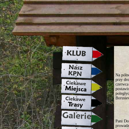
strona w naprawie zapraszamy ju
Na półn
przy dr
czerwca 
postawi
poległyc
Borusie
Pani Do
prowad