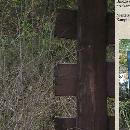
Bardzo 
przekaz
Niestet
Kampino