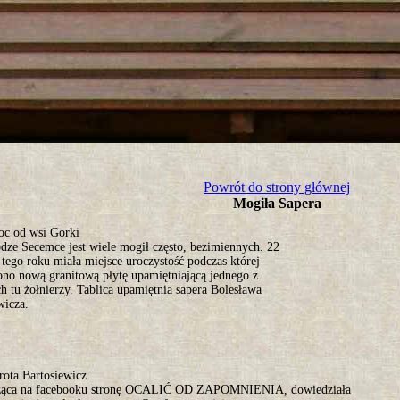
tro ;)
Powrót do strony głównej
Mogiła Sapera
oc od wsi Gorki
odze Secemce jest wiele mogił często, bezimiennych. 22
tego roku miała miejsce uroczystość podczas której
ono nową granitową płytę upamiętniającą jednego z
h tu żołnierzy. Tablica upamiętnia sapera Bolesława
wicza.
rota Bartosiewicz
ząca na facebooku stronę OCALIĆ OD ZAPOMNIENIA, dowiedziała