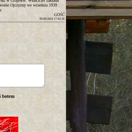
wski w Grajewie. Właściciel zakładu
obronie Ojczyzny we wrześniu 1939
y.
GOŚĆ
09-09-2019 17:42:28
ś botem