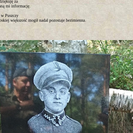
dziękuję za
aną mi informację.
y w Puszczy
skiej większość mogił nadal pozostaje bezimienna.