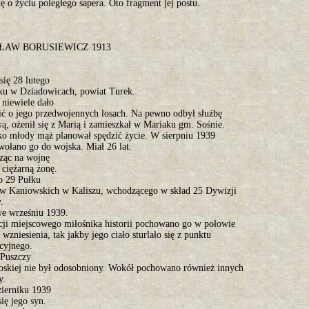
hę o życiu poległego sapera. Oto fragment jej postu.
ŁAW BORUSIEWICZ 1913
się 28 lutego
ku w Dziadowicach, powiat Turek.
 niewiele dało
lić o jego przedwojennych losach. Na pewno odbył służbę
ą, ożenił się z Marią i zamieszkał w Mariaku gm. Sośnie.
ko młody mąż planował spędzić życie. W sierpniu 1939
wołano go do wojska. Miał 26 lat.
ąc na wojnę
 ciężarną żonę.
do 29 Pułku
ów Kaniowskich w Kaliszu, wchodzącego w skład 25 Dywizji
y.
we wrześniu 1939.
cji miejscowego miłośnika historii pochowano go w połowie
 wzniesienia, tak jakby jego ciało sturlało się z punktu
acyjnego.
Puszczy
skiej nie był odosobniony. Wokół pochowano również innych
y.
ierniku 1939
się jego syn.