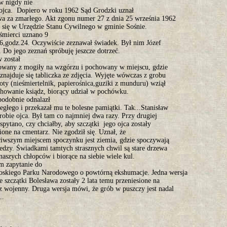
w nigdy nie
 ojca. Dopiero w roku 1962 Sąd Grodzki uznał
wa za zmarłego. Akt zgonu numer 27 z dnia 25 września 1962
e się w Urzędzie Stanu Cywilnego w gminie Sośnie.
 śmierci uznano 9
6,godz.24. Oczywiście zeznawał świadek. Był nim Józef
. Do jego zeznań spróbuję jeszcze dotrzeć.
 został
wany z mogiły na wzgórzu i pochowany w miejscu, gdzie
znajduje się tabliczka ze zdjęcia. Wyjęte wówczas z grobu
ty (nieśmiertelnik, papierośnica,guziki z munduru) wziął
chowanie ksiądz, biorący udział w pochówku.
odobnie odnalazł
egłego i przekazał mu te bolesne pamiątki. Tak...Stanisław
robie ojca. Był tam co najmniej dwa razy. Przy drugiej
spytano, czy chciałby, aby szczątki jego ojca zostały
ione na cmentarz. Nie zgodził się. Uznał, że
ciwszym miejscem spoczynku jest ziemia, gdzie spoczywają
ledzy. Świadkami tamtych strasznych chwil są stare drzewa
naszych chłopców i biorące na siebie wiele kul.
m zapytanie do
skiego Parku Narodowego o powtórną ekshumacje. Jedna wersja
 szczątki Bolesława zostały 2 lata temu przeniesione na
z wojenny. Druga wersja mówi, że grób w puszczy jest nadal
..