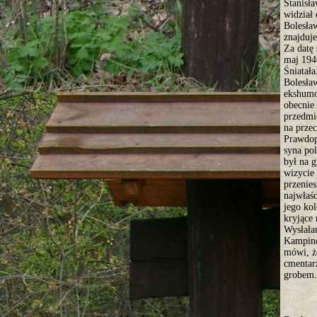
Stanisła
widział
Bolesła
znajduj
Za datę
maj 194
Śniatała
Bolesław
ekshumo
obecnie 
przedmio
na prze
Prawdop
syna pol
był na g
wizycie 
przenies
najwłaś
jego ko
kryjące 
Wysłała
Kampino
mówi, że
cmentar
grobem.