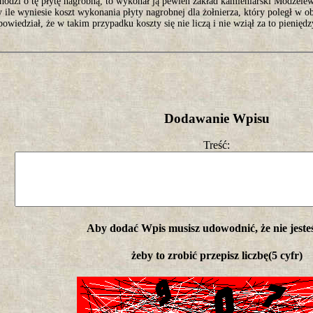
chodzi o tę płytę nagrobną, to wykonał ją pewien zakład kamieniarski Modzele
y ile wyniesie koszt wykonania płyty nagrobnej dla żołnierza, który poległ w 
owiedział, że w takim przypadku koszty się nie liczą i nie wziął za to pieniędz
Dodawanie Wpisu
Treść:
Aby dodać Wpis musisz udowodnić, że nie jeste
żeby to zrobić przepisz liczbę(5 cyfr)