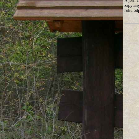
A jeśli 
zapytan
roku odp