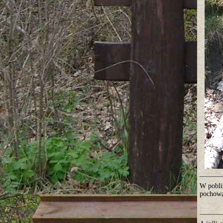
W pobliż
pochowa