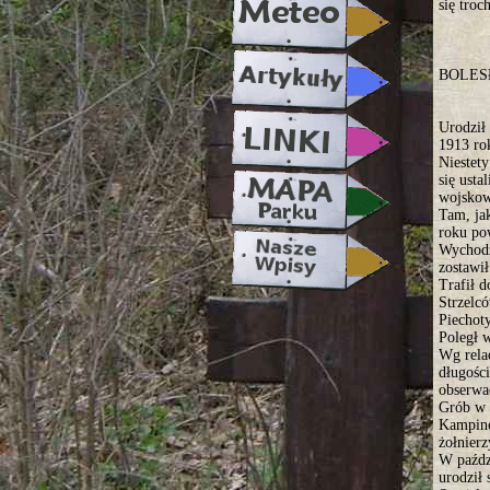
się troc
BOLES
Urodził 
1913 ro
Niestety
się usta
wojskow
Tam, ja
roku po
Wychodz
zostawił
Trafił 
Strzelc
Piechot
Poległ 
Wg rela
długości
obserw
Grób w 
Kampino
żołnierz
W paźdz
urodził 