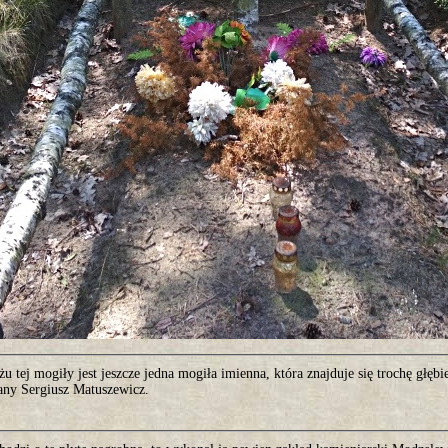
u tej mogiły jest jeszcze jedna mogiła imienna, która znajduje się trochę głębie
ny Sergiusz Matuszewicz.