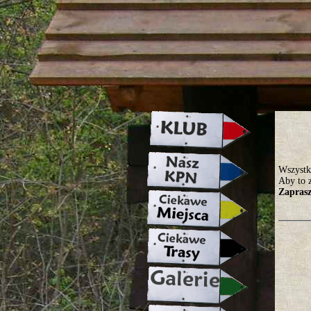
strona w naprawie zapraszamy ju
Wszystk
Aby to z
Zapras