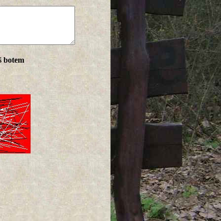
ś botem