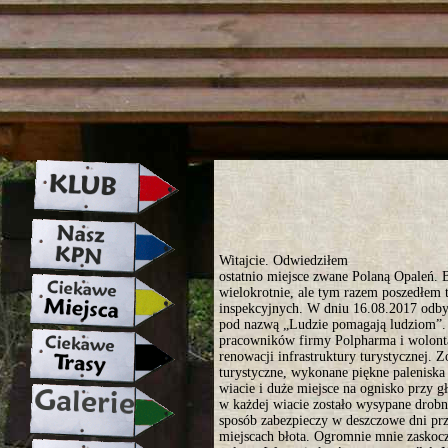
strona w naprawie zapraszamy ju
Witajcie. Odwiedziłem
ostatnio miejsce zwane Polaną Opaleń.
wielokrotnie, ale tym razem poszedłem
inspekcyjnych. W dniu 16.08.2017 odby
pod nazwą „Ludzie pomagają ludziom”.
pracowników firmy Polpharma i wolont
renowacji infrastruktury turystycznej. 
turystyczne, wykonane piękne paleniska 
wiacie i duże miejsce na ognisko przy 
w każdej wiacie zostało wysypane dro
sposób zabezpieczy w deszczowe dni pr
miejscach błota. Ogromnie mnie zaskoc