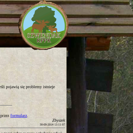
li pojawią się problemy istnieje
 przez
formularz
.
Zbyszek
30-09-2014 13:11:07