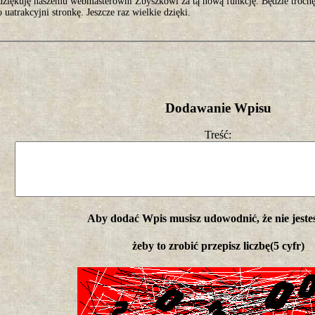
dziękuję naszemu webmasterowni Zbyszkowi za tą nową funkcję. Będzie trochę
o uatrakcyjni stronkę. Jeszcze raz wielkie dzięki.
Dodawanie Wpisu
Treść:
Aby dodać Wpis musisz udowodnić, że nie jeste
żeby to zrobić przepisz liczbę(5 cyfr)