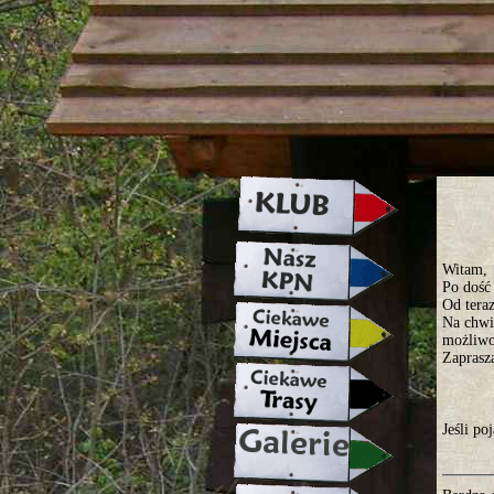
strona w naprawie zapraszamy ju
Witam,
Po dość
Od tera
Na chwil
możliwoś
Zaprasz
Jeśli p