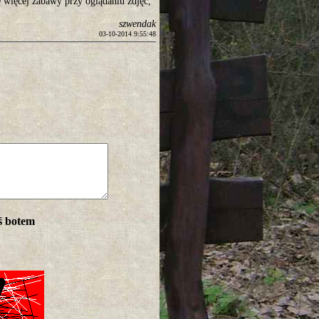
 więcej zabawy przy oglądaniu zdjęć,
szwendak
03-10-2014 9:55:48
ś botem