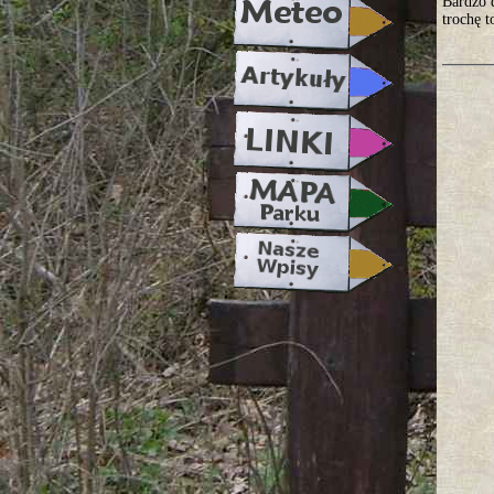
Bardzo 
trochę t