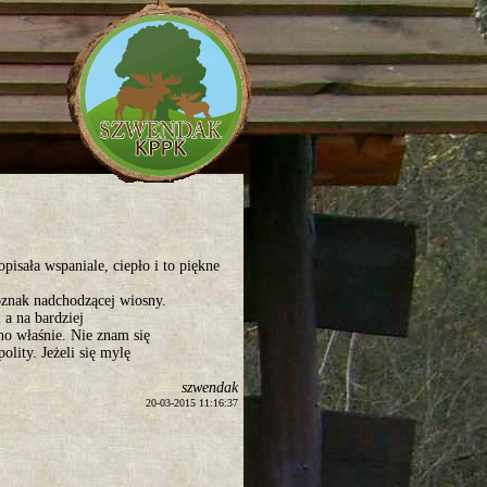
pisała wspaniale, ciepło i to piękne
oznak nadchodzącej wiosny.
 a na bardziej
no właśnie. Nie znam się
olity. Jeżeli się mylę
szwendak
20-03-2015 11:16:37