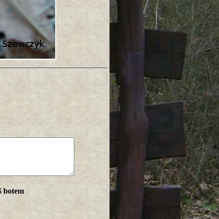
ś botem