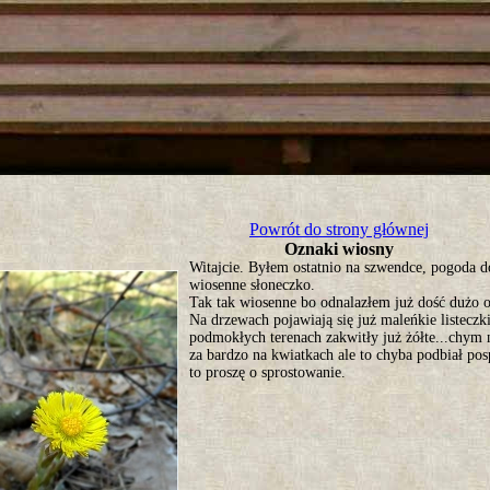
tro ;)
Powrót do strony głównej
Oznaki wiosny
Witajcie. Byłem ostatnio na szwendce, pogoda do
wiosenne słoneczko.
Tak tak wiosenne bo odnalazłem już dość dużo 
Na drzewach pojawiają się już maleńkie listeczki
podmokłych terenach zakwitły już żółte...chym 
za bardzo na kwiatkach ale to chyba podbiał posp
to proszę o sprostowanie.