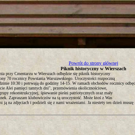
tro ;)
Powrót do strony głównej
Piknik historyczny w Wierszach
pnia przy Cmentarzu w Wierszach odbędzie się piknik historyczny
ony 70 rocznicy Powstania Warszawskiego. Uroczystości rozpoczną
odzinie 10:30 i potrwają do godziny 14-15. W ramach obchodów rocznicy odbęd
ęcie Alei pamięci tamtych dni", przemówienia okolicznościowe,
rupy rekonstrukcyjnej, śpiewanie pieśni patriotycznych oraz mały
unek. Zapraszam klubowiczów na tą uroczystość. Może ktoś z Was
i ją na zdjęciach i podzieli się z nami wrażeniami. Ja niestety ten dzień muszę