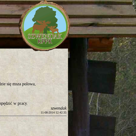
zie się msza polowa,
 spędzić w pracy.
szwendak
11-08-2014 12:42:35