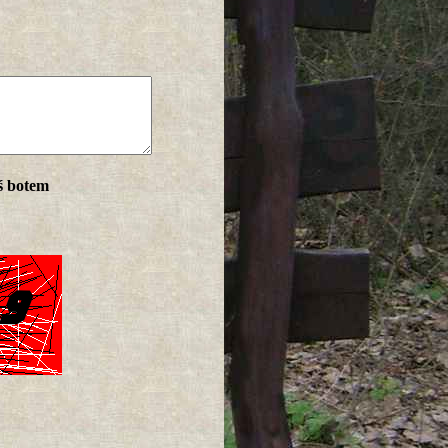
ś botem