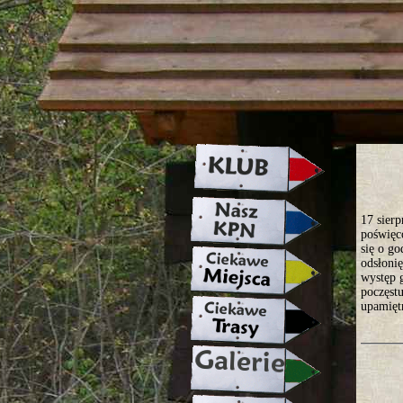
strona w naprawie zapraszamy ju
17 sier
poświęc
się o g
odsłoni
występ g
poczęst
upamiętn