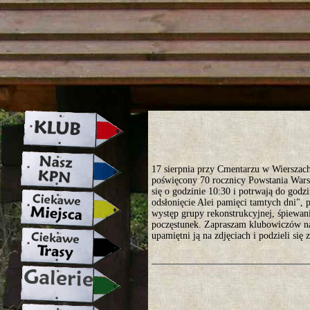
strona w naprawie zapraszamy ju
17 sierpnia przy Cmentarzu w Wierszach
poświęcony 70 rocznicy Powstania Wars
się o godzinie 10:30 i potrwają do god
odsłonięcie Alei pamięci tamtych dni",
występ grupy rekonstrukcyjnej, śpiewani
poczęstunek. Zapraszam klubowiczów na
upamiętni ją na zdjęciach i podzieli się