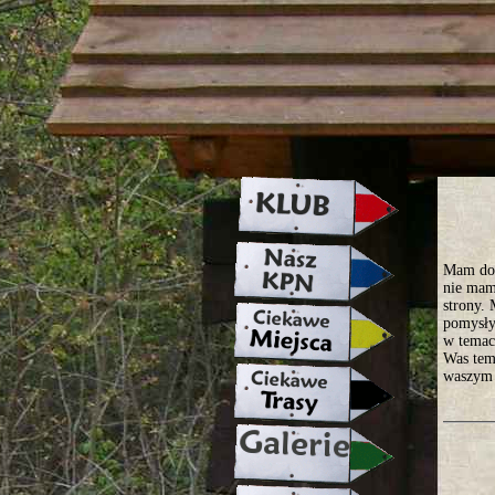
strona w naprawie zapraszamy ju
Mam do 
nie mam
strony. 
pomysły
w temac
Was tema
waszym 