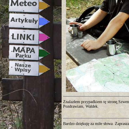
Znalazłem przypadkiem tę stronę,Szwend
Pozdrawiam, Waldek.
Bardzo dziękuję za miłe słowa. Zaprasz