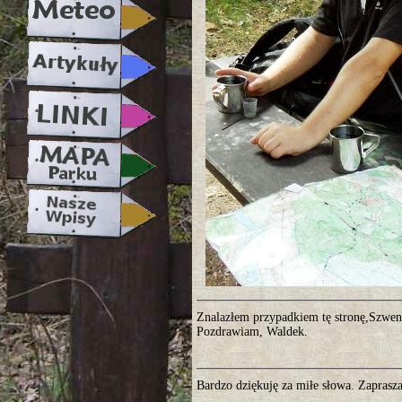
Znalazłem przypadkiem tę stronę,Szwend
Pozdrawiam, Waldek.
Bardzo dziękuję za miłe słowa. Zaprasz