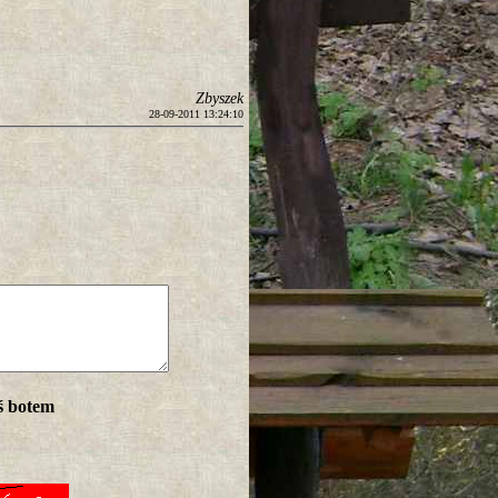
Zbyszek
28-09-2011 13:24:10
ś botem