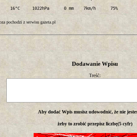
     16°C     1022hPa      0 mm    7km/h      75%
za pochodzi z serwisu gazeta.pl
Dodawanie Wpisu
Treść:
Aby dodać Wpis musisz udowodnić, że nie jeste
żeby to zrobić przepisz liczbę(5 cyfr)