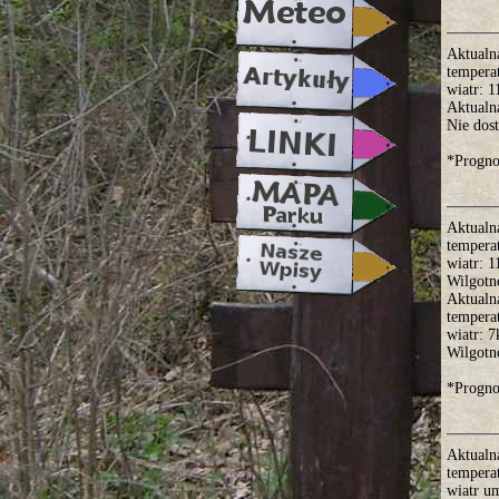
Aktualn
tempera
wiatr: 
Aktualn
Nie dos
*Progno
Aktualn
tempera
wiatr: 
Wilgotn
Aktualn
tempera
wiatr: 
Wilgotn
*Progno
Aktualn
tempera
wiatr u