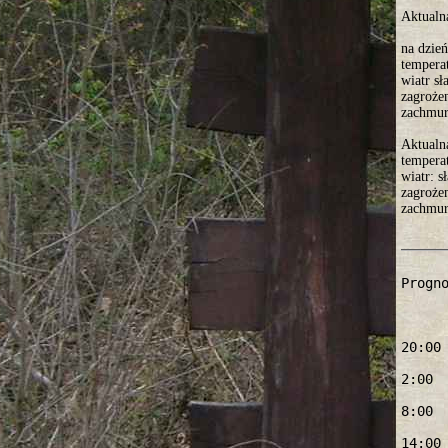
Aktualn
na dzie
tempera
wiatr s
zagroże
zachmurz
Aktualn
tempera
wiatr: s
zagroże
zachmurz