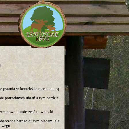
1
te pytania w kontekście maratonu, są
nie potrzebnych ubrań a tym bardziej
rminowe i umieszcać tu wnioski.
obarczone bardzo dużym błędem, ale
dowego.