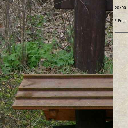
20:00
* Progno