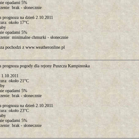
nie opadami 5%
enie: brak - słonecznie
a prognoza na dzień 2.10.2011
tura: około 17°C
łaby
nie opadami 5%
zenie: minimalne chmurki - słonecznie
za pochodzi z www.weatheronline.pl
a prognoza pogody dla rejony Puszcza Kampinoska
ń 1.10.2011
tura: około 21°C
aby
nie opadami 5%
enie: brak - słonecznie
a prognoza na dzień 2.10.2011
tura: około 23°C
łaby
nie opadami 5%
enie: brak - słonecznie