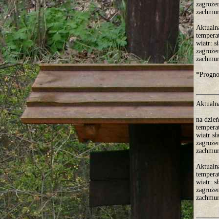
zagroże
zachmurz
Aktualn
tempera
wiatr: s
zagroże
zachmur
*Progno
Aktualn
na dzie
tempera
wiatr sł
zagroże
zachmurz
Aktualn
tempera
wiatr: s
zagroże
zachmurz