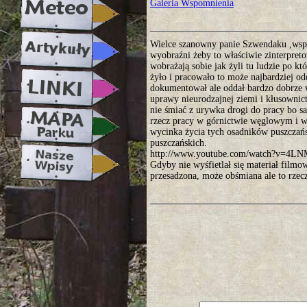
Galeria Wspomnienia
Wielce szanowny panie Szwendaku ,wspo
wyobraźni żeby to właściwie zinterpreto
wobrażają sobie jak żyli tu ludzie po któ
żyło i pracowało to może najbardziej o
dokumentował ale oddał bardzo dobrze 
uprawy nieurodzajnej ziemi i kłusownic
nie śmiać z urywka drogi do pracy bo s
rzecz pracy w górnictwie węglowym i w
wycinka życia tych osadników puszczańs
puszczańskich.
http://www.youtube.com/watch?v=4LN
Gdyby nie wyśfietlał się materiał filmo
przesadzona, może obśmiana ale to rzecz