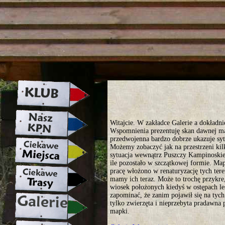
strona w naprawie zapraszamy ju
Witajcie. W zakładce Galerie a dokładni
Wspomnienia prezentuję skan dawnej m
przedwojenna bardzo dobrze ukazuje syt
Możemy zobaczyć jak na przestrzeni kilk
sytuacja wewnątrz Puszczy Kampinoskiej
ile pozostało w szczątkowej formie. M
pracę włożono w renaturyzację tych tere
mamy ich teraz. Może to trochę przykre, 
wiosek położonych kiedyś w ostępach l
zapominać, że zanim pojawił się na tych
tylko zwierzęta i nieprzebyta pradawna
mapki.