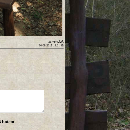
szwendak
30-08-2015 19:01:45
ś botem