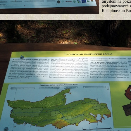
turystom na posze
podejmowanych 
Kampinoskim Pa