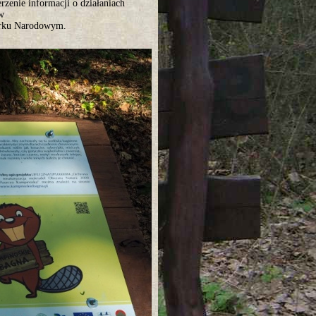
rzenie informacji o działaniach
w
rku Narodowym.