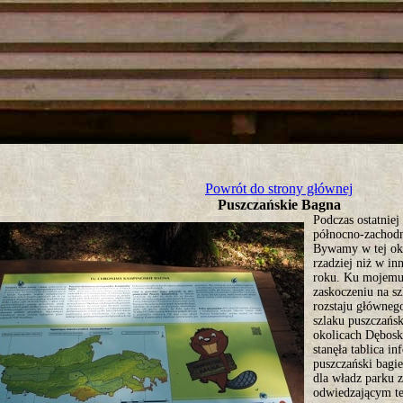
tro ;)
Powrót do strony głównej
Puszczańskie Bagna
Podczas ostatniej
północno-zachodn
Bywamy w tej ok
rzadziej niż w in
roku. Ku mojem
zaskoczeniu na s
rozstaju główneg
szlaku puszczańs
okolicach Dębosk
stanęła tablica i
puszczański bagi
dla władz parku z
odwiedzającym te