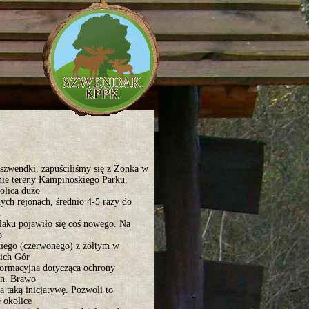
 szwendki, zapuściliśmy się z Żonka w
ie tereny Kampinoskiego Parku.
olica dużo
nych rejonach, średnio 4-5 razy do
u
zlaku pojawiło się coś nowego. Na
o
kiego (czerwonego) z żółtym w
ich Gór
nformacyjna dotycząca ochrony
en. Brawo
a taką inicjatywę. Pozwoli to
 okolice