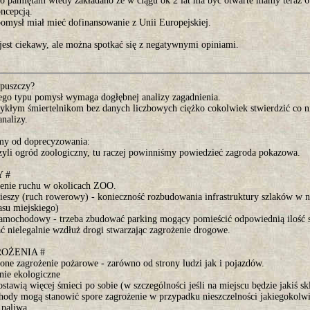
co pamiętam wtedy zakładano że w ciągu ok 2 lat ma być otwarte mamy teraz 6 
ncepcją.
omysł miał mieć dofinansowanie z Unii Europejskiej.
jest ciekawy, ale można spotkać się z negatywnymi opiniami.
puszczy?
ego typu pomysł wymaga dogłębnej analizy zagadnienia.
kłym śmiertelnikom bez danych liczbowych ciężko cokolwiek stwierdzić co n
nalizy.
my od doprecyzowania:
yli ogród zoologiczny, tu raczej powinniśmy powiedzieć zagroda pokazowa.
 #
enie ruchu w okolicach ZOO.
ieszy (ruch rowerowy) - konieczność rozbudowania infrastruktury szlaków w na
lasu miejskiego)
amochodowy - trzeba zbudować parking mogący pomieścić odpowiednią ilość
ć nielegalnie wzdłuż drogi stwarzając zagrożenie drogowe.
ROŻENIA #
one zagrożenie pożarowe - zarówno od strony ludzi jak i pojazdów.
nie ekologiczne
ostawią więcej śmieci po sobie (w szczególności jeśli na miejscu będzie jakiś sk
ody mogą stanowić spore zagrożenie w przypadku nieszczelności jakiegokolwi
 paliwa.