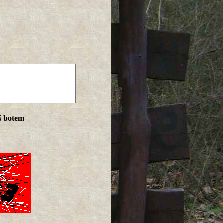
ś botem