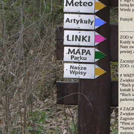
Z tego 
luźną ko
Wtedy p
Pomysł 
ZOO w 
Każdy t
Nam zwy
pewnej a
Zacznij
ZOO- cz
# WADY
Zwiększ
*Ruch p
kształt 
*Ruch s
parkowa
# ZAG
Zwiększ
Zagroże
*Piesi z
*Samoch
spalania