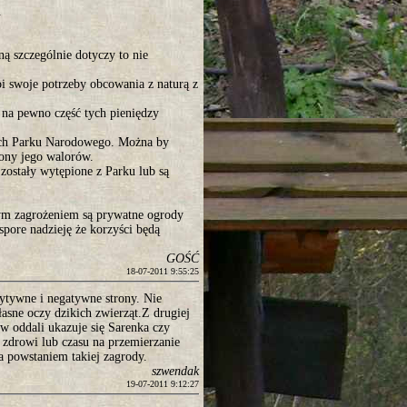
.
 szczególnie dotyczy to nie
koi swoje potrzeby obcowania z naturą z
na pewno część tych pieniędzy
nach Parku Narodowego. Można by
rony jego walorów.
zostały wytępione z Parku lub są
nym zagrożeniem są prywatne ogrody
spore nadzieję że korzyści będą
GOŚĆ
18-07-2011 9:55:25
zytywne i negatywne strony. Nie
asne oczy dzikich zwierząt.Z drugiej
w oddali ukazuje się Sarenka czy
 zdrowi lub czasu na przemierzanie
a powstaniem takiej zagrody.
szwendak
19-07-2011 9:12:27