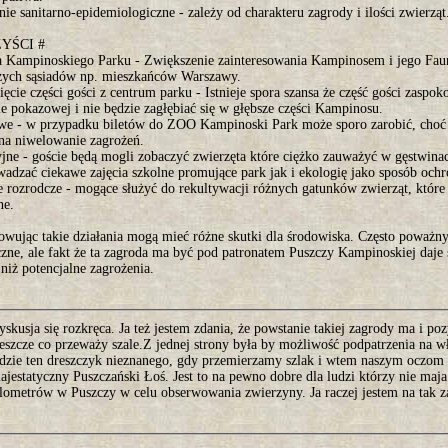
ie sanitarno-epidemiologiczne - zależy od charakteru zagrody i ilości zwierząt
YŚCI #
 Kampinoskiego Parku - Zwiększenie zainteresowania Kampinosem i jego Fauną
szych sąsiadów np. mieszkańców Warszawy.
ęcie części gości z centrum parku - Istnieje spora szansa że część gości zaspo
e pokazowej i nie będzie zagłębiać się w głębsze części Kampinosu.
we - w przypadku biletów do ZOO Kampinoski Park może sporo zarobić, choć 
 na niwelowanie zagrożeń.
jne - goście będą mogli zobaczyć zwierzęta które ciężko zauważyć w gęstwi
wadzać ciekawe zajęcia szkolne promujące park jak i ekologię jako sposób och
 rozrodcze - mogące służyć do rekultywacji różnych gatunków zwierząt, które 
ne.
wując takie działania mogą mieć różne skutki dla środowiska. Często poważ
zne, ale fakt że ta zagroda ma być pod patronatem Puszczy Kampinoskiej daje 
niż potencjalne zagrożenia.
skusja się rozkręca. Ja też jestem zdania, że powstanie takiej zagrody ma i po
szcze co przeważy szale.Z jednej strony była by możliwość podpatrzenia na wł
gdzie ten dreszczyk nieznanego, gdy przemierzamy szlak i wtem naszym oczom 
jestatyczny Puszczański Łoś. Jest to na pewno dobre dla ludzi którzy nie maja
ilometrów w Puszczy w celu obserwowania zwierzyny. Ja raczej jestem na tak z