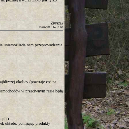
lat później a wciąż ZOO jest tylko
Zbyszek
12-07-2011 14:10:08
ie uniemożliwia nam przeprowadzenia
jbliższej okolicy (powstaje coś na
 samochodów w przeciwnym razie będą
lepik)
ek układu, pomijając produkty