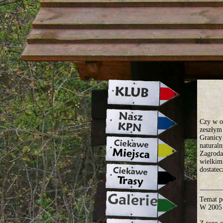
strona w naprawie zapraszamy ju
Czy w o
zeszłym
Granicy
naturaln
Zagroda 
wielkim
dostatec
Temat p
W 2005 