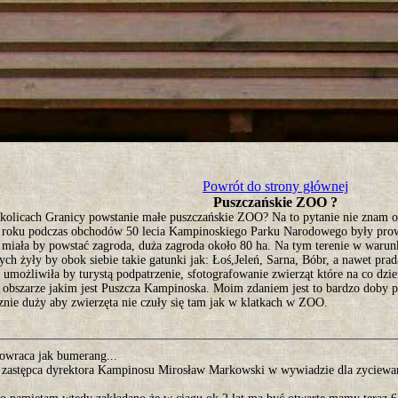
tro ;)
Powrót do strony głównej
Puszczańskie ZOO ?
kolicach Granicy powstanie małe puszczańskie ZOO? Na to pytanie nie znam odp
 roku podczas obchodów 50 lecia Kampinoskiego Parku Narodowego były pro
 miała by powstać zagroda, duża zagroda około 80 ha. Na tym terenie w warun
ych żyły by obok siebie takie gatunki jak: Łoś,Jeleń, Sarna, Bóbr, a nawet pr
umożliwiła by turystą podpatrzenie, sfotografowanie zwierząt które na co dzi
 obszarze jakim jest Puszcza Kampinoska. Moim zdaniem jest to bardzo doby po
znie duży aby zwierzęta nie czuły się tam jak w klatkach w ZOO.
owraca jak bumerang...
zastępca dyrektora Kampinosu Mirosław Markowski w wywiadzie dla zyciewa