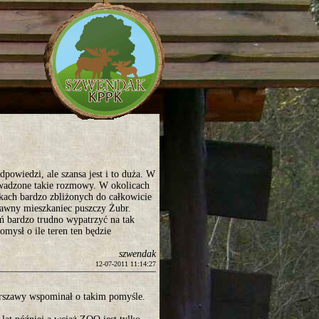
owiedzi, ale szansa jest i to duża. W
wadzone takie rozmowy. W okolicach
kach bardzo zbliżonych do całkowicie
adawny mieszkaniec puszczy Żubr.
eń bardzo trudno wypatrzyć na tak
mysł o ile teren ten będzie
szwendak
12-07-2011 11:14:27
rszawy wspominał o takim pomyśle.