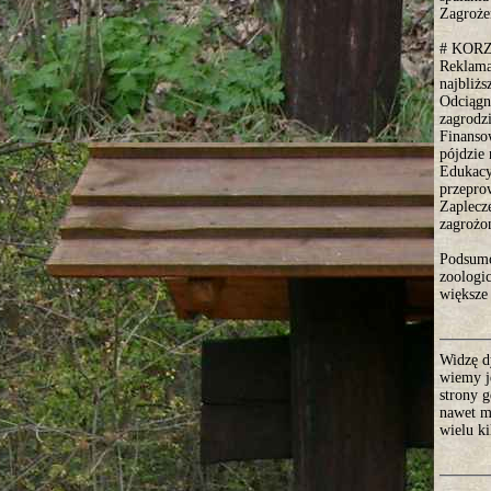
Zagrożen
# KORZ
Reklama
najbliż
Odciągni
zagrodzi
Finanso
pójdzie
Edukacy
przepro
Zaplecze
zagrożo
Podsumo
zoologic
większe 
Widzę dy
wiemy je
strony 
nawet ma
wielu k