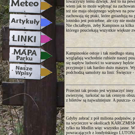
towarzyszy temu dźwięk. Jest to na pew
wiem jak to może wpłynąć na zachowani
też nie maja obojętnego wpływu na powi
zachowają się ptaki, które gniazdują n
lotnisko jest potrzebne, ale czy nie moż
Nie chciałbym, żeby Kampinos za kilka l
którego pouciekają wszystkie większe zw
Kampinoskie ostoje i tak niedługo stan
wyglądają wschodnie rubieże naszej pusz
się napływ ludności to warszawy będzie
przyjmuje i tak bardzo dużo maszyn. W
podchodzą samoloty na linii: Święcice -
Przecież tak prosto jest wyznaczyć inny
zwierzynę, turkotać na tak cennym obsz
z biletów są najważniejsze. A puszcza- có
Gdyby zebrać z pół miliona podpisów, pr
na wycieczce w okolicach KARCZMISKA\
tylko na Modlin więc wszystko jasne. 
powracających z londyńskiego LUTONA