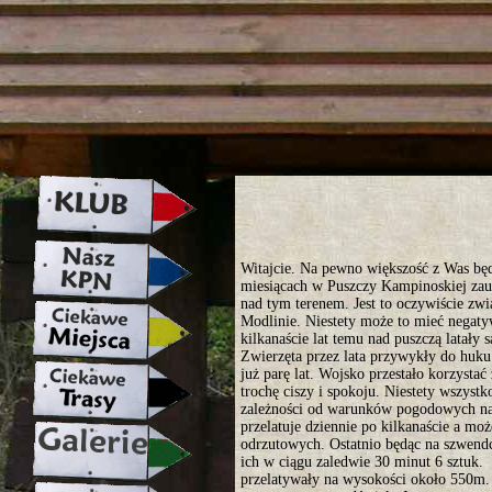
strona w naprawie zapraszamy ju
Witajcie. Na pewno większość z Was będ
miesiącach w Puszczy Kampinoskiej za
nad tym terenem. Jest to oczywiście zw
Modlinie. Niestety może to mieć negat
kilkanaście lat temu nad puszczą latał
Zwierzęta przez lata przywykły do huku 
już parę lat. Wojsko przestało korzystać
trochę ciszy i spokoju. Niestety wszyst
zależności od warunków pogodowych na
przelatuje dziennie po kilkanaście a mo
odrzutowych. Ostatnio będąc na szwend
ich w ciągu zaledwie 30 minut 6 sztuk
przelatywały na wysokości około 550m.