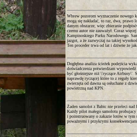
Wbrew pozorom wyznaczenie nowego koryt
mogą się nakładać, to raz, dwa, prawo l
danym obszarze, więc zbieranie podpisów
czemu autor nie zauważył. Coraz więcej l
Kampinoskiego Parku Narodowego. Samol
jazgot, a że zazwyczaj na takiej wysokoś
Ten proceder trwa od lat i dziwne że jak
Dogłębna analiza ścieżek podejścia wyk
doświadczenia potwierdzam wypowiedź wcz
być głośniejsze niż \'ryczące Airbusy\'. 
naprawdę ryczące) które to z reguły kie
zwierzęta od dawna są osłuchane z dzwi
powietrzną nad KPN.
Żaden samolot z Babic nie przeleci nad 
Każdy pilot małego samolotu probujacy 
i poinstruowany o zakazie lotów w tym 
poważnymi i przykrymi konsekwencjam