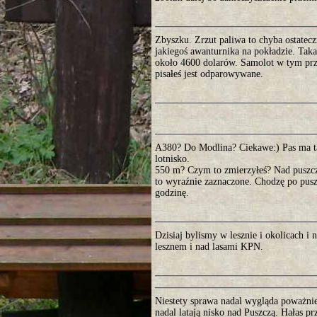
Zbyszku. Zrzut paliwa to chyba ostatec
jakiegoś awanturnika na pokładzie. Taka
około 4600 dolarów. Samolot w tym przy
pisałeś jest odparowywane.
A380? Do Modlina? Ciekawe:) Pas ma tam
lotnisko.
550 m? Czym to zmierzyłeś? Nad puszczą
to wyraźnie zaznaczone. Chodzę po puszc
godzinę.
Dzisiaj bylismy w lesznie i okolicach 
lesznem i nad lasami KPN.
Niestety sprawa nadal wygląda poważni
nadal latają nisko nad Puszczą. Hałas p