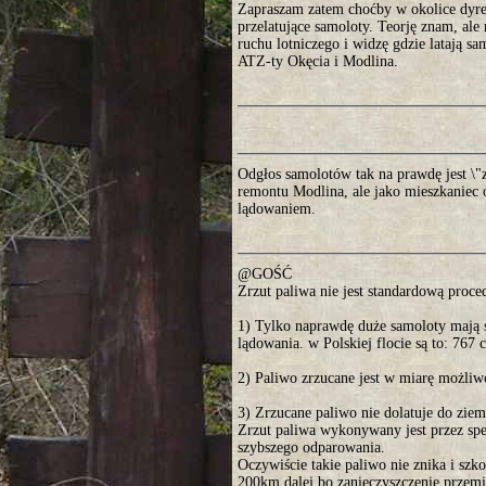
Zapraszam zatem choćby w okolice dyrek
przelatujące samoloty. Teorję znam, ale
ruchu lotniczego i widzę gdzie latają 
ATZ-ty Okęcia i Modlina.
Odgłos samolotów tak na prawdę jest \"z
remontu Modlina, ale jako mieszkaniec o
lądowaniem.
@GOŚĆ
Zrzut paliwa nie jest standardową proce
1) Tylko naprawdę duże samoloty mają s
lądowania. w Polskiej flocie są to: 767 
2) Paliwo zrzucane jest w miarę możliwo
3) Zrzucane paliwo nie dolatuje do ziem
Zrzut paliwa wykonywany jest przez spe
szybszego odparowania.
Oczywiście takie paliwo nie znika i sz
200km dalej bo zanieczyszczenie przemie