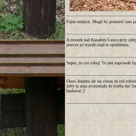
Fajne miejsce. Mogli by postawić tam ja
A mostek nad Kanałem Łasica przy żółty
jeszcze za wysoki,stąd te opóźnienia.
Super, że coś robią! To jest naprawde fa
Oooo Jezuniu ale się cieszę że coś robio
żeby ta unja zrozumiała że trzeba dać 
budować.2