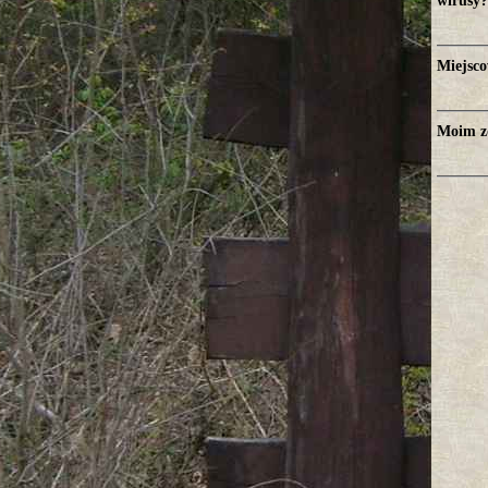
wirusy?
Miejsco
Moim zd