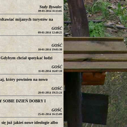
Stały Bywalec
09-01-2014 11:13:05
ozdtawiać mijanych turystów na
GOŚĆ
09-01-2014 12:48:25
)
GOŚĆ
10-01-2014 19:01:38
. Gdybym chciał spotykać ludzi
GOŚĆ
11-01-2014 16:07:10
zaj, który powinien na nowo
GOŚĆ
20-01-2014 19:21:24
SOBIE DZIEŃ DOBRY I
GOŚĆ
25-01-2014 16:15:09
się już jakieś nowe ideologie albo