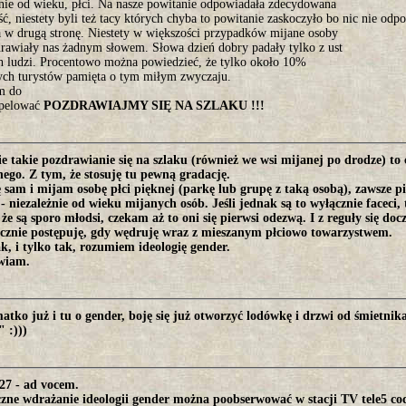
żnie od wieku, płci. Na nasze powitanie odpowiadała zdecydowana
ć, niestety byli też tacy których chyba to powitanie zaskoczyło bo nic nie od
ła w drugą stronę. Niestety w większości przypadków mijane osoby
drawiały nas żadnym słowem. Słowa dzień dobry padały tylko z ust
ch ludzi. Procentowo można powiedzieć, że tylko około 10%
ych turystów pamięta o tym miłym zwyczaju.
m do
apelować
POZDRAWIAJMY SIĘ NA SZLAKU !!!
e takie pozdrawianie się na szlaku (również we wsi mijanej po drodze) to 
ego. Z tym, że stosuję tu pewną gradację.
 sam i mijam osobę płci pięknej (parkę lub grupę z taką osobą), zawsze p
- niezależnie od wieku mijanych osób. Jeśli jednak są to wyłącznie faceci,
że są sporo młodsi, czekam aż to oni się pierwsi odezwą. I z reguły się doc
cznie postępuję, gdy wędruję wraz z mieszanym płciowo towarzystwem.
ak, i tylko tak, rozumiem ideologię gender.
wiam.
matko już i tu o gender, boję się już otworzyć lodówkę i drzwi od śmietnika
" :)))
27 - ad vocem.
zne wdrażanie ideologii gender można poobserwować w stacji TV tele5 cod