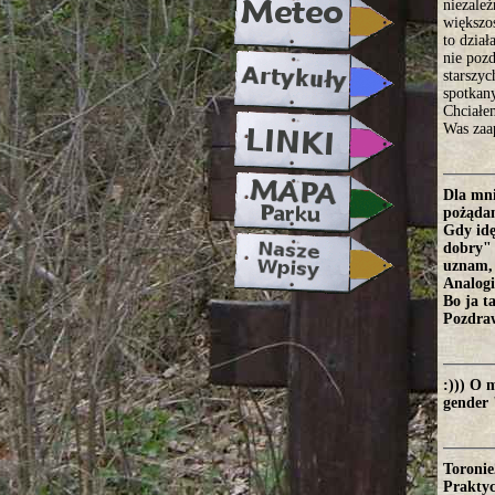
niezale
większoś
to dzia
nie poz
starszy
spotkan
Chciałe
Was za
Dla mni
pożądan
Gdy idę
dobry" 
uznam, 
Analogi
Bo ja t
Pozdra
:))) O 
gender 
Toronie
Praktyc