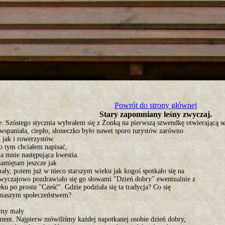
tro ;)
Powrót do strony głównej
Stary zapomniany leśny zwyczaj.
e. Szóstego stycznia wybrałem się z Żonką na pierwszą szwendkę otwierającą s
wspaniała, ciepło, słoneczko było nawet sporo turystów zarówno
 jak i rowerzystów.
o tym chciałem napisać,
a mnie następująca kwestia.
amiętam jeszcze jak
ały, potem już w nieco starszym wieku jak kogoś spotkało się na
zwyczajowo pozdrawiało się go słowami "Dzień dobry" ewentualnie z
eku po prostu "Cześć". Gdzie podziała się ta tradycja? Co się
z naszym społeczeństwem?
śmy mały
ment. Najpierw mówiliśmy każdej napotkanej osobie dzień dobry,