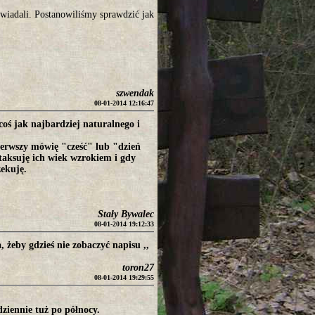
powiadali. Postanowiliśmy sprawdzić jak
szwendak
08-01-2014 12:16:47
coś jak najbardziej naturalnego i
ierwszy mówię "cześć" lub "dzień
 taksuję ich wiek wzrokiem i gdy
zekuję.
Stały Bywalec
08-01-2014 19:12:33
, żeby gdzieś nie zobaczyć napisu ,,
toron27
08-01-2014 19:29:55
ziennie tuż po północy.