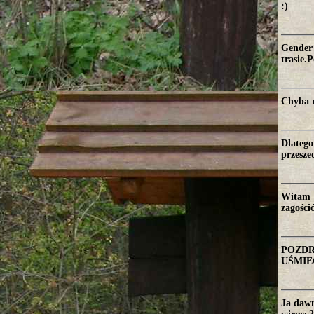
:)
Gender 
trasie.
Chyba m
Dlatego
przesze
Witam :
zagości
POZDR
UŚMIE
Ja dawn