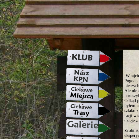
strona w naprawie zapraszamy ju
Witajci
Pogoda 
pieszych
Ale nie 
poruszył
Odkąd p
byłem m
szlaku 
racji wi
dzieje 
Zrobili
ekspery