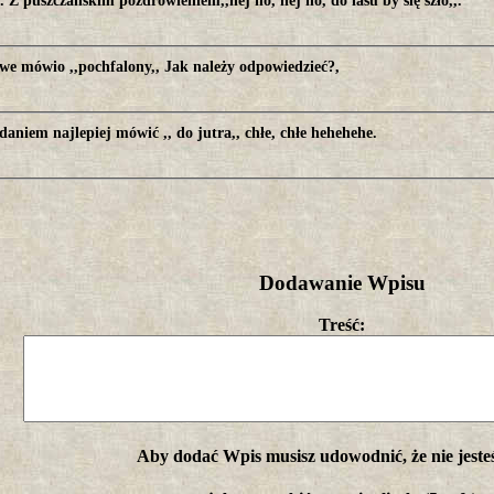
. Z puszczańskim pozdrowieniem,,hej ho, hej ho, do lasu by się szło,,.
we mówio ,,pochfalony,, Jak należy odpowiedzieć?,
aniem najlepiej mówić ,, do jutra,, chłe, chłe hehehehe.
Dodawanie Wpisu
Treść:
Aby dodać Wpis musisz udowodnić, że nie jeste