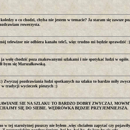
koledzy o co chodzi, chyba nie jestem w temacie? Ja staram się zawsze p
Pozdrawiam rowerzysta.
ój telewizor nie odbiera kanału tele5, więc trudno mi będzie sprawdzić :
 ja wolę chodzić poza znakowanymi szlakami i nie spotykać ludzi w ogóle
dł bym się Marszałkowską.
) Zwyczaj pozdrawiania ludzi spotkanych na szlaku to bardzo miły zwyc
ć w tradycji wycieczek pieszych :)
AWIANIE SIE NA SZLAKU TO BARDZO DOBRY ZWYCZAJ, MOWMY 
CHAJMY SIĘ DO SIEBIE. WĘDRÓWKA BĘDZIE PRZYJEMNIEJSZA.
o w tej starożytnej puszczy nie byłem ,więc chciałem zapytać czy pojawiły 