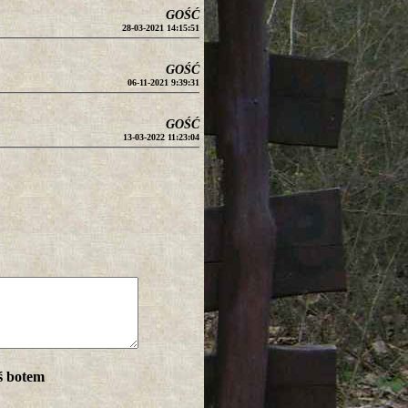
GOŚĆ
28-03-2021 14:15:51
GOŚĆ
06-11-2021 9:39:31
GOŚĆ
13-03-2022 11:23:04
ś botem