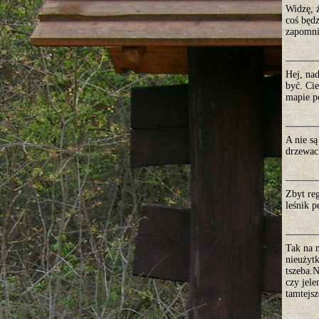
Widzę, 
coś będz
zapomni
Hej, na
być. Cie
mapie p
A nie s
drzewac
Zbyt re
leśnik 
Tak na m
nieużytk
tszeba.N
czy jele
tamtejsz