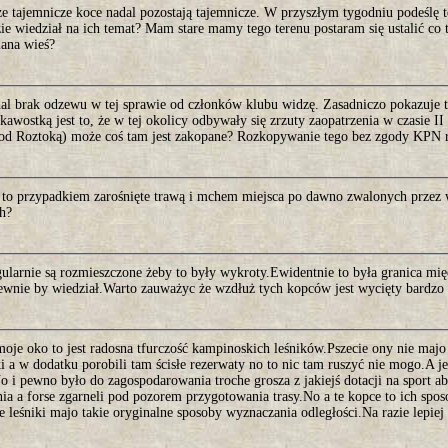
że tajemnicze koce nadal pozostają tajemnicze. W przyszłym tygodniu podeślę t
ie wiedział na ich temat? Mam stare mamy tego terenu postaram się ustalić co
ana wieś?
dal brak odzewu w tej sprawie od członków klubu widzę. Zasadniczo pokazuje t
kawostką jest to, że w tej okolicy odbywały się zrzuty zaopatrzenia w czasie I
od Roztoką) może coś tam jest zakopane? Rozkopywanie tego bez zgody KPN ra
ą to przypadkiem zarośnięte trawą i mchem miejsca po dawno zwalonych przez w
h?
gularnie są rozmieszczone żeby to były wykroty.Ewidentnie to była granica mi
pewnie by wiedział.Warto zauważyc że wzdłuż tych kopców jest wycięty bardzo 
oje oko to jest radosna tfurczość kampinoskich leśników.Pszecie ony nie majo
i a w dodatku porobili tam ścisłe rezerwaty no to nic tam ruszyć nie mogo.A je
o i pewno było do zagospodarowania troche grosza z jakiejś dotacji na sport ab
nia a forse zgarneli pod pozorem przygotowania trasy.No a te kopce to ich spos
e leśniki majo takie oryginalne sposoby wyznaczania odległości.Na razie lepiej 