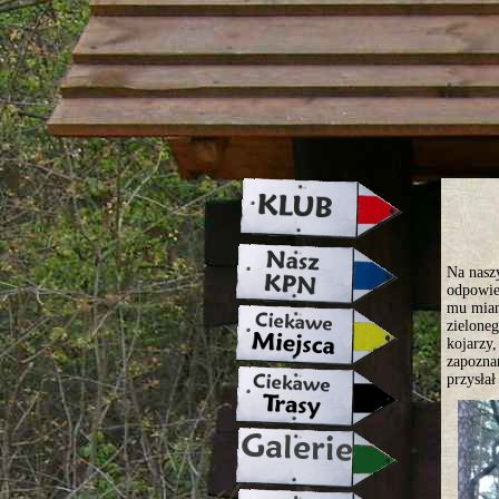
strona w naprawie zapraszamy ju
Na nasz
odpowie
mu mian
zielone
kojarzy,
zapoznan
przysła