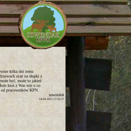
ownie kilka dni temu
drzewach oraz na słupki z
może być, może to jakieś
Może ktoś z Was wie o co
je od pracowników KPN.
szwendak
14-04-2015 12:53:27