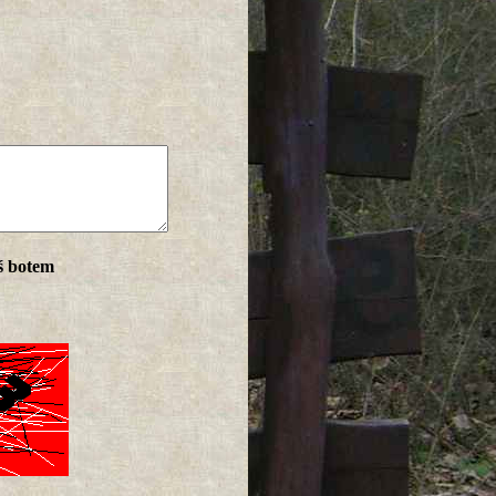
ś botem